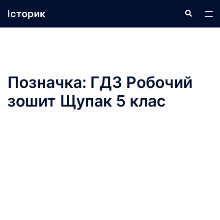
Перейти
Історик
Пошук
Пер
до
ме
вмісту
Позначка:
ГДЗ Робочий
зошит Щупак 5 клас