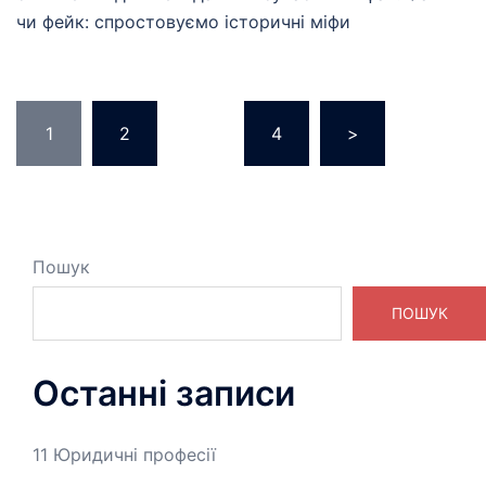
чи фейк: спростовуємо історичні міфи
Пагінація
1
2
…
4
>
записів
Пошук
ПОШУК
Останні записи
11 Юридичні професії