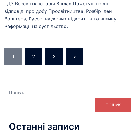
ГДЗ Всесвітня історія 8 клас Пометун: повні
відповіді про добу Просвітництва. Розбір ідей
Вольтера, Руссо, наукових відкриттів та впливу
Реформації на суспільство.
Пагінація
1
2
3
>
записів
Пошук
ПОШУК
Останні записи