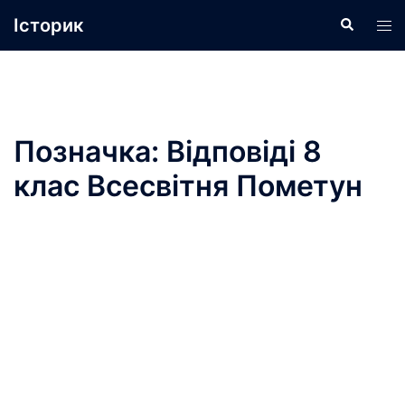
Перейти
Історик
Пошук
Пер
до
ме
вмісту
Позначка:
Відповіді 8
клас Всесвітня Пометун