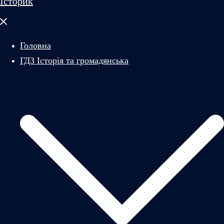
Історик
Закрити
меню
Головна
ГДЗ Історія та громадянська