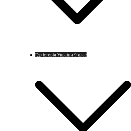
Гдз історія України 9 клас