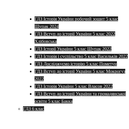
ГДЗ Історія України робочий зошит 5 клас
Щупак 2024
ГДЗ Вступ до історії України 5 клас 2022
Хлібовська
ГДЗ Історії України 5 клас Щупак 2022
ГДЗ Історія і суспільство 5 клас Васильків 2022
ГДЗ Досліджуємо історію 5 клас Пометун
ГДЗ Вступ до історії України 5 клас Мокрогуз
2022
ГДЗ Історія України 5 клас Власов 2022
ГДЗ Вступ до історії України та громадянської
освіти 5 клас Бакка
ГДЗ 6 клас