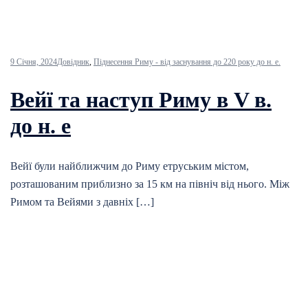
9 Січня, 2024
Довідник
,
Піднесення Риму - від заснування до 220 року до н. е.
Вейї та наступ Риму в V в.
до н. е
Вейї були найближчим до Риму етруським містом,
розташованим приблизно за 15 км на північ від нього. Між
Римом та Вейями з давніх […]