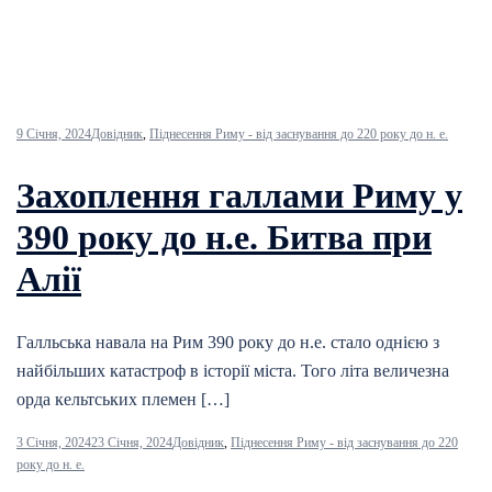
9 Січня, 2024
Довідник
,
Піднесення Риму - від заснування до 220 року до н. е.
Захоплення галлами Риму у
390 року до н.е. Битва при
Алії
Галльська навала на Рим 390 року до н.е. стало однією з
найбільших катастроф в історії міста. Того літа величезна
орда кельтських племен […]
3 Січня, 2024
23 Січня, 2024
Довідник
,
Піднесення Риму - від заснування до 220
року до н. е.