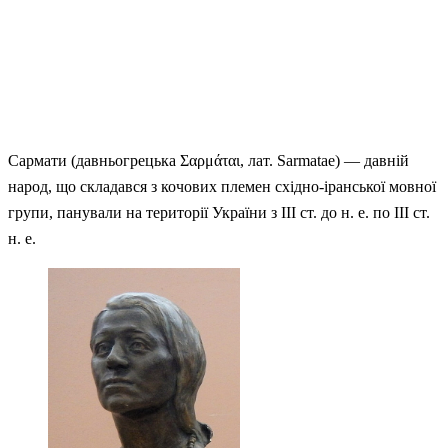
Сармати (давньогрецька Σαρμάται, лат. Sarmatae) — давній
народ, що складався з кочових племен східно-іранської мовної
групи, панували на території України з III ст. до н. е. по III ст.
н. е.