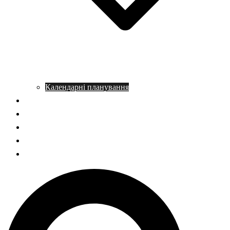
Календарні планування
Довідник з історії
Статті
Запитання – відповідь
НМТ історія України
ГДЗ Правознавство
Пошук