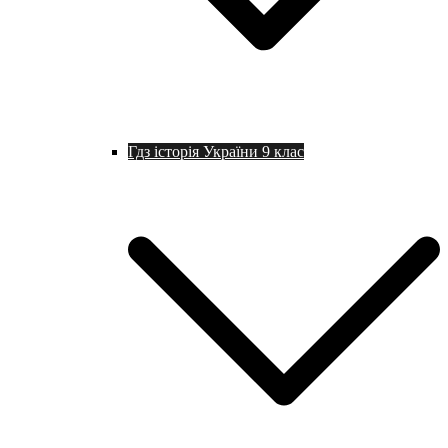
Гдз історія України 9 клас