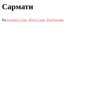
Сармати
Від
Історик
21 Січня, 2024
21 Січня, 2024
Довідник