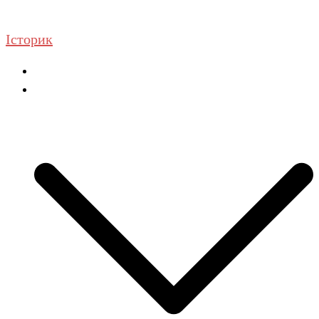
Перейти
до
Історик
вмісту
Головна
ГДЗ Історія та громадянська