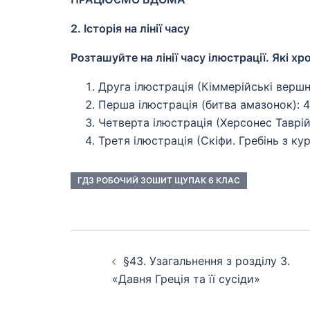
2. Історія на лінії часу
Розташуйте на лінії часу ілюстрації. Які х
Друга ілюстрація (Кіммерійські вершники)
Перша ілюстрація (битва амазонок): 45
Четверта ілюстрація (Херсонес Таврійсь
Третя ілюстрація (Скіфи. Гребінь з кур
ГДЗ РОБОЧИЙ ЗОШИТ ЩУПАК 6 КЛАС
Навігація
§43. Узагальнення з розділу 3.
по
«Давня Греція та її сусіди»
запису