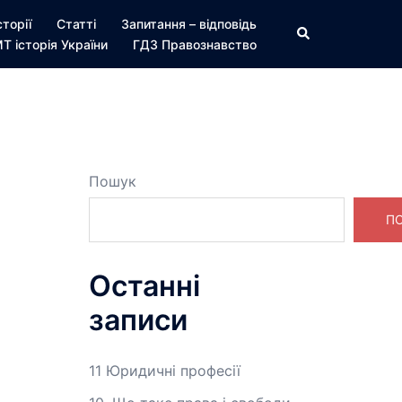
сторії
Статті
Запитання – відповідь
Пошук
Т історія України
ГДЗ Правознавство
Пошук
П
Останні
записи
11 Юридичні професії