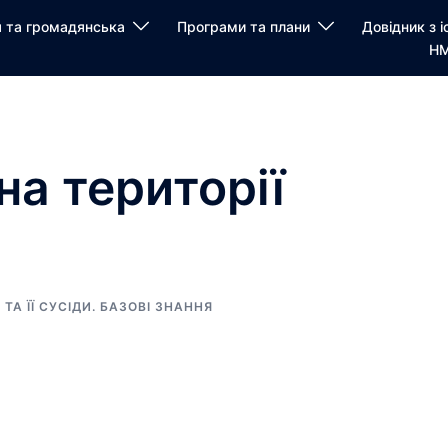
я та громадянська
Програми та плани
Довідник з і
НМ
на території
 ТА ЇЇ СУСІДИ. БАЗОВІ ЗНАННЯ