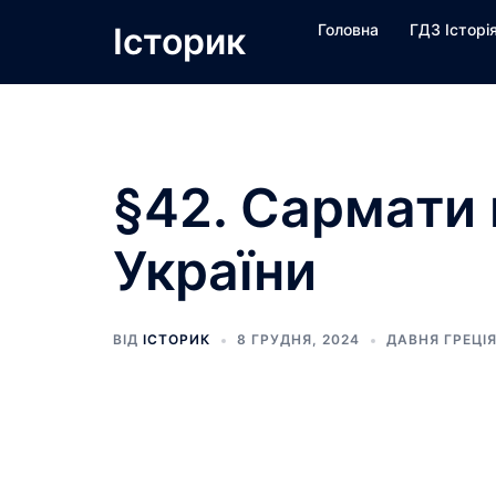
Перейти
Історик
Головна
ГДЗ Історі
до
вмісту
§42. Сармати 
України
ВІД
ІСТОРИК
8 ГРУДНЯ, 2024
ДАВНЯ ГРЕЦІЯ