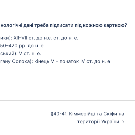
ронологічні дані треба підписати під кожною карткою?
: XII–VII ст. до н.е. ст. до н. е.
0–420 рр. до н. е.
кий): V ст. н. е.
гану Солоха): кінець V – початок IV ст. до н. е
§40-41. Кіммерійці та Скіфи на
території України