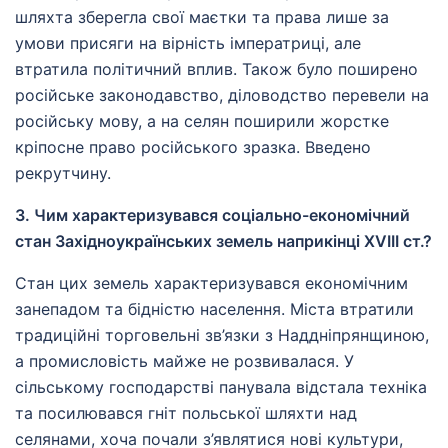
шляхта зберегла свої маєтки та права лише за
умови присяги на вірність імператриці, але
втратила політичний вплив. Також було поширено
російське законодавство, діловодство перевели на
російську мову, а на селян поширили жорстке
кріпосне право російського зразка. Введено
рекрутчину.
3. Чим характеризувався соціально-економічний
стан Західноукраїнських земель наприкінці XVIII ст.?
Стан цих земель характеризувався економічним
занепадом та бідністю населення. Міста втратили
традиційні торговельні зв’язки з Наддніпрянщиною,
а промисловість майже не розвивалася. У
сільському господарстві панувала відстала техніка
та посилювався гніт польської шляхти над
селянами, хоча почали з’являтися нові культури,