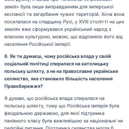
землі» була лише виправданням для імперської
експансії та загарбання чужих територій. Хоча вона
посилалася на спадщину Русі, у XVIII столітті на цих
землях вже сформувався український народ з
власною культурою, мовою, що відрізняло його від
населення Російської імперії.
6. Як ти думаєш, чому російська влада у своїй
соціальній політиці спиралася на католицьку
польську шляхту, а не на православне українське
селянство, яке становило більшість населення
Правобережжя?
Я думаю, що російська влада спиралася на
польську шляхту, тому що Російська імперія була
феодальною державою, для якої підтримка
панівного класу була важливішою за національні чи
релігійні питання. Підтримка селянства могла б