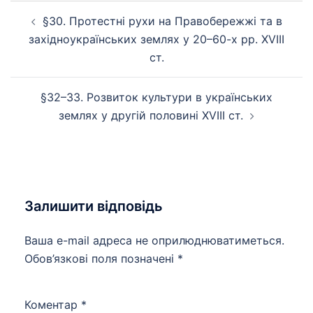
Навігація
§30. Протестні рухи на Правобережжі та в
по
західноукраїнських землях у 20–60-х рр. XVIII
запису
ст.
§32–33. Розвиток культури в українських
землях у другій половині XVIII ст.
Залишити відповідь
Ваша e-mail адреса не оприлюднюватиметься.
Обов’язкові поля позначені
*
Коментар
*