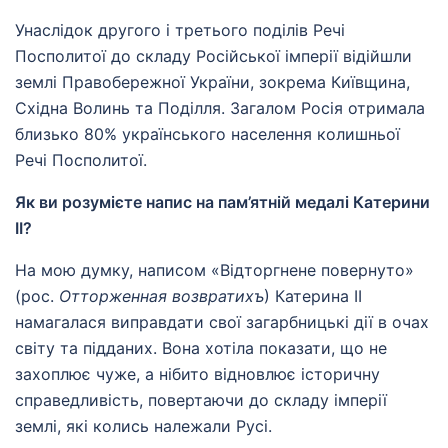
Унаслідок другого і третього поділів Речі
Посполитої до складу Російської імперії відійшли
землі Правобережної України, зокрема Київщина,
Східна Волинь та Поділля. Загалом Росія отримала
близько 80% українського населення колишньої
Речі Посполитої.
Як ви розумієте напис на пам’ятній медалі Катерини
II?
На мою думку, написом «Відторгнене повернуто»
(рос.
Отторженная возвратихъ
) Катерина II
намагалася виправдати свої загарбницькі дії в очах
світу та підданих. Вона хотіла показати, що не
захоплює чуже, а нібито відновлює історичну
справедливість, повертаючи до складу імперії
землі, які колись належали Русі.