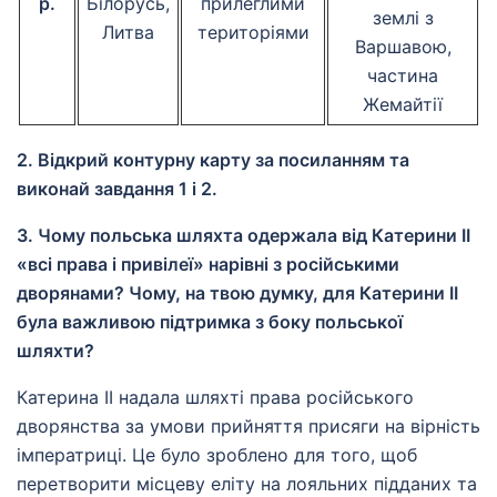
р.
Білорусь,
прилеглими
землі з
Литва
територіями
Варшавою,
частина
Жемайтії
2. Відкрий контурну карту за посиланням та
виконай завдання 1 і 2.
3. Чому польська шляхта одержала від Катерини ІІ
«всі права і привілеї» нарівні з російськими
дворянами? Чому, на твою думку, для Катерини ІІ
була важливою підтримка з боку польської
шляхти?
Катерина ІІ надала шляхті права російського
дворянства за умови прийняття присяги на вірність
імператриці. Це було зроблено для того, щоб
перетворити місцеву еліту на лояльних підданих та