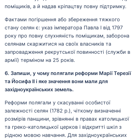
поміщиків, а й надав кріпацтву повну підтримку.
Фактами погіршення або збереження тяжкого
стану селян є: указ імператора Павла I від 1797
року про повну слухняність поміщикам, заборона
селянам скаржитися на своїх власників та
запровадження рекрутської повинності (служби в
армії) терміном на 25 років.
6. Запиши, у чому полягали реформи Марії Терезії
та Йосифа ІІ і яке значення вони мали для
західноукраїнських земель.
Реформи полягали у скасуванні особистої
залежності селян (1782 р.), чіткому визначенні
розмірів панщини, зрівнянні в правах католицької
та греко-католицької церков і відкритті шкіл з
рідною мовою навчання. Для західноукраїнських