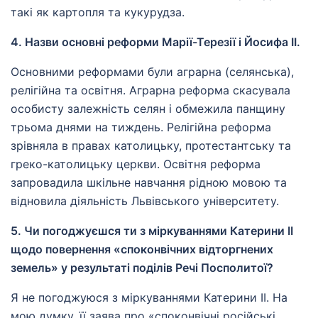
такі як картопля та кукурудза.
4. Назви основні реформи Марії-Терезії і Йосифа II.
Основними реформами були аграрна (селянська),
релігійна та освітня. Аграрна реформа скасувала
особисту залежність селян і обмежила панщину
трьома днями на тиждень. Релігійна реформа
зрівняла в правах католицьку, протестантську та
греко-католицьку церкви. Освітня реформа
запровадила шкільне навчання рідною мовою та
відновила діяльність Львівського університету.
5. Чи погоджуєшся ти з міркуваннями Катерини II
щодо повернення «споконвічних відторгнених
земель» у результаті поділів Речі Посполитої?
Я не погоджуюся з міркуваннями Катерини II. На
мою думку, її заява про «споконвічні російські