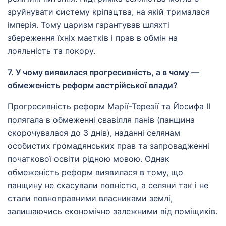
зруйнувати систему кріпацтва, на якій трималася
імперія. Тому царизм гарантував шляхті
збереження їхніх маєтків і прав в обмін на
лояльність та покору.
7. У чому виявилася прогресивність, а в чому —
обмеженість реформ австрійської влади?
Прогресивність реформ Марії-Терезії та Йосифа II
полягала в обмеженні свавілля панів (панщина
скорочувалася до 3 днів), наданні селянам
особистих громадянських прав та запровадженні
початкової освіти рідною мовою. Однак
обмеженість реформ виявилася в тому, що
панщину не скасували повністю, а селяни так і не
стали повноправними власниками землі,
залишаючись економічно залежними від поміщиків.