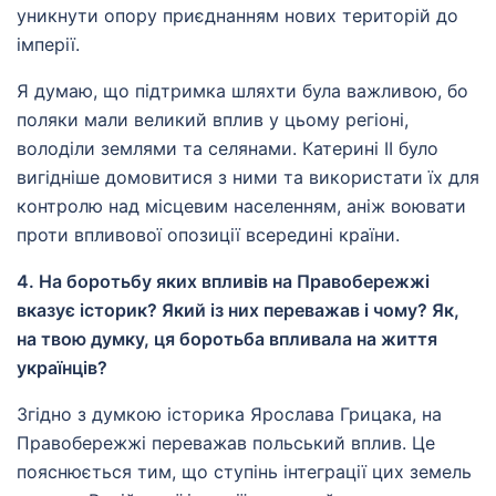
уникнути опору приєднанням нових територій до
імперії.
Я думаю, що підтримка шляхти була важливою, бо
поляки мали великий вплив у цьому регіоні,
володіли землями та селянами. Катерині ІІ було
вигідніше домовитися з ними та використати їх для
контролю над місцевим населенням, аніж воювати
проти впливової опозиції всередині країни.
4. На боротьбу яких впливів на Правобережжі
вказує історик? Який із них переважав і чому? Як,
на твою думку, ця боротьба впливала на життя
українців?
Згідно з думкою історика Ярослава Грицака, на
Правобережжі переважав польський вплив. Це
пояснюється тим, що ступінь інтеграції цих земель