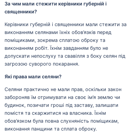
За чим мали стежити керівники губерній і
священники?
Керівники губерній і священники мали стежити за
виконанням селянами їхніх обов’язків перед
поміщиками, зокрема сплатою оброку та
виконанням робіт. Їхнім завданням було не
допускати непослуху та свавілля з боку селян під
загрозою суворого покарання.
Які права мали селяни?
Селяни практично не мали прав, оскільки закон
забороняв їм отримувати на своє ім’я землю чи
будинок, позичати гроші під заставу, залишати
помістя та скаржитися на власника. Їхнім
обов’язком була повна слухняність поміщикам,
виконання панщини та сплата оброку.