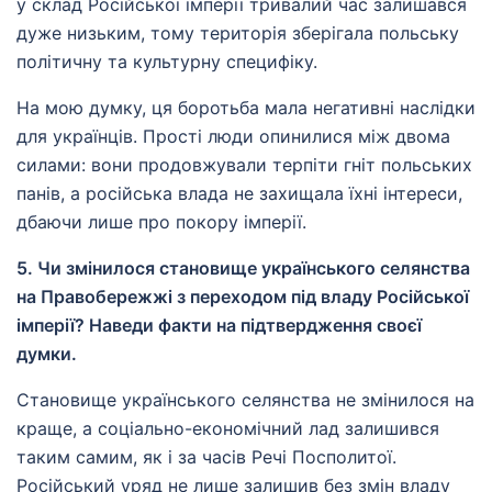
у склад Російської імперії тривалий час залишався
дуже низьким, тому територія зберігала польську
політичну та культурну специфіку.
На мою думку, ця боротьба мала негативні наслідки
для українців. Прості люди опинилися між двома
силами: вони продовжували терпіти гніт польських
панів, а російська влада не захищала їхні інтереси,
дбаючи лише про покору імперії.
5. Чи змінилося становище українського селянства
на Правобережжі з переходом під владу Російської
імперії? Наведи факти на підтвердження своєї
думки.
Становище українського селянства не змінилося на
краще, а соціально-економічний лад залишився
таким самим, як і за часів Речі Посполитої.
Російський уряд не лише залишив без змін владу