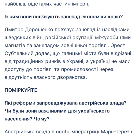
найбільш відсталих частин імперії.
Із чим вони пов’язують занепад економіки краю?
Дмитро Дорошенко пов’язує занепад із наслідками
шведських війн, російської окупації, міжусобицями
магнатів та занепадом зовнішньої торгівлі. Орест
Субтельний додає, що галицькі міста були відрізані
від традиційних ринків в Україні, а українці не мали
доступу до торгівлі та промисловості через
відсутність власного дворянства.
ПОМІРКУЙТЕ
Які реформи запроваджувала австрійська влада?
Чи були вони важливими для українського
населення? Чому?
Австрійська влада в особі імператриці Марії-Терезії