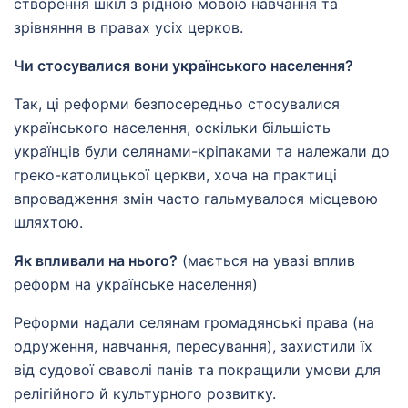
створення шкіл з рідною мовою навчання та
зрівняння в правах усіх церков.
Чи стосувалися вони українського населення?
Так, ці реформи безпосередньо стосувалися
українського населення, оскільки більшість
українців були селянами-кріпаками та належали до
греко-католицької церкви, хоча на практиці
впровадження змін часто гальмувалося місцевою
шляхтою.
Як впливали на нього?
(мається на увазі вплив
реформ на українське населення)
Реформи надали селянам громадянські права (на
одруження, навчання, пересування), захистили їх
від судової сваволі панів та покращили умови для
релігійного й культурного розвитку.