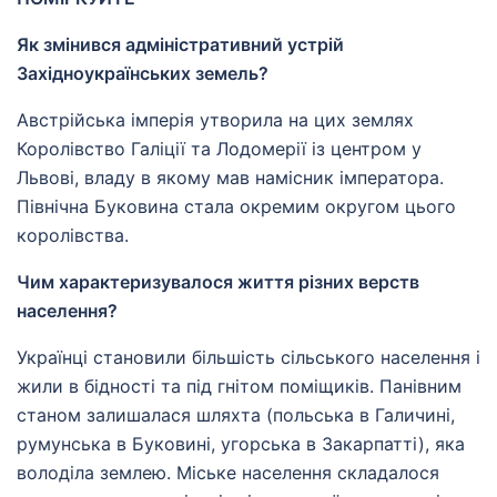
Як змінився адміністративний устрій
Західноукраїнських земель?
Австрійська імперія утворила на цих землях
Королівство Галіції та Лодомерії із центром у
Львові, владу в якому мав намісник імператора.
Північна Буковина стала окремим округом цього
королівства.
Чим характеризувалося життя різних верств
населення?
Українці становили більшість сільського населення і
жили в бідності та під гнітом поміщиків. Панівним
станом залишалася шляхта (польська в Галичині,
румунська в Буковині, угорська в Закарпатті), яка
володіла землею. Міське населення складалося