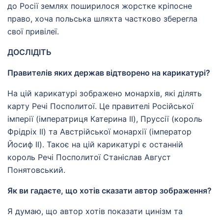
до Росії землях поширилося жорстке кріпосне
право, хоча польська шляхта частково зберегла
свої привілеї.
ДОСЛІДІТЬ
Правителів яких держав відтворено на карикатурі?
На цій карикатурі зображено монархів, які ділять
карту Речі Посполитої. Це правителі Російської
імперії (імператриця Катерина II), Пруссії (король
Фрідріх II) та Австрійської монархії (імператор
Йосиф II). Такоє на цій карикатурі є останній
король Речі Посполитої Станіслав Август
Понятовський.
Як ви гадаєте, що хотів сказати автор зображення?
Я думаю, що автор хотів показати цинізм та