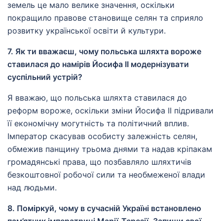
земель це мало велике значення, оскільки
покращило правове становище селян та сприяло
розвитку української освіти й культури.
7. Як ти вважаєш, чому польська шляхта вороже
ставилася до намірів Йосифа ІІ модернізувати
суспільний устрій?
Я вважаю, що польська шляхта ставилася до
реформ вороже, оскільки зміни Йосифа ІІ підривали
її економічну могутність та політичний вплив.
Імператор скасував особисту залежність селян,
обмежив панщину трьома днями та надав кріпакам
громадянські права, що позбавляло шляхтичів
безкоштовної робочої сили та необмеженої влади
над людьми.
8. Поміркуй, чому в сучасній Україні встановлено
пам’ятник імператриці Марії-Терезії. Запиши свої