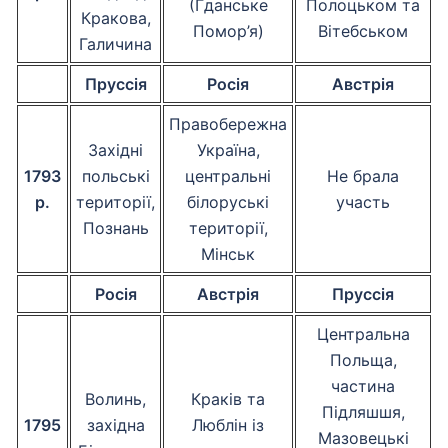
(Гданське
Полоцьком та
Кракова,
Помор’я)
Вітебськом
Галичина
Пруссія
Росія
Австрія
Правобережна
Західні
Україна,
1793
польські
центральні
Не брала
р.
території,
білоруські
участь
Познань
території,
Мінськ
Росія
Австрія
Пруссія
Центральна
Польща,
частина
Волинь,
Краків та
Підляшшя,
1795
західна
Люблін із
Мазовецькі