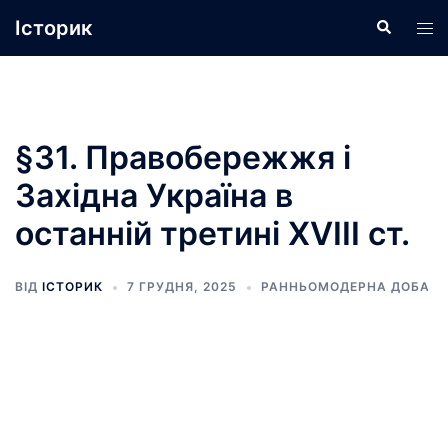
Перейти
Історик
Пошук
Пер
до
ме
вмісту
§31. Правобережжя і
Західна Україна в
останній третині XVIII ст.
ВІД
ІСТОРИК
7 ГРУДНЯ, 2025
РАННЬОМОДЕРНА ДОБА