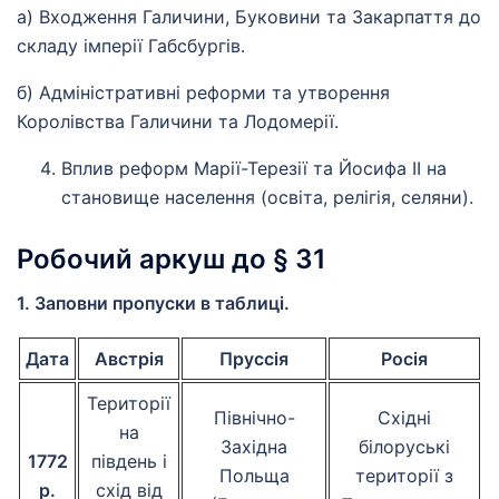
а) Входження Галичини, Буковини та Закарпаття до
складу імперії Габсбургів.
б) Адміністративні реформи та утворення
Королівства Галичини та Лодомерії.
Вплив реформ Марії-Терезії та Йосифа II на
становище населення (освіта, релігія, селяни).
Робочий аркуш до § 31
1. Заповни пропуски в таблиці.
Дата
Австрія
Пруссія
Росія
Території
Північно-
Східні
на
Західна
білоруські
1772
південь і
Польща
території з
р.
схід від