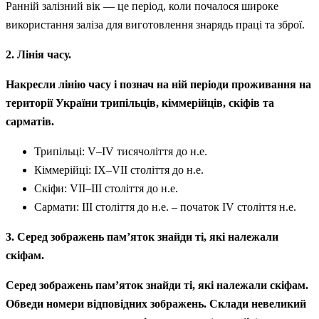
Ранній залізний вік — це період, коли почалося широке
використання заліза для виготовлення знарядь праці та зброї.
2. Лінія часу.
Накресли лінію часу і познач на ній періоди проживання на
території України трипільців, кіммерійців, скіфів та
сарматів.
Трипільці: V–IV тисячоліття до н.е.
Кіммерійці: IX–VII століття до н.е.
Скіфи: VII–III століття до н.е.
Сармати: III століття до н.е. – початок IV століття н.е.
3. Серед зображень пам’яток знайди ті, які належали
скіфам.
Серед зображень пам’яток знайди ті, які належали скіфам.
Обведи номери відповідних зображень. Склади невеликий