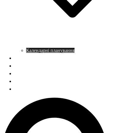
Календарні планування
Довідник з історії
Статті
Запитання – відповідь
НМТ історія України
ГДЗ Правознавство
Пошук