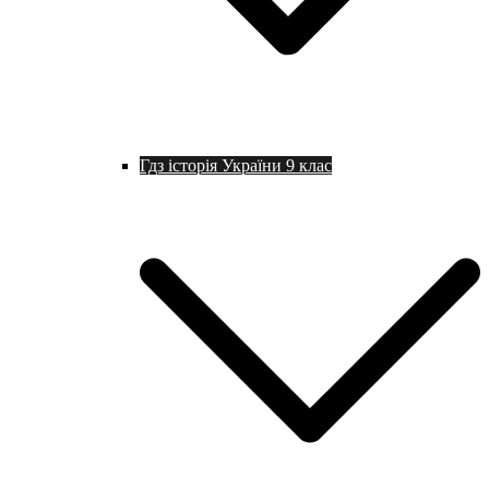
Гдз історія України 9 клас