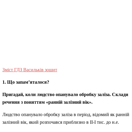
Зміст ГДЗ Васильків зошит
1. Що запам’яталося?
Пригадай, коли людство опанувало обробку заліза. Склади
речення з поняттям «ранній залізний вік».
Людство опанувало обробку заліза в період, відомий як ранній
залізний вік, який розпочався приблизно в II-I тис. до н.е.