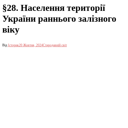
§28. Населення території
України раннього залізного
віку
Від
Історик
20 Жовтня, 2024
Стародавній світ