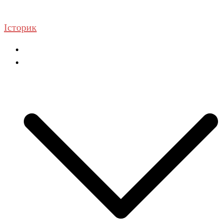
Перейти
до
Історик
вмісту
Головна
ГДЗ Історія та громадянська