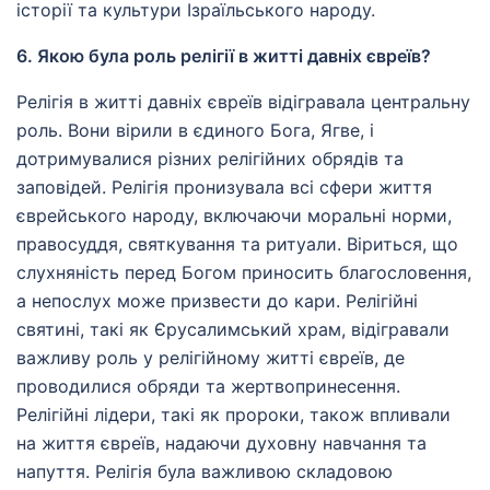
історії та культури Ізраїльського народу.
6. Якою була роль релігії в житті давніх євреїв?
Релігія в житті давніх євреїв відігравала центральну
роль. Вони вірили в єдиного Бога, Ягве, і
дотримувалися різних релігійних обрядів та
заповідей. Релігія пронизувала всі сфери життя
єврейського народу, включаючи моральні норми,
правосуддя, святкування та ритуали. Віриться, що
слухняність перед Богом приносить благословення,
а непослух може призвести до кари. Релігійні
святині, такі як Єрусалимський храм, відігравали
важливу роль у релігійному житті євреїв, де
проводилися обряди та жертвопринесення.
Релігійні лідери, такі як пророки, також впливали
на життя євреїв, надаючи духовну навчання та
напуття. Релігія була важливою складовою