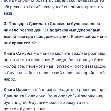
Все це сприяло розвитку єврейської цивілізації та
збереженню їхньої культурної спадщини протягом
віків.
3. Про царів Давида та Соломона було складено
чимало розповідей. За додатковими джерелами
дізнайтеся про найвідоміші з них. Якими зображено
цих правителів?
Книга Самуїла
– ця книга містить важливі розповіді
про життя та правління Давида. Вона описує його
молодість, перемоги над Голіафом, його взаємодію
з Саулом та його величезний вплив на єврейський
народ.
Книга Царів
– в цій книзі знаходяться розповіді про
Давида та Соломона. Вона описує їхні звершення,
будівництво Єрусалимського храму та їхні
політичні досягнення.