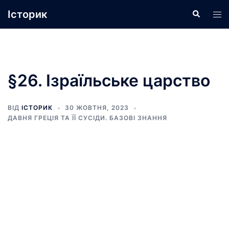
Перейти
Історик
Пошук
Пер
до
ме
вмісту
§26. Ізраїльське царство
ВІД
ІСТОРИК
30 ЖОВТНЯ, 2023
ДАВНЯ ГРЕЦІЯ ТА ЇЇ СУСІДИ. БАЗОВІ ЗНАННЯ