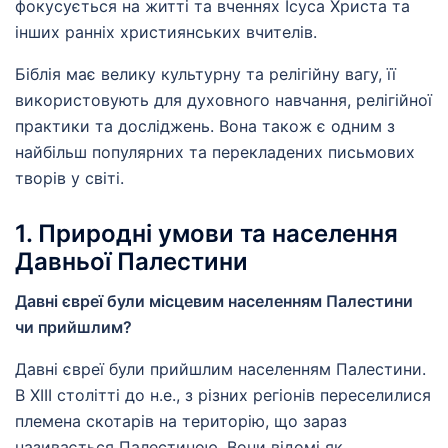
фокусується на житті та вченнях Ісуса Христа та
інших ранніх християнських вчителів.
Біблія має велику культурну та релігійну вагу, її
використовують для духовного навчання, релігійної
практики та досліджень. Вона також є одним з
найбільш популярних та перекладених письмових
творів у світі.
1. Природні умови та населення
Давньої Палестини
Давні євреї були місцевим населенням Палестини
чи прийшлим?
Давні євреї були прийшлим населенням Палестини.
В XIII столітті до н.е., з різних регіонів переселилися
племена скотарів на територію, що зараз
називається Палестиною. Вони відомі як