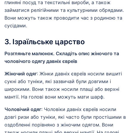
глиняні посуд та текстильні вироби, а також
займатися релігійними та культурними обрядами.
Вони можуть також проводити час з родиною та
сусідами.
3. Ізраїльське царство
Розгляньте малюнок. Складіть опис жіночого та
чоловічого одягу давніх євреїв
Жіночий одяг
: Жінки давніх євреїв носили вишиті
сукні або туніки, які зазвичай були довгими і
широкими. Вони також носили плащі або верхні
мантії. На голові вони можуть мати шарф.
Чоловічий одяг
: Чоловіки давніх євреїв носили
довгі ризи або туніки, які часто були простішими в
оздобленні порівняно з жіночим одягом. Вони
також носили плащі або верхні мантії. На голові