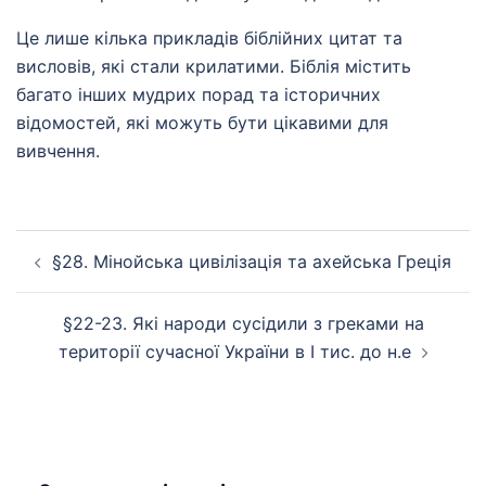
Це лише кілька прикладів біблійних цитат та
висловів, які стали крилатими. Біблія містить
багато інших мудрих порад та історичних
відомостей, які можуть бути цікавими для
вивчення.
Навігація
§28. Мінойська цивілізація та ахейська Греція
по
запису
§22-23. Які народи сусідили з греками на
території сучасної України в І тис. до н.е