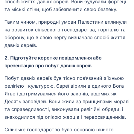
спосіб життя давніх євреїв. Вони будували фортеці
та міські стіни, щоб забезпечити свою безпеку.
Таким чином, природні умови Палестини вплинули
на розвиток сільського господарства, торгівлю та
оборону, що в свою чергу визначало спосіб життя
давніх євреїв.
2. Підготуйте коротке повідомлення або
презентацію про побут давніх євреїв
Побут давніх євреїв був тісно пов’язаний з їхньою
релігією і культурою. Євреї вірили в єдиного Бога
Ягве і дотримувалися його законів, відомих як
Десять заповідей. Вони жили за принципами моралі
та справедливості, виконували релігійні обряди, і
знаходилися під опікою жерців і первосвящеників.
Сільське господарство було основою їхнього