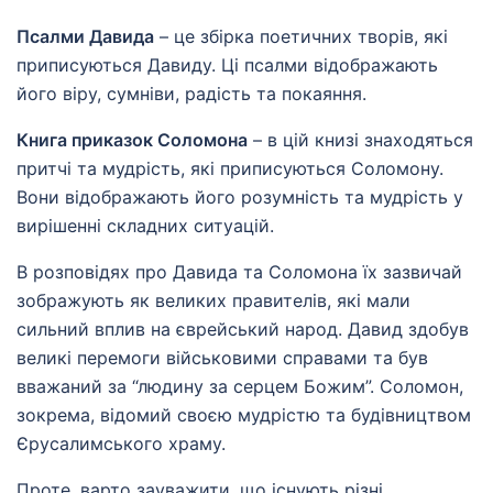
Псалми Давида
– це збірка поетичних творів, які
приписуються Давиду. Ці псалми відображають
його віру, сумніви, радість та покаяння.
Книга приказок Соломона
– в цій книзі знаходяться
притчі та мудрість, які приписуються Соломону.
Вони відображають його розумність та мудрість у
вирішенні складних ситуацій.
В розповідях про Давида та Соломона їх зазвичай
зображують як великих правителів, які мали
сильний вплив на єврейський народ. Давид здобув
великі перемоги військовими справами та був
вважаний за “людину за серцем Божим”. Соломон,
зокрема, відомий своєю мудрістю та будівництвом
Єрусалимського храму.
Проте, варто зауважити, що існують різні