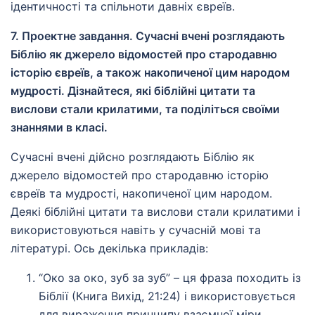
ідентичності та спільноти давніх євреїв.
7. Проектне завдання. Сучасні вчені розглядають
Біблію як джерело відомостей про стародавню
історію євреїв, а також накопиченої цим народом
мудрості. Дізнайтеся, які біблійні цитати та
вислови стали крилатими, та поділіться своїми
знаннями в класі.
Сучасні вчені дійсно розглядають Біблію як
джерело відомостей про стародавню історію
євреїв та мудрості, накопиченої цим народом.
Деякі біблійні цитати та вислови стали крилатими і
використовуються навіть у сучасній мові та
літературі. Ось декілька прикладів:
“Око за око, зуб за зуб” – ця фраза походить із
Біблії (Книга Вихід, 21:24) і використовується
для вираження принципу взаємної міри