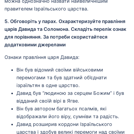
можна однозначно назвати найвеличнішим
правителем Ізраїльського царства.
5. Обговоріть у парах. Охарактеризуйте правління
царів Давида та Соломона. Складіть перелік ознак
для порівняння. За потреби скористайтеся
додатковими джерелами
Ознаки правління царя Давида:
Він був відомий своїми військовими
перемогами та був здатний об’єднати
ізраїльтян в одне царство.
Давид був “людиною за серцем Божим” і був
відданий своїй вірі в Ягве.
Він був автором багатьох псалмів, які
відображали його віру, сумніви та радість.
Давид розширив кордони Ізраїльського
царства і здобув великі перемоги над своїми