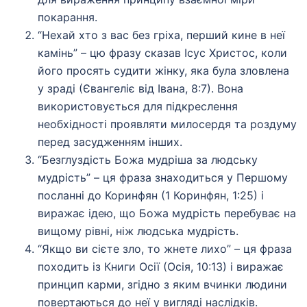
покарання.
“Нехай хто з вас без гріха, перший кине в неї
камінь” – цю фразу сказав Ісус Христос, коли
його просять судити жінку, яка була зловлена
у зраді (Євангеліє від Івана, 8:7). Вона
використовується для підкреслення
необхідності проявляти милосердя та роздуму
перед засудженням інших.
“Безглуздість Божа мудріша за людську
мудрість” – ця фраза знаходиться у Першому
посланні до Коринфян (1 Коринфян, 1:25) і
виражає ідею, що Божа мудрість перебуває на
вищому рівні, ніж людська мудрість.
“Якщо ви сієте зло, то жнете лихо” – ця фраза
походить із Книги Осії (Осія, 10:13) і виражає
принцип карми, згідно з яким вчинки людини
повертаються до неї у вигляді наслідків.