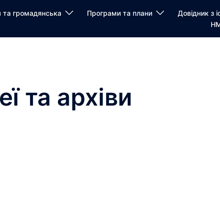
я та громадянська
Програми та плани
Довідник з і
НМ
еї та архіви