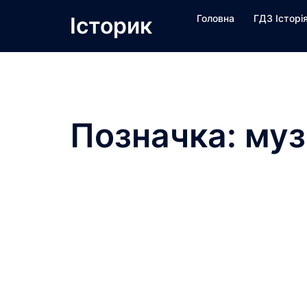
Перейти
Історик
Головна
ГДЗ Історі
до
вмісту
Позначка:
муз