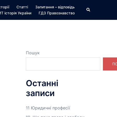
сторії
Статті
Запитання – відповідь
Пошук
Т історія України
ГДЗ Правознавство
Пошук
П
Останні
записи
11 Юридичні професії