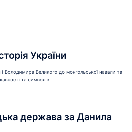
сторія України
ен і Володимира Великого до монгольської навали та
жавності та символів.
цька держава за Данила