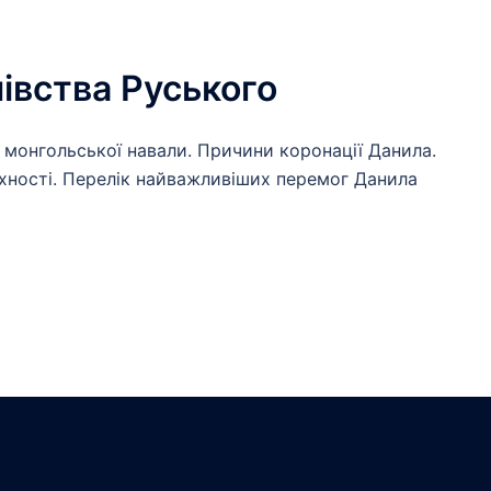
івства Руського
я монгольської навали. Причини коронації Данила.
хності. Перелік найважливіших перемог Данила