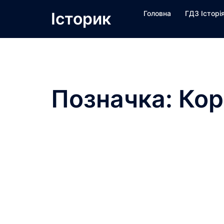
Перейти
Історик
Головна
ГДЗ Історі
до
вмісту
Позначка:
Кор