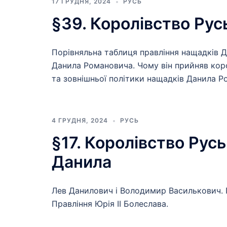
17 ГРУДНЯ, 2024
РУСЬ
§39. Королівство Рус
Порівняльна таблиця правління нащадків 
Данила Романовича. Чому він прийняв кор
та зовнішньої політики нащадків Данила 
4 ГРУДНЯ, 2024
РУСЬ
§17. Королівство Рус
Данила
Лев Данилович і Володимир Василькович. Пра
Правління Юрія II Болеслава.