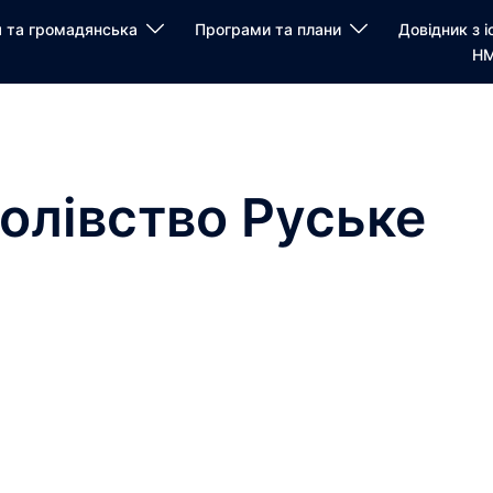
я та громадянська
Програми та плани
Довідник з і
НМ
олівство Руське