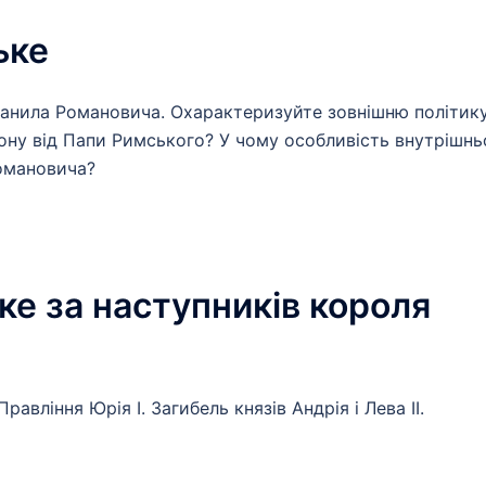
ьке
Данила Романовича. Охарактеризуйте зовнішню політик
ону від Папи Римського? У чому особливість внутрішнь
Романовича?
ьке за наступників короля
вління Юрія І. Загибель князів Андрія і Лева II.