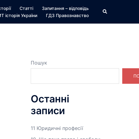
сторії
Статті
Запитання – відповідь
Пошук
Т історія України
ГДЗ Правознавство
Пошук
П
Останні
записи
11 Юридичні професії