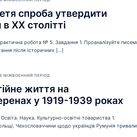
ретя спроба утвердити
 в XX столітті
Практична робота № 5. Завдання 1. Проаналізуйте писем
тання після історичних […]
 В МІЖВОЄННИЙ ПЕРІОД
гійне життя на
еренах у 1919-1939 роках
 Освіта. Наука. Культурно-освітні товариства 1.
Польщі, Чехословаччини щодо українців Румунія тривал