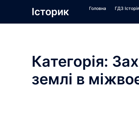
Перейти
Історик
Головна
ГДЗ Історі
до
вмісту
Категорія:
Зах
землі в міжво