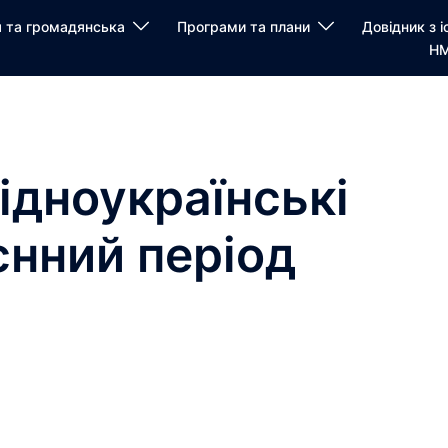
я та громадянська
Програми та плани
Довідник з і
НМ
ідноукраїнські
єнний період