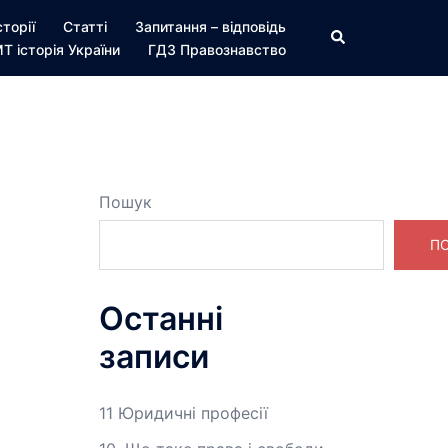
сторії
Статті
Запитання – відповідь
Пошук
Т історія України
ГДЗ Правознавство
Пошук
П
Останні
записи
11 Юридичні професії