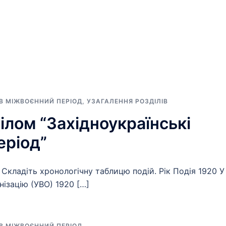
 В МІЖВОЄННИЙ ПЕРІОД
,
УЗАГАЛЕННЯ РОЗДІЛІВ
ілом “Західноукраїнські
еріод”
. Складіть хронологічну таблицю подій. Рік Подія 1920 У
нізацію (УВО) 1920 […]
 В МІЖВОЄННИЙ ПЕРІОД