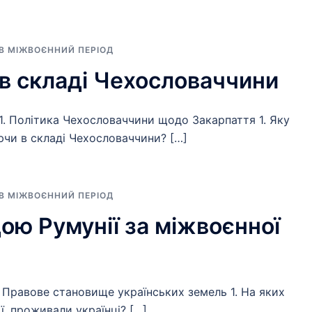
 В МІЖВОЄННИЙ ПЕРІОД
і в складі Чехословаччини
1. Політика Чехословаччини щодо Закарпаття 1. Яку
ючи в складі Чехословаччини? […]
 В МІЖВОЄННИЙ ПЕРІОД
дою Румунії за міжвоєнної
. Правове становище українських земель 1. На яких
ї, проживали українці? […]