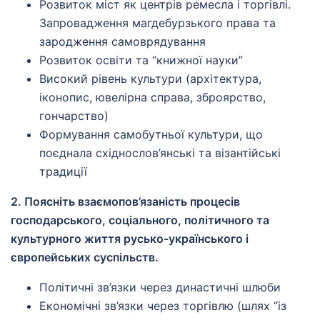
Розвиток міст як центрів ремесла і торгівлі.
Запровадження магдебурзького права та
зародження самоврядування
Розвиток освіти та “книжної науки”
Високий рівень культури (архітектура,
іконопис, ювелірна справа, зброярство,
гончарство)
Формування самобутньої культури, що
поєднала східнослов’янські та візантійські
традиції
2. Поясніть взаємопов’язаність процесів
господарського, соціального, політичного та
культурного життя русько-українського і
європейських суспільств.
Політичні зв’язки через династичні шлюби
Економічні зв’язки через торгівлю (шлях “із