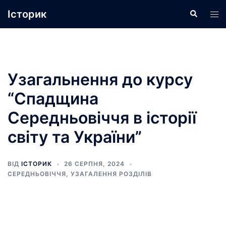
Перейти
Історик
Пошук
Пер
до
ме
вмісту
Узагальнення до курсу
“Спадщина
Середньовіччя в історії
світу та України”
ВІД
ІСТОРИК
26 СЕРПНЯ, 2024
СЕРЕДНЬОВІЧЧЯ
,
УЗАГАЛЕННЯ РОЗДІЛІВ