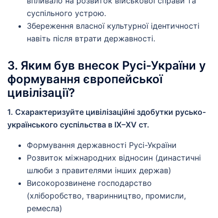
впливало на розвиток військової справи та
суспільного устрою.
Збереження власної культурної ідентичності
навіть після втрати державності.
3. Яким був внесок Русі-України у
формування європейської
цивілізації?
1. Схарактеризуйте цивілізаційні здобутки русько-
українського суспільства в IX–XV ст.
Формування державності Русі-України
Розвиток міжнародних відносин (династичні
шлюби з правителями інших держав)
Високорозвинене господарство
(хліборобство, тваринництво, промисли,
ремесла)