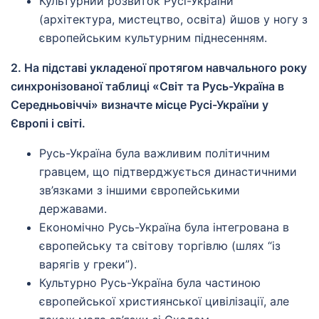
Культурний розвиток Русі-України
(архітектура, мистецтво, освіта) йшов у ногу з
європейським культурним піднесенням.
2. На підставі укладеної протягом навчального року
синхронізованої таблиці «Світ та Русь-Україна в
Середньовіччі» визначте місце Русі-України у
Європі і світі.
Русь-Україна була важливим політичним
гравцем, що підтверджується династичними
зв’язками з іншими європейськими
державами.
Економічно Русь-Україна була інтегрована в
європейську та світову торгівлю (шлях “із
варягів у греки”).
Культурно Русь-Україна була частиною
європейської християнської цивілізації, але