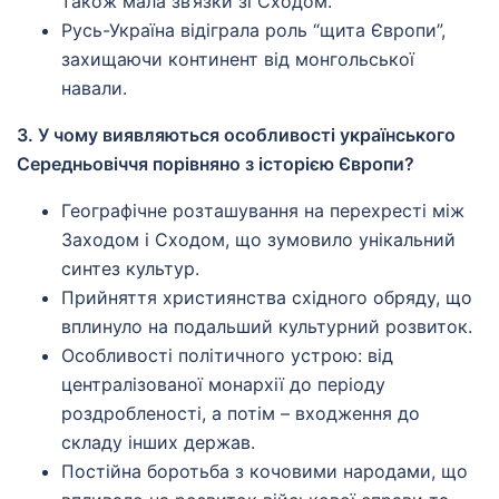
також мала зв’язки зі Сходом.
Русь-Україна відіграла роль “щита Європи”,
захищаючи континент від монгольської
навали.
3. У чому виявляються особливості українського
Середньовіччя порівняно з історією Європи?
Географічне розташування на перехресті між
Заходом і Сходом, що зумовило унікальний
синтез культур.
Прийняття християнства східного обряду, що
вплинуло на подальший культурний розвиток.
Особливості політичного устрою: від
централізованої монархії до періоду
роздробленості, а потім – входження до
складу інших держав.
Постійна боротьба з кочовими народами, що