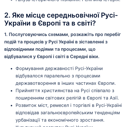
2. Яке місце середньовічної Русі-
України в Європі та в світі?
1. Послуговуючись схемами, розкажіть про перебіг
подій та процесів у Русі Україні в зіставленні з
відповідними подіями та процесами, що
відбувалися у Європі і світі в Середні віки.
Формування державності Русі-України
відбувалося паралельно з процесами
державотворення в інших частинах Європи.
Прийняття християнства на Русі співпало з
поширенням світових релігій в Європі та Азії.
Розвиток міст, ремесел і торгівлі в Русі-Україні
відповідав загальноєвропейським тенденціям
урбанізації та економічного зростання.