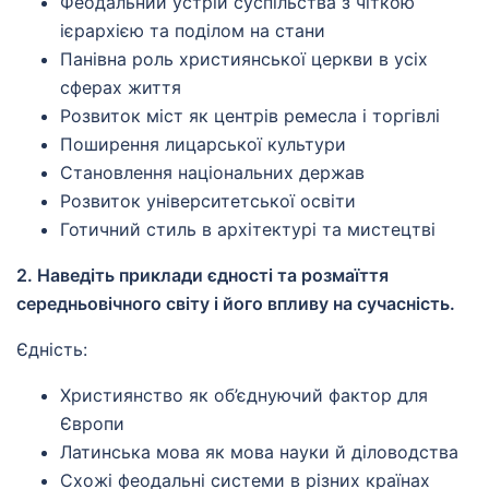
Феодальний устрій суспільства з чіткою
ієрархією та поділом на стани
Панівна роль християнської церкви в усіх
сферах життя
Розвиток міст як центрів ремесла і торгівлі
Поширення лицарської культури
Становлення національних держав
Розвиток університетської освіти
Готичний стиль в архітектурі та мистецтві
2. Наведіть приклади єдності та розмаїття
середньовічного світу і його впливу на сучасність.
Єдність:
Християнство як об’єднуючий фактор для
Європи
Латинська мова як мова науки й діловодства
Схожі феодальні системи в різних країнах