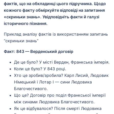
фактів, що на обкладинці цього підручника. Щодо
кожного факту обміркуйте відповіді на запитання
«скриньки знань». Увідповідніть факти й галузі
історичного пізнання.
Приклад аналізу фактів із використанням запитань
“скриньки знань”
Факт: 843 — Верденський договір
Де це було? У місті Верден, Франкська імперія.
Коли це було? У 843 році.
Хто це зробив/зробила? Карл Лисий, Людовик
Німецький і Лотар I — сини Людовика
Благочестивого.
Що це? Договір про поділ Франкської імперії
між синами Людовика Благочестивого.
Як це відбувалося? Після смерті Людовика