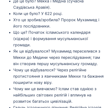
Де це було? Мекка і Медіна (сучасна
Саудівська Аравія).
Коли це було? У 622 році.
Хто це зробив/зробила? Пророк Мухаммед і
його послідовники.
Що це? Початок ісламського календаря
(хіджра) і формування мусульманської
громади.
Як це відбувалося? Мухаммед переселився з
Мекки до Медини через переслідування; там
він створив першу мусульманську громаду.
Чому це відбувалося? Через релігійне
протистояння з язичниками Мекки та бажання
поширити нову віру.
Чому ми це вивчаємо? Іслам став однією з
найбільших світових релігій і вплинув на
розвиток багатьох цивілізацій.
Галузь історичного пізнання: Релігійна історія.