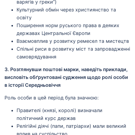
варягів у греки”)
Культурний обмін через християнство та
освіту
Поширення норм руського права в деяких
державах Центральної Європи
Взаємовплив у розвитку ремесел та мистецтв
Спільні риси в розвитку міст та запровадженні
самоврядування
3. Розглянувши поштові марки, наведіть приклади,
висловіть обґрунтовані судження щодо ролі особи
в історії Середньовіччя
Роль особи в цей період була значною:
Правителі (князі, королі) визначали
політичний курс держав
Релігійні діячі (папи, патріархи) мали великий
вплив на суспільство