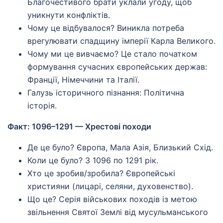
Благочестивого брати уклали угоду, щоб
уникнути конфліктів.
Чому це відбувалося? Виникла потреба
врегулювати спадщину імперії Карла Великого.
Чому ми це вивчаємо? Це стало початком
формування сучасних європейських держав:
Франції, Німеччини та Італії.
Галузь історичного пізнання: Політична
історія.
Факт: 1096–1291 — Хрестові походи
Де це було? Європа, Мала Азія, Близький Схід.
Коли це було? З 1096 по 1291 рік.
Хто це зробив/зробила? Європейські
християни (лицарі, селяни, духовенство).
Що це? Серія військових походів із метою
звільнення Святої Землі від мусульманського