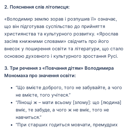
2. Пояснення слів літописця:
«Володимир землю зорав і розпушив її» означає,
що він підготував суспільство до прийняття
християнства та культурного розвитку. «Ярослав
засіяв книжними словами» свідчить про його
внесок у поширення освіти та літератури, що стало
основою духовного і культурного зростання Русі.
3. Три речення з «Повчання дітям» Володимира
Мономаха про значення освіти:
“Що вмієте доброго, того не забувайте, а чого
не вмієте, того учітеся.”
“Лінощі ж – мати всьому [злому]: що [людина]
вміє, те забуде, а чого ж не вміє, того не
навчиться.”
“При старших годиться мовчати, премудрих