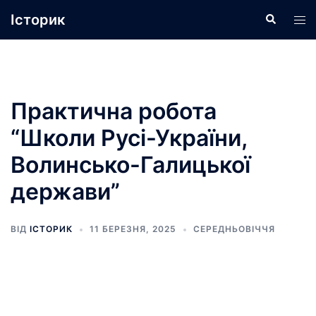
Перейти
Історик
Пошук
Пер
до
ме
вмісту
Практична робота
“Школи Русі-України,
Волинсько-Галицької
держави”
ВІД
ІСТОРИК
11 БЕРЕЗНЯ, 2025
СЕРЕДНЬОВІЧЧЯ