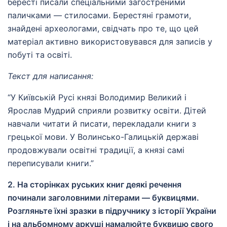
бересті писали спеціальними загостреними
паличками — стилосами. Берестяні грамоти,
знайдені археологами, свідчать про те, що цей
матеріал активно використовувався для записів у
побуті та освіті.
Текст для написання:
“У Київській Русі князі Володимир Великий і
Ярослав Мудрий сприяли розвитку освіти. Дітей
навчали читати й писати, перекладали книги з
грецької мови. У Волинсько-Галицькій державі
продовжували освітні традиції, а князі самі
переписували книги.”
2. На сторінках руських книг деякі речення
починали заголовними літерами — буквицями.
Розгляньте їхні зразки в підручнику з історії України
і на альбомному аркуші намалюйте буквицю свого