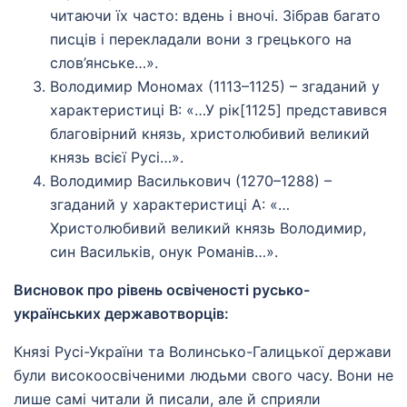
читаючи їх часто: вдень і вночі. Зібрав багато
писців і перекладали вони з грецького на
слов’янське…».
Володимир Мономах (1113–1125) – згаданий у
характеристиці В: «…У рік[1125] представився
благовірний князь, христолюбивий великий
князь всієї Русі…».
Володимир Василькович (1270–1288) –
згаданий у характеристиці А: «…
Христолюбивий великий князь Володимир,
син Васильків, онук Романів…».
Висновок про рівень освіченості русько-
українських державотворців:
Князі Русі-України та Волинсько-Галицької держави
були високоосвіченими людьми свого часу. Вони не
лише самі читали й писали, але й сприяли