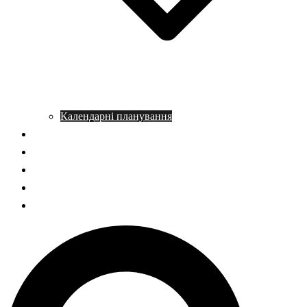
Календарні планування
Довідник з історії
Статті
Запитання – відповідь
НМТ історія України
ГДЗ Правознавство
Пошук