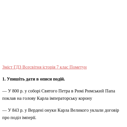
Зміст ГДЗ Всесвітня історія 7 клас Пометун
1. Упишіть дати в описи подій.
— У 800 р. у соборі Святого Петра в Римі Римський Папа
поклав на голову Карла імператорську корону
— У 843 р. у Вердені онуки Карла Великого уклали договір
про поділ імперії.