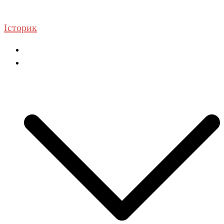
Перейти
до
Історик
вмісту
Головна
ГДЗ Історія та громадянська