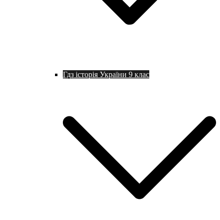
Гдз історія України 9 клас