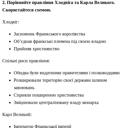
2. Порівняйте правління Хлодвіга та Карла Великого.
Скористайтеся схемою.
Хлодвіг:
Засновник Франкського королівства
Об’єднав франкські племена під своєю владою
Прийняв християнство
Спільні риси правління:
Обидва були видатними правителями і полководцями
Розширювали територію своєї держави шляхом
завоювань
Сприяли поширенню християнства
Зміцнювали централізовану владу монарха
Карл Великий:
Імператор Франкської імперії