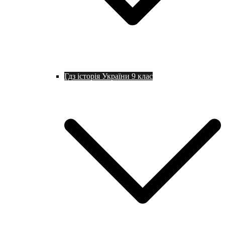
Гдз історія України 9 клас