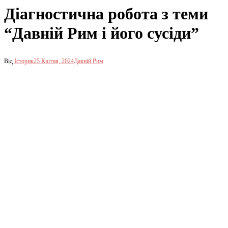
Діагностична робота з теми
“Давній Рим і його сусіди”
Від
Історик
25 Квітня, 2024
Давній Рим