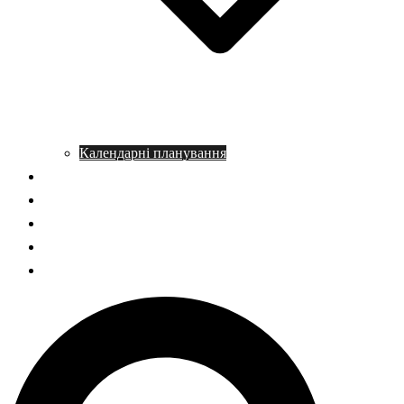
Календарні планування
Довідник з історії
Статті
Запитання – відповідь
НМТ історія України
ГДЗ Правознавство
Пошук