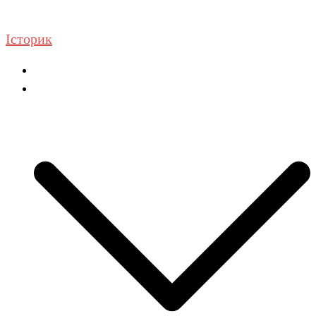
Перейти
до
Історик
вмісту
Головна
ГДЗ Історія та громадянська