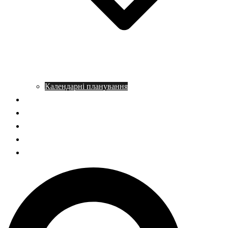
Календарні планування
Довідник з історії
Статті
Запитання – відповідь
НМТ історія України
ГДЗ Правознавство
Пошук