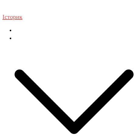
Перейти
до
Історик
вмісту
Головна
ГДЗ Історія та громадянська