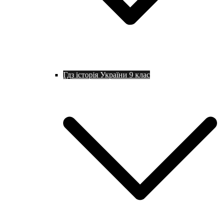
Гдз історія України 9 клас