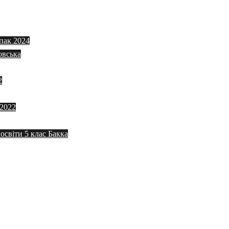
пак 2024
овська
2
 2022
 освіти 5 клас Бакка