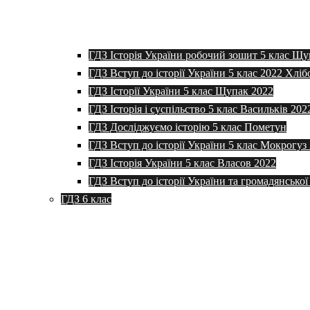
ГДЗ Історія України робочий зошит 5 клас Щу
ГДЗ Вступ до історії України 5 клас 2022 Хліб
ГДЗ Історії України 5 клас Щупак 2022
ГДЗ Історія і суспільство 5 клас Васильків 202
ГДЗ Досліджуємо історію 5 клас Пометун
ГДЗ Вступ до історії України 5 клас Мокрогуз
ГДЗ Історія України 5 клас Власов 2022
ГДЗ Вступ до історії України та громадянської
ГДЗ 6 клас