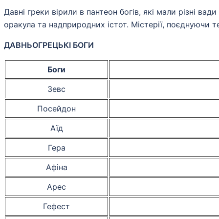
Давні греки вірили в пантеон богів, які мали різні ва
оракула та надприродних істот. Містерії, поєднуючи т
ДАВНЬОГРЕЦЬКІ БОГИ
Боги
Зевс
Посейдон
Аїд
Гера
Афіна
Арес
Гефест