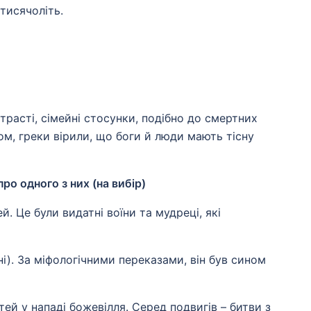
 тисячоліть.
трасті, сімейні стосунки, подібно до смертних
ом, греки вірили, що боги й люди мають тісну
о одного з них (на вибір)
. Це були видатні воїни та мудреці, які
і). За міфологічними переказами, він був сином
ей у нападі божевілля. Серед подвигів – битви з