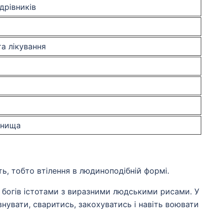
дрівників
а лікування
гнища
ть, тобто втілення в людиноподібній формі.
х богів істотами з виразними людськими рисами. У
евнувати, сваритись, закохуватись і навіть воювати