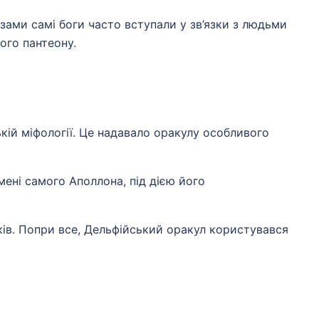
азами самі боги часто вступали у зв’язки з людьми
ого пантеону.
кій міфології. Це надавало оракулу особливого
мені самого Аполлона, під дією його
ків. Попри все, Дельфійський оракул користувався