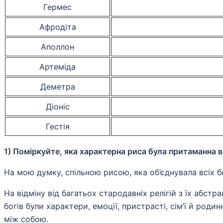
Гермес
Афродіта
Аполлон
Артеміда
Деметра
Діоніс
Гестія
1) Поміркуйте, яка характерна риса була притаманна 
На мою думку, спільною рисою, яка об’єднувала всіх бо
На відміну від багатьох стародавніх релігій з їх абс
богів були характери, емоції, пристрасті, сім’ї й род
між собою.