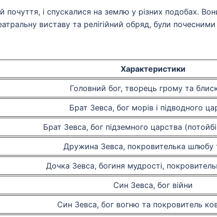
ди й почуття, і спускалися на землю у різних подобах. В
еатральну виставу та релігійний обряд, були почесними
Характеристики
Головний бог, творець грому та блис
Брат Зевса, бог морів і підводного ца
Брат Зевса, бог підземного царства (потойбі
Дружина Зевса, покровителька шлюбу т
Дочка Зевса, богиня мудрості, покровител
Син Зевса, бог війни
Син Зевса, бог вогню та покровитель ко