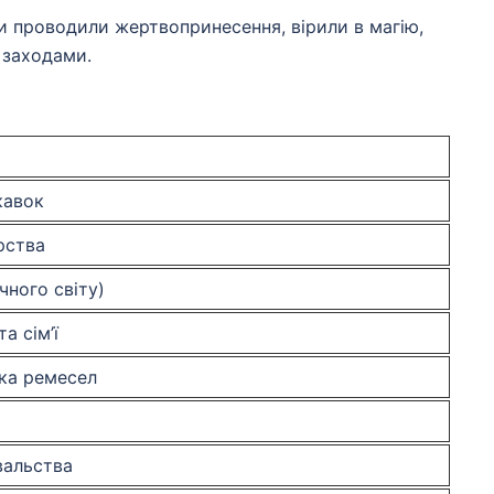
они проводили жертвопринесення, вірили в магію,
 заходами.
кавок
рства
чного світу)
а сім’ї
ька ремесел
вальства