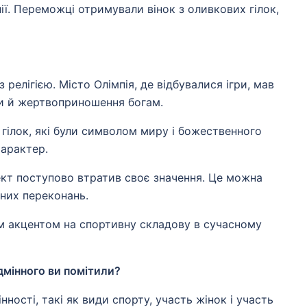
ії. Переможці отримували вінок з оливкових гілок,
 релігією. Місто Олімпія, де відбувалися ігри, мав
яди й жертвоприношення богам.
 гілок, які були символом миру і божественного
характер.
пект поступово втратив своє значення. Це можна
йних переконань.
шим акцентом на спортивну складову в сучасному
дмінного ви помітили?
ності, такі як види спорту, участь жінок і участь