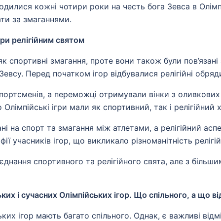
водилися кожні чотири роки на честь бога Зевса в Олімп
ати за змаганнями.
гри релігійним святом
як спортивні змагання, проте вони також були пов’язані з
 Зевсу. Перед початком ігор відбувалися релігійні обр
спортсменів, а переможці отримували вінки з оливкових
лімпійські ігри мали як спортивний, так і релігійний 
ані на спорт та змагання між атлетами, а релігійний ас
ї учасників ігор, що викликало різноманітність релігі
оєднання спортивного та релігійного свята, але з біль
х і сучасних Олімпійських ігор. Що спільного, а що ві
их ігор мають багато спільного. Однак, є важливі відмін