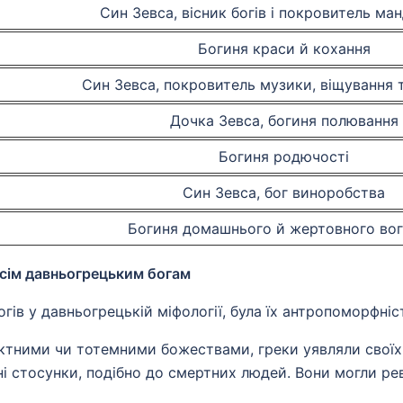
Син Зевса, вісник богів і покровитель ман
Богиня краси й кохання
Син Зевса, покровитель музики, віщування т
Дочка Зевса, богиня полювання
Богиня родючості
Син Зевса, бог виноробства
Богиня домашнього й жертовного во
всім давньогрецьким богам
гів у давньогрецькій міфології, була їх антропоморфніс
трактними чи тотемними божествами, греки уявляли свої
инні стосунки, подібно до смертних людей. Вони могли р