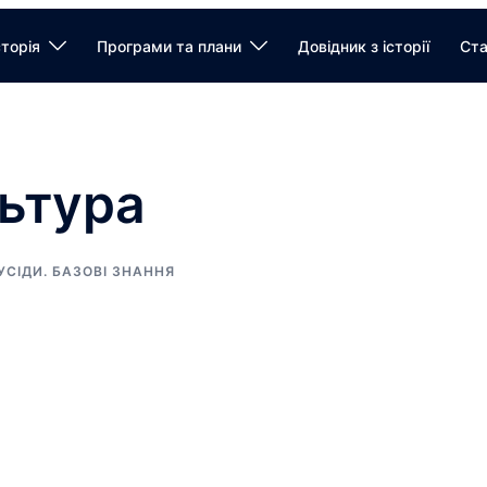
сторія
Програми та плани
Довідник з історії
Ста
льтура
СУСІДИ. БАЗОВІ ЗНАННЯ