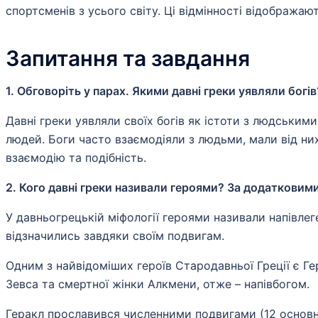
спортсменів з усього світу. Ці відмінності відображают
Запитання та завдання
1. Обговоріть у парах. Якими давні греки уявляли богів
Давні греки уявляли своїх богів як істоти з людським
людей. Боги часто взаємодіяли з людьми, мали від них
взаємодію та подібність.
2. Кого давні греки називали героями? За додатковими
У давньогрецькій міфології героями називали напівлег
відзначились завдяки своїм подвигам.
Одним з найвідоміших героїв Стародавньої Греції є Ге
Зевса та смертної жінки Алкмени, отже – напівбогом.
Геракл прославився численними подвигами (12 основних