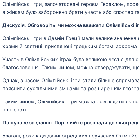
Олімпійські ігри, започатковані героєм Гераклом, про
а жінкам було заборонено брати участь або спостеріг
Дискусія. Обговоріть, чи можна вважати Олімпійські і
Олімпійські ігри в Давній Греції мали велике значення 
храми й святині, присвячені грецьким богам, зокрема
Участь в Олімпійських іграх була великою честю для 
благословення. Таким чином, можна стверджувати, що О
Однак, з часом Олімпійські ігри стали більше спрямов
пояснити суспільними змінами та розширенням географі
Таким чином, Олімпійські ігри можна розглядати як п
контексті.
Пошукове завдання. Порівняйте розклади давньогрецьки
Узагалі, розклади давньогрецьких і сучасних Олімпійськ