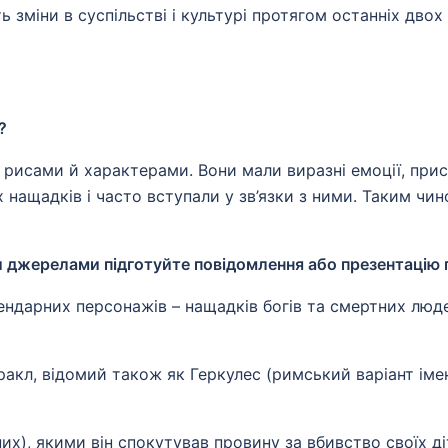
ь зміни в суспільстві і культурі протягом останніх двох
?
и рисами й характерами. Вони мали виразні емоції, прис
 нащадків і часто вступали у зв’язки з ними. Таким чин
 джерелами підготуйте повідомлення або презентацію пр
ендарних персонажів – нащадків богів та смертних людей
ракл, відомий також як Геркулес (римський варіант імен
), якими він спокутував провину за вбивство своїх діт