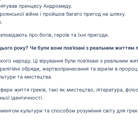
рятував принцесу Андромеду.
роянської війни і пройшов багато пригод на шляху.
.
повідають про богів, героїв та їхні пригоди.
я цього року? Чи були вони пов’язані з реальним життям
ого народу. Ці вірування були пов’язані з реальним житт
релігійні обряди, жертвопринесення та вірили в пророцт
льтури та мистецтва.
і сфери життя греків, такі як мистецтво, література, філ
ьої ідентичності.
ментом культури та способом розуміння світу для греків