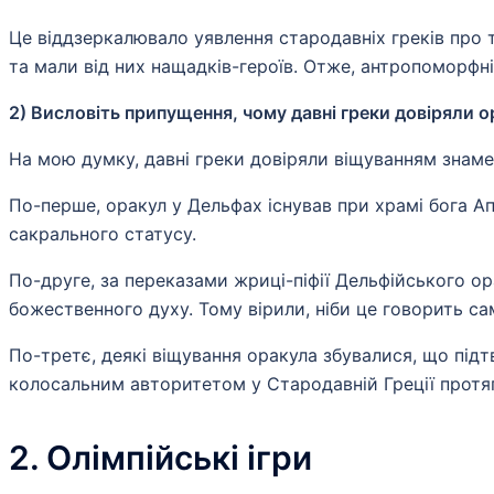
Це віддзеркалювало уявлення стародавніх греків про т
та мали від них нащадків-героїв. Отже, антропоморфні
2) Висловіть припущення, чому давні греки довіряли 
На мою думку, давні греки довіряли віщуванням знаме
По-перше, оракул у Дельфах існував при храмі бога А
сакрального статусу.
По-друге, за переказами жриці-піфії Дельфійського ор
божественного духу. Тому вірили, ніби це говорить сам
По-третє, деякі віщування оракула збувалися, що підт
колосальним авторитетом у Стародавній Греції протяг
2. Олімпійські ігри