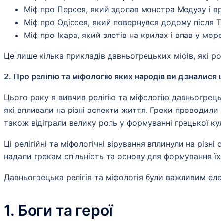
Міф про Персея, який здолав монстра Медузу і в
Міф про Одіссея, який повернувся додому після Т
Міф про Ікара, який злетів на крилах і впав у море
Це лише кілька прикладів давньогрецьких міфів, які роз
2. Про релігію та міфологію яких народів ви дізналис
Цього року я вивчив релігію та міфологію давньогрецьк
які впливали на різні аспекти життя. Греки проводили 
також відіграли велику роль у формуванні грецької ку
Ці релігійні та міфологічні вірування вплинули на різн
надали грекам спільність та основу для формування їхн
Давньогрецька релігія та міфологія були важливим еле
1. Боги та герої