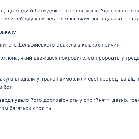
е, що люди й боги дуже тісно пов’язані. Адже за перек
 риси об’єднували всіх олімпійських богів давньогрецьк
оракулу
нитого Дельфійського оракула з кількох причин:
поллона, який вважався покровителем пророцтв у грець
акула впадали у транс і вимовляли свої пророцтва від і
 бог.
верджувало його достовірність у сприйнятті давніх гре
ом багатьох століть.