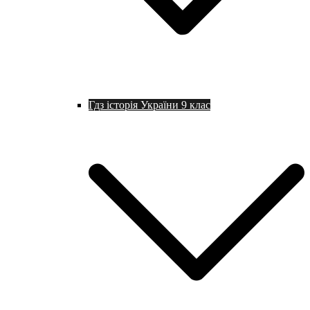
Гдз історія України 9 клас