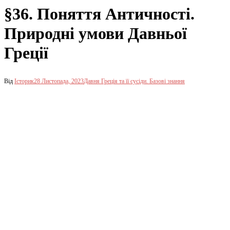
§36. Поняття Античності.
Природні умови Давньої
Греції
Від
Історик
28 Листопада, 2023
Давня Греція та її сусіди. Базові знання