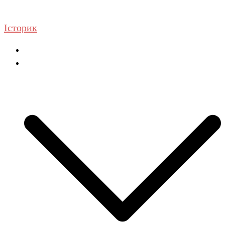
Перейти
до
Історик
вмісту
Головна
ГДЗ Історія та громадянська