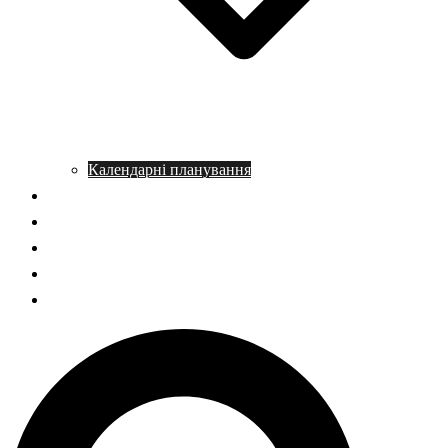
Календарні планування
Довідник з історії
Статті
Запитання – відповідь
НМТ історія України
ГДЗ Правознавство
Пошук