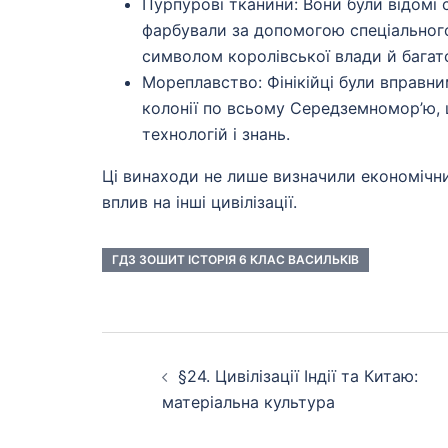
Пурпурові тканини: Вони були відомі
фарбували за допомогою спеціального
символом королівської влади й багатст
Мореплавство: Фінікійці були вправн
колонії по всьому Середземномор’ю, 
технологій і знань.
Ці винаходи не лише визначили економічний
вплив на інші цивілізації.
ГДЗ ЗОШИТ ІСТОРІЯ 6 КЛАС ВАСИЛЬКІВ
Навігація
§24. Цивілізації Індії та Китаю:
по
матеріальна культура
запису