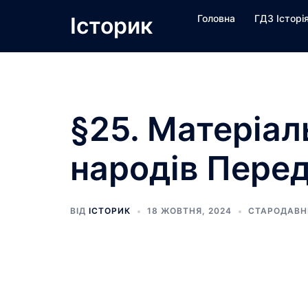
Перейти
Історик
Головна
ГДЗ Історі
до
вмісту
§25. Матеріал
народів Перед
ВІД
ІСТОРИК
18 ЖОВТНЯ, 2024
СТАРОДАВНІ