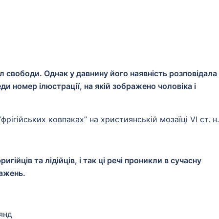
 свободи. Однак у давнину його наявність розповідала
ди номер ілюстрації, на якій зображено чоловіка і
рігійських ковпаках” на християнській мозаїці VI ст. н.
гійців та лідійців, і так ці речі проникли в сучасну
ражень.
янд