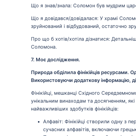
Що я знав/знала: Соломон був мудрим цар
Що я довідався/довідалася: У храмі Соломо
зруйнований і відбудований, остаточно з
Про що б хотів/хотіла дізнатися: Детальн
Соломона.
7. Моє дослідження.
Природа обділила фінікійців ресурсами. Од
Використовуючи додаткову інформацію, діз
Фінікійці, мешканці Східного Середземномо
унікальним винаходам та досягненням, які 
найважливіших здобутків фінікійців:
Алфавіт: Фінікійці створили одну з п
сучасних алфавітів, включаючи грецьк