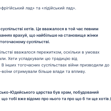
«фрігійський лад» та «лідійський лад».
суспільстві хетів. Це вважалося в той час певним
ваннях врахуй, що найбільше на становище жінки
 тогочасному суспільстві.
ільстві вважалося пережитком, оскільки в умовах
али. Хети успадкували цю традицію від
. В інших тогочасних суспільствах війни призводили до
-воїни отримували більше влади та впливу.
льсько-Юдейського царства був храм, побудований
о тобі вже відомо про нього та про що б ти ще хотів 