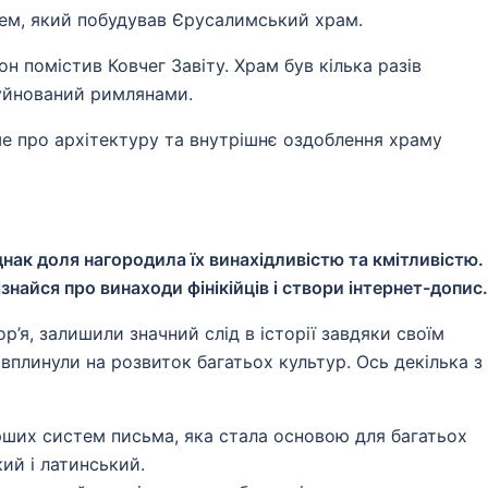
ем, який побудував Єрусалимський храм.
н помістив Ковчег Завіту. Храм був кілька разів
руйнований римлянами.
іше про архітектуру та внутрішнє оздоблення храму
нак доля нагородила їх винахідливістю та кмітливістю.
найся про винаходи фінікійців і створи інтернет-допис.
р’я, залишили значний слід в історії завдяки своїм
вплинули на розвиток багатьох культур. Ось декілька з
ерших систем письма, яка стала основою для багатьох
ий і латинський.