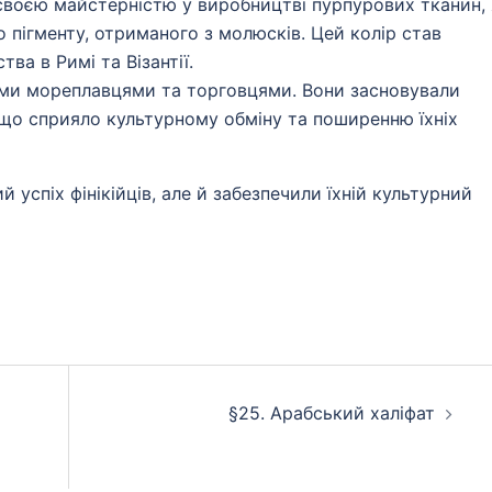
 своєю майстерністю у виробництві пурпурових тканин, 
 пігменту, отриманого з молюсків. Цей колір став
ва в Римі та Візантії.
ими мореплавцями та торговцями. Вони засновували
що сприяло культурному обміну та поширенню їхніх
 успіх фінікійців, але й забезпечили їхній культурний
§25. Арабський халіфат