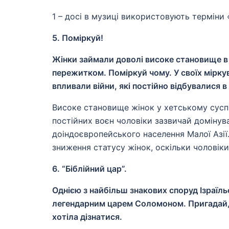
1 – досі в музиці використовують терміни 
5. Поміркуй!
Жінки займали доволі високе становище в 
пережитком. Поміркуй чому. У своїх мірку
впливали війни, які постійно відбувалися в
Високе становище жінок у хетському сусп
постійних воєн чоловіки зазвичай домінув
доіндоєвропейського населення Малої Азії
зниження статусу жінок, оскільки чоловіки
6. “Біблійний цар”.
Однією з найбільш знакових споруд Ізраї
легендарним царем Соломоном. Пригадай, щ
хотіла дізнатися.