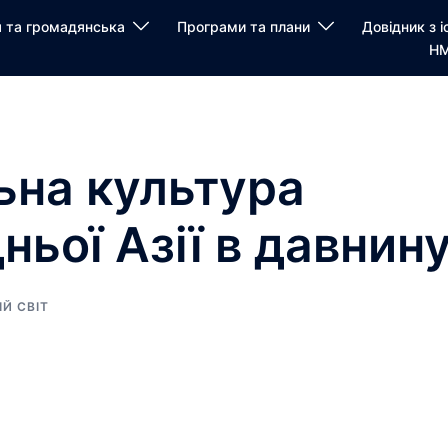
я та громадянська
Програми та плани
Довідник з і
НМ
ьна культура
ньої Азії в давнин
Й СВІТ