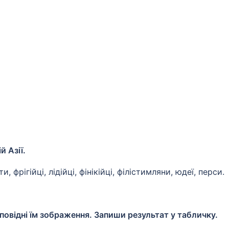
й Азії.
и, фрігійці, лідійці, фінікійці, філістимляни, юдеї, перси.
дповідні їм зображення. Запиши результат у табличку.