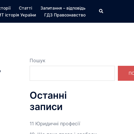
сторії
Статті
Запитання – відповідь
Пошук
Т історія України
ГДЗ Правознавство
Пошук
у
П
Останні
записи
11 Юридичні професії