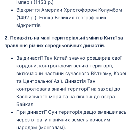
імперії (1453 р.)
Відкриття Америки Христофором Колумбом
(1492 р.). Епоха Великих географічних
відкриттів
2. Покажіть на мапі територіальні зміни в Китаї за
правління різних середньовічних династій.
За династії Тан Китай значно розширив свої
кордони, контролюючи великі території,
включаючи частини сучасного В’єтнаму, Кореї
та Центральної Азії. Династія Тан
контролювала значні території на заході до
Каспійського моря та на півночі до озера
Байкал
При династії Сун територія дещо зменшилась
через втрату північних земель кочовим
народам (монголам).