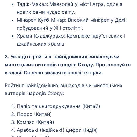
Тадж-Махал: Мавзолей у місті Агра, один з
нових семи чудес світу.
Мінарет Кутб-Мінар: Високий мінарет у Делі,
побудований у XIII столітті.
Храми Кхаджурахо: Комплекс індуїстських і
джайнських храмів
3. Укладіть рейтинг найвідоміших винаходів чи
мистецьких витворів народів Сходу. Проголосуйте
в класі. Спільно визначте чільні п’ятірки
Рейтинг найвідоміших винаходів чи мистецьких
витворів народів Сходу:
Папір та книгодрукування (Китай)
Порох (Китай)
Компас (Китай)
Арабські (індійські) цифри (Індія)