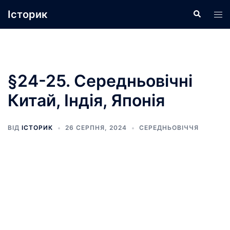
Перейти
Історик
Пошук
Пер
до
ме
вмісту
§24-25. Середньовічні
Китай, Індія, Японія
ВІД
ІСТОРИК
26 СЕРПНЯ, 2024
СЕРЕДНЬОВІЧЧЯ