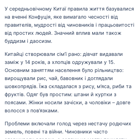
У середньовічному Китаї правила життя базувалися
на вченні Конфуція, яке вимагало чесності від
правителів, мудрості від чиновників і працьовитості
від простих людей. Значний вплив мали також
буддизм і даосизм.
Китайці створювали сім’ї рано: дівчат видавали
заміж у 14 років, а хлопців одружували у 15.
Основним заняттям населення було рільництво:
вирощували рис, чай, бавовник і доглядали
шовкопрядів. Їжа складалася з рису, м’яса, риби та
фруктів. Одяг був простим: штани й куртки з
поясами. Жінки носили зачіски, а чоловіки – довге
волосся з пов’язками.
Проблеми включали голод через нестачу родючих
земель, повені та війни. Чиновники часто