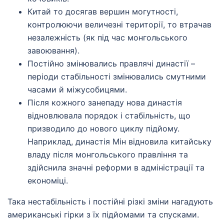
Китай то досягав вершин могутності,
контролюючи величезні території, то втрачав
незалежність (як під час монгольського
завоювання).
Постійно змінювались правлячі династії –
періоди стабільності змінювались смутними
часами й міжусобицями.
Після кожного занепаду нова династія
відновлювала порядок і стабільність, що
призводило до нового циклу підйому.
Наприклад, династія Мін відновила китайську
владу після монгольського правління та
здійснила значні реформи в адміністрації та
економіці.
Така нестабільність і постійні різкі зміни нагадують
американські гірки з їх підйомами та спусками.