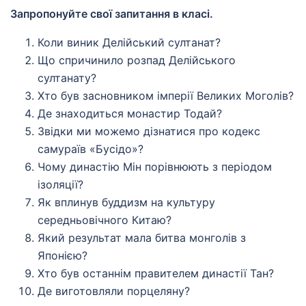
Запропонуйте свої запитання в класі.
Коли виник Делійський султанат?
Що спричинило розпад Делійського
султанату?
Хто був засновником імперії Великих Моголів?
Де знаходиться монастир Тодай?
Звідки ми можемо дізнатися про кодекс
самураїв «Бусідо»?
Чому династію Мін порівнюють з періодом
ізоляції?
Як вплинув буддизм на культуру
середньовічного Китаю?
Який результат мала битва монголів з
Японією?
Хто був останнім правителем династії Тан?
Де виготовляли порцеляну?