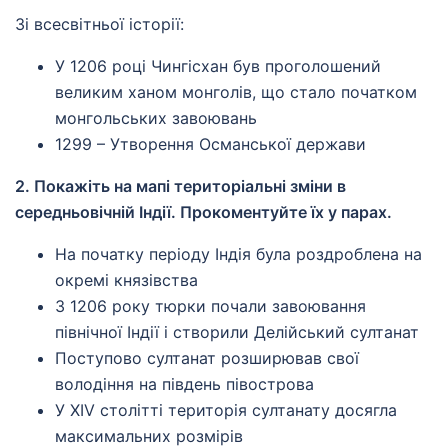
Зі всесвітньої історії:
У 1206 році Чингісхан був проголошений
великим ханом монголів, що стало початком
монгольських завоювань
1299 – Утворення Османської держави
2. Покажіть на мапі територіальні зміни в
середньовічній Індії. Прокоментуйте їх у парах.
На початку періоду Індія була роздроблена на
окремі князівства
З 1206 року тюрки почали завоювання
північної Індії і створили Делійський султанат
Поступово султанат розширював свої
володіння на південь півострова
У XIV столітті територія султанату досягла
максимальних розмірів