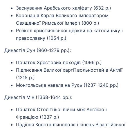
Заснування Арабського халіфату (632 р.)
Коронація Карла Великого імператором
Священної Римської імперії (800 р.)
Розкол християнської церкви на католицьку і
православну (1054 р.)
Династія Сун (960-1279 рр.):
Початок Хрестових походів (1096 р.)
Підписання Великої хартії вольностей в Англії
(1215 р.)
Монгольська навала на Русь (1237-1240 рр.)
Династія Мін (1368-1644 рр.):
Початок Столітньої війни між Англією і
Францією (1337 р.)
Падіння Константинополя і кінець Візантійської