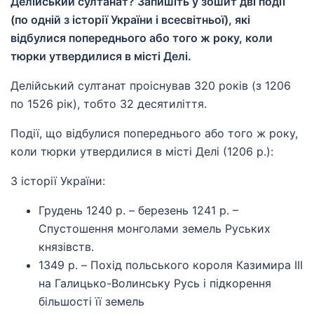
Делійський султанат? Запишіть у зошит дві події
(по одній з історії України і всесвітньої), які
відбулися попереднього або того ж року, коли
тюрки утвердилися в місті Делі.
Делійський султанат проіснував 320 років (з 1206
по 1526 рік), тобто 32 десятиліття.
Події, що відбулися попереднього або того ж року,
коли тюрки утвердилися в місті Делі (1206 р.):
З історії України:
Грудень 1240 р. – березень 1241 р. –
Спустошення монголами земель Руських
князівств.
1349 p. – Похід польського короля Казимира III
на Галицько-Волинську Русь і підкорення
більшості її земель