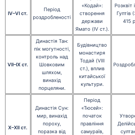
«Кодай»:
Розквіт 
Період
IV–VI ст.
створення
Гуптів 
роздробленості
держави
415 р
Ямато (IV ст.).
Династія Тан:
Будівництво
пік могутності,
монастиря
контроль над
Тодай (VIII
VII–IX ст.
Шовковим
Роздробл
ст.), вплив
шляхом,
китайської
винахід
культури.
порцеляни.
Період
Династія Сун:
«Тюсей»:
мир, винахід
початок
Утвор
пороху,
правління
Делійс
X–XII ст.
поразка від
самураїв,
султа