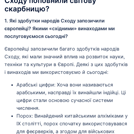
Сходу поповнили світову
скарбницю?
1. Які здобутки народів Сходу запозичили
європейці? Якими «східними» винаходами ми
послуговуємося сьогодні?
Європейці запозичили багато здобутків народів
Сходу, які мали значний вплив на розвиток науки,
техніки та культури в Європі. Деякі з цих здобутків
і винаходів ми використовуємо й сьогодні:
Арабські цифри: Хоча вони називаються
арабськими, насправді їх винайшли індійці. Ці
цифри стали основою сучасної системи
числення.
Порох: Винайдений китайськими алхіміками у
IX столітті, порох спочатку використовувався
для феєрверків, а згодом для військових