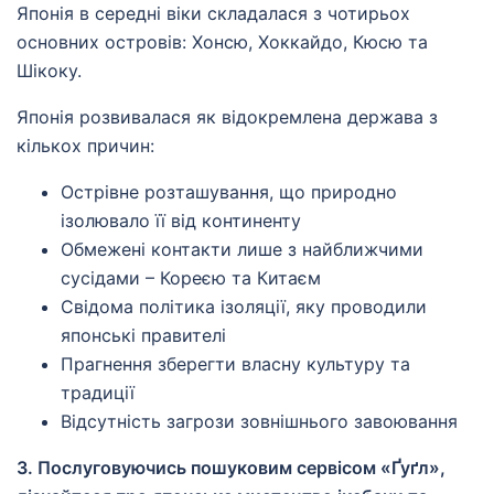
Японія в середні віки складалася з чотирьох
основних островів: Хонсю, Хоккайдо, Кюсю та
Шікоку.
Японія розвивалася як відокремлена держава з
кількох причин:
Острівне розташування, що природно
ізолювало її від континенту
Обмежені контакти лише з найближчими
сусідами – Кореєю та Китаєм
Свідома політика ізоляції, яку проводили
японські правителі
Прагнення зберегти власну культуру та
традиції
Відсутність загрози зовнішнього завоювання
3. Послуговуючись пошуковим сервісом «Ґуґл»,