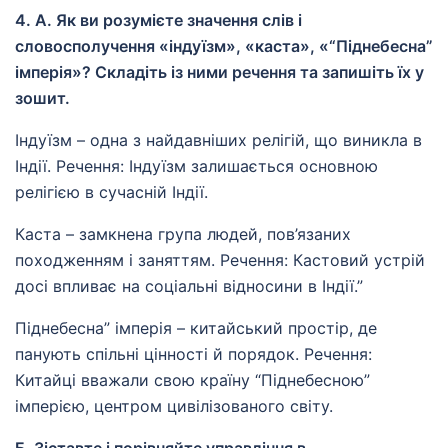
4. А. Як ви розумієте значення слів і
словосполучення «індуїзм», «каста», «“Піднебесна”
імперія»? Складіть із ними речення та запишіть їх у
зошит.
Індуїзм – одна з найдавніших релігій, що виникла в
Індії. Речення: Індуїзм залишається основною
релігією в сучасній Індії.
Каста – замкнена група людей, пов’язаних
походженням і заняттям. Речення: Кастовий устрій
досі впливає на соціальні відносини в Індії.”
Піднебесна” імперія – китайський простір, де
панують спільні цінності й порядок. Речення:
Китайці вважали свою країну “Піднебесною”
імперією, центром цивілізованого світу.
Б. Зіставте і порівняйте управління в