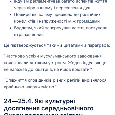
Індуїзм регламентував багато аспектів життя
через віру в карму і переселення душ
Поширення ісламу призвело до релігійних
конфліктів і напруженості між громадами
Буддизм, який заперечував касти, поступово
втрачав вплив
Це підтверджується такими цитатами з параграфа:
“Частково успіхи мусульманського завоювання
пояснювалися таким устроєм. Жоден індус, якщо
не належав до кшатріїв, не йшов воювати.”
“Співжиття сповідників різних релігій вирізнялося
крайньою напруженістю.”
24―25.4. Які культурні
досягнення середньовічного