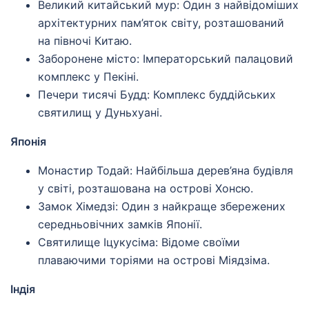
Великий китайський мур: Один з найвідоміших
архітектурних пам’яток світу, розташований
на півночі Китаю.
Заборонене місто: Імператорський палацовий
комплекс у Пекіні.
Печери тисячі Будд: Комплекс буддійських
святилищ у Дуньхуані.
Японія
Монастир Тодай: Найбільша дерев’яна будівля
у світі, розташована на острові Хонсю.
Замок Хімедзі: Один з найкраще збережених
середньовічних замків Японії.
Святилище Іцукусіма: Відоме своїми
плаваючими торіями на острові Міядзіма.
Індія