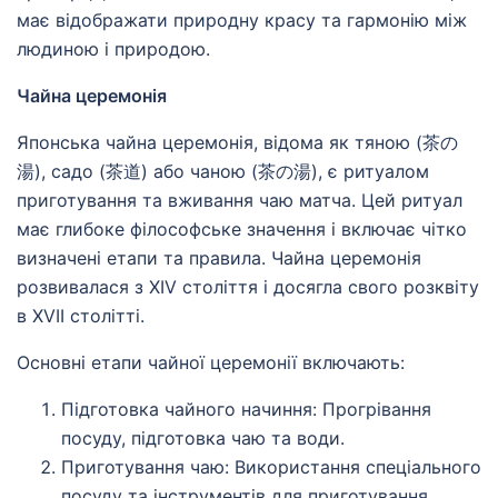
має відображати природну красу та гармонію між
людиною і природою.
Чайна церемонія
Японська чайна церемонія, відома як тяною (茶の
湯), садо (茶道) або чаною (茶の湯), є ритуалом
приготування та вживання чаю матча. Цей ритуал
має глибоке філософське значення і включає чітко
визначені етапи та правила. Чайна церемонія
розвивалася з XIV століття і досягла свого розквіту
в XVII столітті.
Основні етапи чайної церемонії включають:
Підготовка чайного начиння: Прогрівання
посуду, підготовка чаю та води.
Приготування чаю: Використання спеціального
посуду та інструментів для приготування