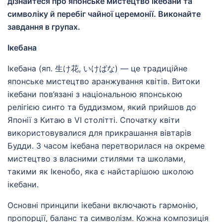
дізнайтеся про японське мистецтво ікебани та
символіку й перебіг чайної церемонії. Виконайте
завдання в групах.
Ікебана
Ікебана (яп. 生け花, いけばな) — це традиційне
японське мистецтво аранжування квітів. Витоки
ікебани пов’язані з національною японською
релігією синто та буддизмом, який прийшов до
Японії з Китаю в VI столітті. Спочатку квіти
використовувалися для прикрашання вівтарів
Будди. З часом ікебана перетворилася на окреме
мистецтво з власними стилями та школами,
такими як Ікенобо, яка є найстарішою школою
ікебани.
Основні принципи ікебани включають гармонію,
пропорції, баланс та символізм. Кожна композиція