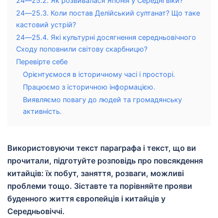
24―25.2. Як розвивалася Японія у Середні віки?
24―25.3. Коли постав Делійський султанат? Що таке
кастовий устрій?
24―25.4. Які культурні досягнення середньовічного
Сходу поповнили світову скарбницю?
Перевірте себе
Орієнтуємося в історичному часі і просторі.
Працюємо з історичною інформацією.
Виявляємо повагу до людей та громадянську
активність.
Використовуючи текст параграфа і текст, що ви
прочитали, підготуйте розповідь про повсякдення
китайців: їх побут, заняття, розваги, можливі
проблеми тощо. Зіставте та порівняйте прояви
буденного життя європейців і китайців у
Середньовіччі.