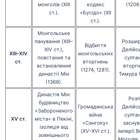
монголів (XIII
кодекс
(1206 
ст.).
«Бусідо» (XII
ст.).
Монгольське
панування (XIII–
Розши
Відбиття
XIV ст.),
Делійс
XIII–XIV
монгольських
повстання та
султан
ст.
вторгнень
встановлення
вторгн
(1274, 1281).
династії Мін
Тимура (
(1368).
Династія Мін:
Розп
будівництво
Громадянська
Делійс
«Забороненого
війна
султан
XV ст.
міста» в Пекіні,
«Сенгоку»
заснув
ізоляція від
(XV–XVI ст.).
імперії 
зовнішнього
Моголів 