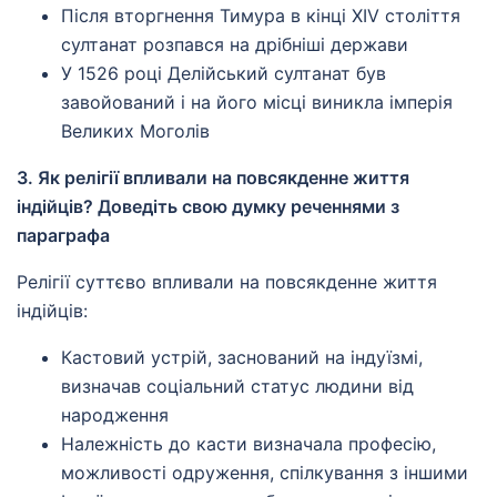
Після вторгнення Тимура в кінці XIV століття
султанат розпався на дрібніші держави
У 1526 році Делійський султанат був
завойований і на його місці виникла імперія
Великих Моголів
3. Як релігії впливали на повсякденне життя
індійців? Доведіть свою думку реченнями з
параграфа
Релігії суттєво впливали на повсякденне життя
індійців:
Кастовий устрій, заснований на індуїзмі,
визначав соціальний статус людини від
народження
Належність до касти визначала професію,
можливості одруження, спілкування з іншими