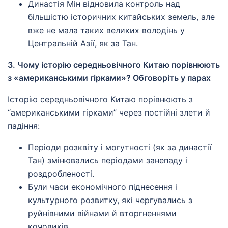
Династія Мін відновила контроль над
більшістю історичних китайських земель, але
вже не мала таких великих володінь у
Центральній Азії, як за Тан.
3. Чому історію середньовічного Китаю порівнюють
з «американськими гірками»? Обговоріть у парах
Історію середньовічного Китаю порівнюють з
“американськими гірками” через постійні злети й
падіння:
Періоди розквіту і могутності (як за династії
Тан) змінювались періодами занепаду і
роздробленості.
Були часи економічного піднесення і
культурного розвитку, які чергувались з
руйнівними війнами й вторгненнями
кочовиків.