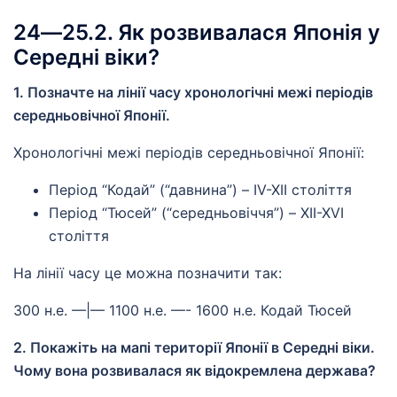
24―25.2. Як розвивалася Японія у
Середні віки?
1. Позначте на лінії часу хронологічні межі періодів
середньовічної Японії.
Хронологічні межі періодів середньовічної Японії:
Період “Кодай” (“давнина”) – IV-XII століття
Період “Тюсей” (“середньовіччя”) – XII-XVI
століття
На лінії часу це можна позначити так:
300 н.е. —|— 1100 н.е. —- 1600 н.е. Кодай Тюсей
2. Покажіть на мапі території Японії в Середні віки.
Чому вона розвивалася як відокремлена держава?