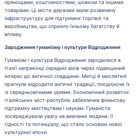
прянощами, коштовностями, шовком та іншими
товарами. Ці міста-держави мали розвинену
інфраструктуру для підтримки торгівлі та
виробництва, що сприяло їхньому багатству й
впливу.
Зародження гуманізму і культури Відродження
Гуманізм і культура Відродження зародилися в
Італії наприкінці середніх віків через підвищений
інтерес до античної спадщини. Митці й мислителі
прагнули відродити античні традиції, поєднуючи їх
із середньовічними ідеями. Економічний розвиток
італійських міст-республік забезпечив фінансову
підтримку мистецтвам і наукам. Гуманісти
зосереджували увагу на вивченні людини, її
гідності та потенціалу, що стало основою нової
культурної епохи.