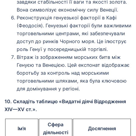
завдяки стабільності її ваги та якості золота.
Вона символізує економічну силу Венеції.
Реконструкція генуезької факторії в Кафі
(Феодосія). Генуезькі факторії були важливими
торговельними центрами, які забезпечували
доступ до ринків Чорного моря. Це ілюструє
роль Генуї у посередницькій торгівлі.
Вітраж із зображенням морських битв між
Генуєю та Венецією. Цей експонат відображає
боротьбу за контроль над морськими
торговельними шляхами, яка була ключовою
для домінування у регіоні.
10. Складіть таблицю «Видатні діячі Відродження
ХІV—ХV ст.».
Сфера
Ім’я
Досягнення
діяльності