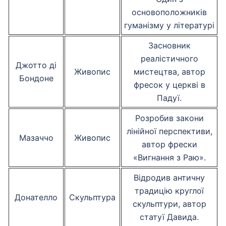
основоположників
гуманізму у літературі
Засновник
реалістичного
Джотто ді
Живопис
мистецтва, автор
Бондоне
фресок у церкві в
Падуї.
Розробив закони
лінійної перспективи,
Мазаччо
Живопис
автор фрески
«Вигнання з Раю».
Відродив античну
традицію круглої
Донателло
Скульптура
скульптури, автор
статуї Давида.