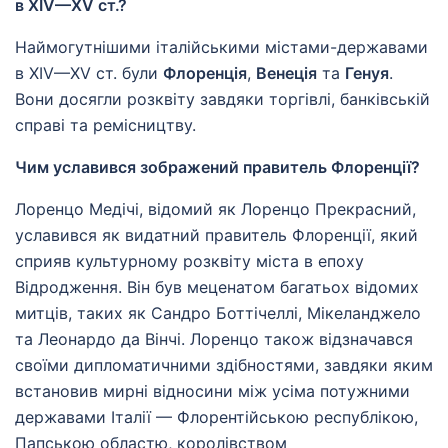
в XIV—XV ст.?
Наймогутнішими італійськими містами-державами
в XIV—XV ст. були
Флоренція
,
Венеція
та
Генуя
.
Вони досягли розквіту завдяки торгівлі, банківській
справі та ремісництву.
Чим уславився зображений правитель Флоренції?
Лоренцо Медічі, відомий як Лоренцо Прекрасний,
уславився як видатний правитель Флоренції, який
сприяв культурному розквіту міста в епоху
Відродження. Він був меценатом багатьох відомих
митців, таких як Сандро Боттічеллі, Мікеланджело
та Леонардо да Вінчі. Лоренцо також відзначався
своїми дипломатичними здібностями, завдяки яким
встановив мирні відносини між усіма потужними
державами Італії — Флорентійською республікою,
Папською областю, королівством