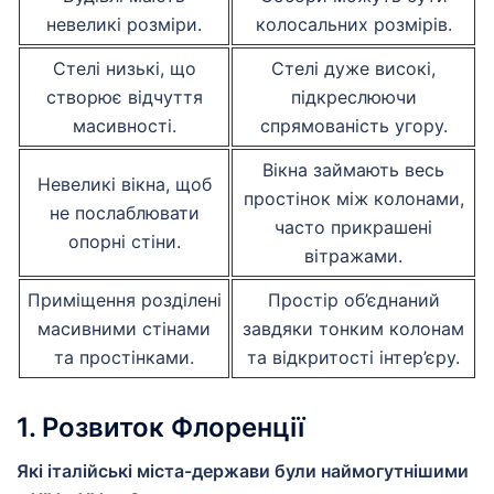
невеликі розміри.
колосальних розмірів.
Стелі низькі, що
Стелі дуже високі,
створює відчуття
підкреслюючи
масивності.
спрямованість угору.
Вікна займають весь
Невеликі вікна, щоб
простінок між колонами,
не послаблювати
часто прикрашені
опорні стіни.
вітражами.
Приміщення розділені
Простір об’єднаний
масивними стінами
завдяки тонким колонам
та простінками.
та відкритості інтер’єру.
1. Розвиток Флоренції
Які італійські міста-держави були наймогутнішими