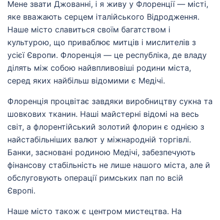
Мене звати Джованні, і я живу у Флоренції — місті,
яке вважають серцем італійського Відродження.
Наше місто славиться своїм багатством і
культурою, що приваблює митців і мислителів з
усієї Європи. Флоренція — це республіка, де владу
ділять між собою найвпливовіші родини міста,
серед яких найбільш відомими є Медічі.
Флоренція процвітає завдяки виробництву сукна та
шовкових тканин. Наші майстерні відомі на весь
світ, а флорентійський золотий флорин є однією з
найстабільніших валют у міжнародній торгівлі.
Банки, засновані родиною Медічі, забезпечують
фінансову стабільність не лише нашого міста, але й
обслуговують операції римських пап по всій
Європі.
Наше місто також є центром мистецтва. На