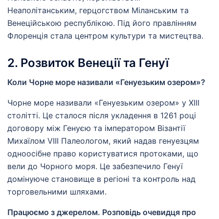
Неаполітанським, герцогством Міланським та
Венеційською республікою. Під його правлінням
Флоренція стала центром культури та мистецтва.
2. Розвиток Венеції та Генуї
Коли Чорне море називали «Генуезьким озером»?
Чорне море називали «Генуезьким озером» у XIII
столітті. Це сталося після укладення в 1261 році
договору між Генуєю та імператором Візантії
Михаїлом VIII Палеологом, який надав генуезцям
одноосібне право користуватися протоками, що
вели до Чорного моря. Це забезпечило Генуї
домінуюче становище в регіоні та контроль над
торговельними шляхами.
Працюємо з джерелом. Розповідь очевидця про