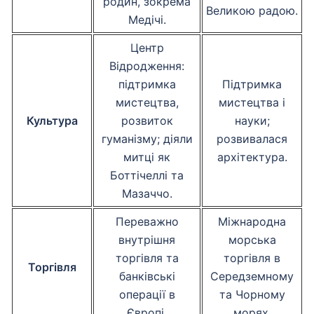
родин, зокрема
Великою радою.
Медічі.
Центр
Відродження:
підтримка
Підтримка
мистецтва,
мистецтва і
Культура
розвиток
науки;
гуманізму; діяли
розвивалася
митці як
архітектура.
Боттічеллі та
Мазаччо.
Переважно
Міжнародна
внутрішня
морська
торгівля та
торгівля в
Торгівля
банківські
Середземному
операції в
та Чорному
Європі.
морях.