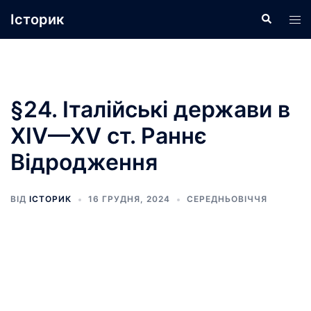
Перейти
Історик
Пошук
Пер
до
ме
вмісту
§24. Італійські держави в
XIV—XV ст. Раннє
Відродження
ВІД
ІСТОРИК
16 ГРУДНЯ, 2024
СЕРЕДНЬОВІЧЧЯ