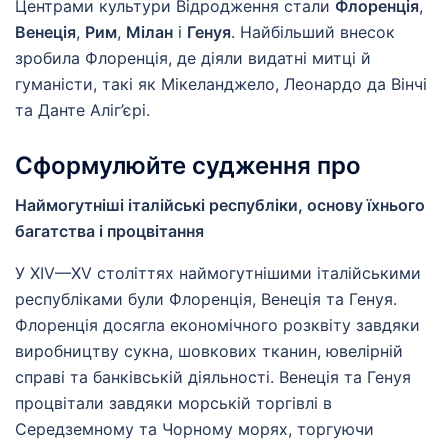
Центрами культури Відродження стали
Флоренція
,
Венеція
,
Рим
,
Мілан
і
Генуя
. Найбільший внесок
зробила Флоренція, де діяли видатні митці й
гуманісти, такі як Мікеланджело, Леонардо да Вінчі
та Данте Аліг’єрі.
Сформулюйте судження про
Наймогутніші італійські республіки, основу їхнього
багатства і процвітання
У XIV—XV століттях наймогутнішими італійськими
республіками були Флоренція, Венеція та Генуя.
Флоренція досягла економічного розквіту завдяки
виробництву сукна, шовкових тканин, ювелірній
справі та банківській діяльності. Венеція та Генуя
процвітали завдяки морській торгівлі в
Середземному та Чорному морях, торгуючи