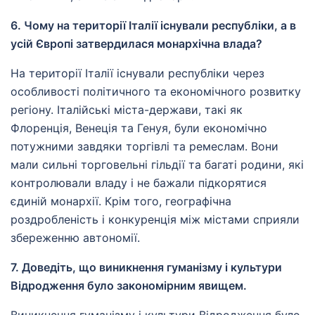
6. Чому на території Італії існували республіки, а в
усій Європі затвердилася монархічна влада?
На території Італії існували республіки через
особливості політичного та економічного розвитку
регіону. Італійські міста-держави, такі як
Флоренція, Венеція та Генуя, були економічно
потужними завдяки торгівлі та ремеслам. Вони
мали сильні торговельні гільдії та багаті родини, які
контролювали владу і не бажали підкорятися
єдиній монархії. Крім того, географічна
роздробленість і конкуренція між містами сприяли
збереженню автономії.
7. Доведіть, що виникнення гуманізму і культури
Відродження було закономірним явищем.
Виникнення гуманізму і культури Відродження було