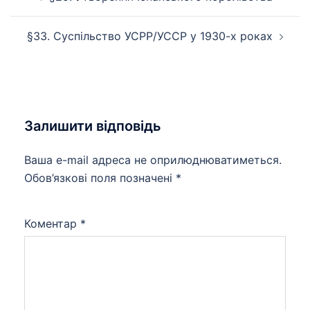
по
запису
§33. Суспільство УСРР/УССР у 1930-х роках
Залишити відповідь
Ваша e-mail адреса не оприлюднюватиметься.
Обов’язкові поля позначені
*
Коментар
*