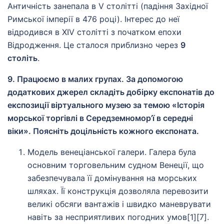
Античність занепала в V столітті (падіння Західної
Римської імперії в 476 році). Інтерес до неї
відродився в XIV столітті з початком епохи
Відродження. Це сталося приблизно через
9
століть
.
9. Працюємо в малих групах. За допомогою
додаткових джерел складіть добірку експонатів до
експозиції віртуального музею за темою «Історія
морської торгівлі в Середземномор’ї в середні
віки». Поясніть доцільність кожного експоната.
Модель венеціанської галери. Галера була
основним торговельним судном Венеції, що
забезпечувала її домінування на морських
шляхах. Її конструкція дозволяла перевозити
великі обсяги вантажів і швидко маневрувати
навіть за несприятливих погодних умов[1][7].