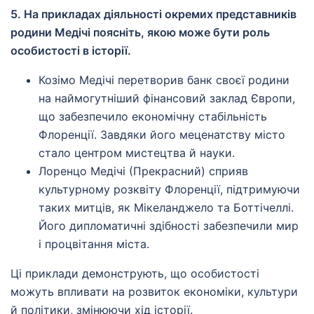
5. На прикладах діяльності окремих представників
родини Медічі поясніть, якою може бути роль
особистості в історії.
Козімо Медічі перетворив банк своєї родини
на наймогутніший фінансовий заклад Європи,
що забезпечило економічну стабільність
Флоренції. Завдяки його меценатству місто
стало центром мистецтва й науки.
Лоренцо Медічі (Прекрасний) сприяв
культурному розквіту Флоренції, підтримуючи
таких митців, як Мікеланджело та Боттічеллі.
Його дипломатичні здібності забезпечили мир
і процвітання міста.
Ці приклади демонструють, що особистості
можуть впливати на розвиток економіки, культури
й політики, змінюючи хід історії.