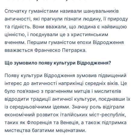
Спочатку гуманістами називали шанувальників
античності, які прагнули пізнати людину, її природу
та гідність. Вони вважали, що людина є найвищою
цінністю, і поєднували це з християнським
вченням. Першим гуманістом епохи Відродження
вважається Франческо Петрарка.
Що зумовило появу культури Відродження?
Появу культури Відродження зумовив підвищений
інтерес до античності наприкінці середніх віків. Це
було пов’язано з прагненням митців і мислителів
відродити традиції античної культури, поєднавши їх
із середньовічними ідеями. Значну роль відіграли
економічний розвиток італійських міст-республік,
таких як Флоренція та Венеція, а також підтримка
мистецтва багатими меценатами.