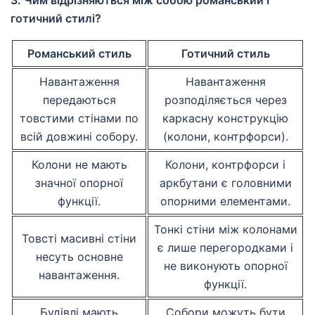
3. Чим відрізняються між собою романський і
готичний стилі?
Романський стиль
Готичний стиль
Навантаження
Навантаження
передаються
розподіляється через
товстими стінами по
каркасну конструкцію
всій довжині собору.
(колони, контрфорси).
Колони не мають
Колони, контрфорси і
значної опорної
аркбутани є головними
функції.
опорними елементами.
Тонкі стіни між колонами
Товсті масивні стіни
є лише перегородками і
несуть основне
не виконують опорної
навантаження.
функції.
Будівлі мають
Собори можуть бути