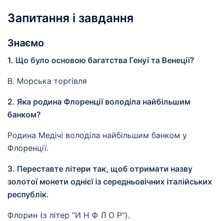
Запитання і завдання
Знаємо
1. Що було основою багатства Генуї та Венеції?
В. Морська торгівля
2. Яка родина Флоренції володіла найбільшим
банком?
Родина Медічі володіла найбільшим банком у
Флоренції.
3. Переставте літери так, щоб отримати назву
золотої монети однієї із середньовічних італійських
республік.
Флорин (з літер “И Н Ф Л О Р”).