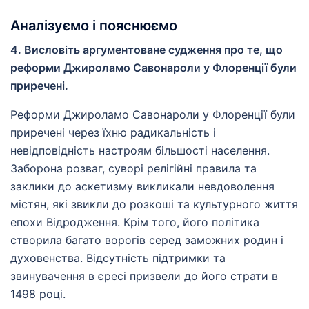
Аналізуємо і пояснюємо
4. Висловіть аргументоване судження про те, що
реформи Джироламо Савонароли у Флоренції були
приречені.
Реформи Джироламо Савонароли у Флоренції були
приречені через їхню радикальність і
невідповідність настроям більшості населення.
Заборона розваг, суворі релігійні правила та
заклики до аскетизму викликали невдоволення
містян, які звикли до розкоші та культурного життя
епохи Відродження. Крім того, його політика
створила багато ворогів серед заможних родин і
духовенства. Відсутність підтримки та
звинувачення в єресі призвели до його страти в
1498 році.