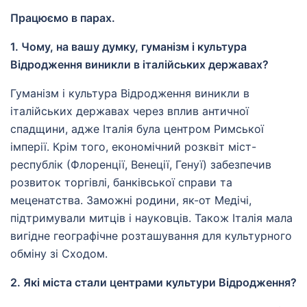
Працюємо в парах.
1. Чому, на вашу думку, гуманізм і культура
Відродження виникли в італійських державах?
Гуманізм і культура Відродження виникли в
італійських державах через вплив античної
спадщини, адже Італія була центром Римської
імперії. Крім того, економічний розквіт міст-
республік (Флоренції, Венеції, Генуї) забезпечив
розвиток торгівлі, банківської справи та
меценатства. Заможні родини, як-от Медічі,
підтримували митців і науковців. Також Італія мала
вигідне географічне розташування для культурного
обміну зі Сходом.
2. Які міста стали центрами культури Відродження?