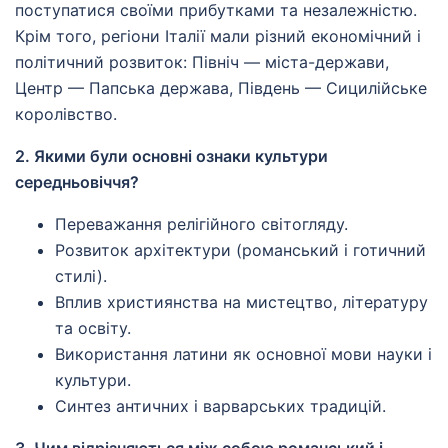
поступатися своїми прибутками та незалежністю.
Крім того, регіони Італії мали різний економічний і
політичний розвиток: Північ — міста-держави,
Центр — Папська держава, Південь — Сицилійське
королівство.
2. Якими були основні ознаки культури
середньовіччя?
Переважання релігійного світогляду.
Розвиток архітектури (романський і готичний
стилі).
Вплив християнства на мистецтво, літературу
та освіту.
Використання латини як основної мови науки і
культури.
Синтез античних і варварських традицій.