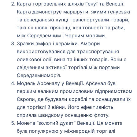
Карта торговельних шляхів Генуї та Венеції.
Карта демонструє маршрути, якими генуезькі
та венеціанські купці транспортували товари,
такі як шовк, прянощі, коштовності та раби,
між Середземним і Чорним морями.
Зразки амфор і кераміки. Амфори
використовувалися для транспортування
оливкової олії, вина та інших товарів. Вони є
свідченням активної торгівлі між портами
Середземномор’я.
Модель Арсеналу у Венеції. Арсенал був
першим великим промисловим підприємством
Європи, де будували кораблі та оснащували їх
для торгівлі й війни. Його ефективність
сприяла швидкому оснащенню флоту.
Монета “золотий дукат” Венеції. Ця монета
була популярною у міжнародній торгівлі