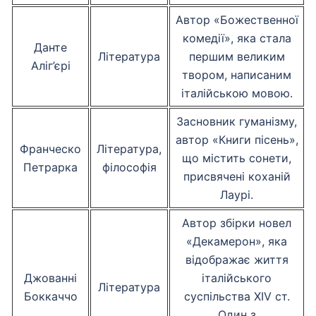
Автор «Божественної
комедії», яка стала
Данте
Література
першим великим
Аліг’єрі
твором, написаним
італійською мовою.
Засновник гуманізму,
автор «Книги пісень»,
Франческо
Література,
що містить сонети,
Петрарка
філософія
присвячені коханій
Лаурі.
Автор збірки новел
«Декамерон», яка
відображає життя
Джованні
італійського
Література
Боккаччо
суспільства XIV ст.
Один з