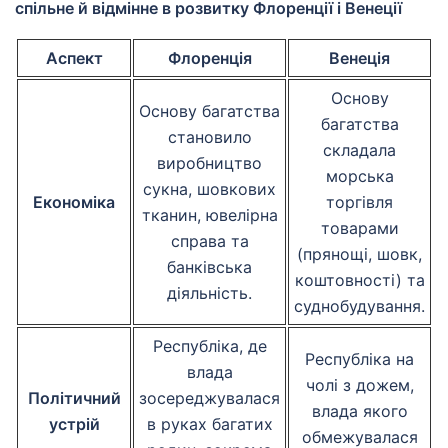
спільне й відмінне в розвитку Флоренції і Венеції
Аспект
Флоренція
Венеція
Основу
Основу багатства
багатства
становило
складала
виробництво
морська
сукна, шовкових
Економіка
торгівля
тканин, ювелірна
товарами
справа та
(прянощі, шовк,
банківська
коштовності) та
діяльність.
суднобудування.
Республіка, де
Республіка на
влада
чолі з дожем,
Політичний
зосереджувалася
влада якого
устрій
в руках багатих
обмежувалася