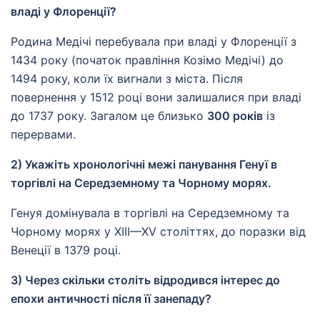
владі у Флоренції?
Родина Медічі перебувала при владі у Флоренції з
1434 року (початок правління Козімо Медічі) до
1494 року, коли їх вигнали з міста. Після
повернення у 1512 році вони залишалися при владі
до 1737 року. Загалом це близько
300 років
із
перервами.
2) Укажіть хронологічні межі панування Генуї в
торгівлі на Середземному та Чорному морях.
Генуя домінувала в торгівлі на Середземному та
Чорному морях у XIII—XV століттях, до поразки від
Венеції в 1379 році.
3) Через скільки століть відродився інтерес до
епохи античності після її занепаду?