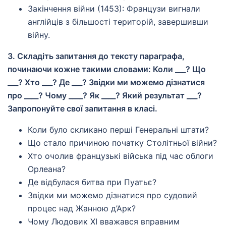
Закінчення війни (1453): Французи вигнали
англійців з більшості територій, завершивши
війну.
3. Складіть запитання до тексту параграфа,
починаючи кожне такими словами: Коли ___? Що
___? Хто ___? Де ___? Звідки ми можемо дізнатися
про ____? Чому ____? Як ____? Який результат ___?
Запропонуйте свої запитання в класі.
Коли було скликано перші Генеральні штати?
Що стало причиною початку Столітньої війни?
Хто очолив французькі війська під час облоги
Орлеана?
Де відбулася битва при Пуатьє?
Звідки ми можемо дізнатися про судовий
процес над Жанною д’Арк?
Чому Людовик ХІ вважався вправним