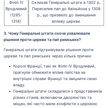
Філіп IV
Скликав Генеральні штати в 1302 р..
Вродливий
Переселив пап до Авіньйона у 1308
(1285-
р., що призвело до зменшення
1314)
впливу церкви.
3. Чому Генеральні штати охоче ухвалювали
рішення проти церкви та пап римських?
Генеральні штати підтримували рішення проти
церкви та пап римських через кілька причин:
Королі Франції, такі як Філіп IV Вродливий,
прагнули обмежити вплив папства на
внутрішні справи Франції та зміцнити свою
владу.
Генеральні штати складалися з представників
різних станів, включаючи дворянство та
міщан, які часто мали конфлікти з церквою