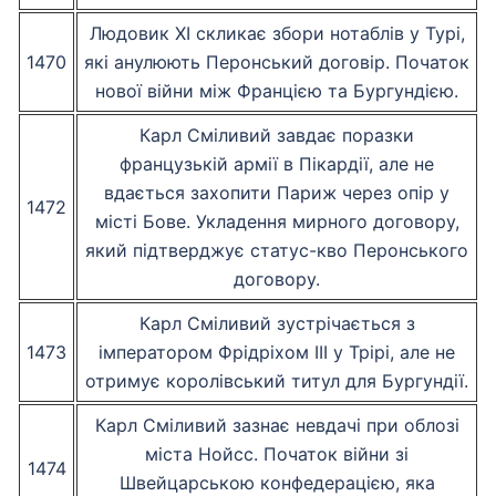
Людовик XI скликає збори нотаблів у Турі,
1470
які анулюють Перонський договір. Початок
нової війни між Францією та Бургундією.
Карл Сміливий завдає поразки
французькій армії в Пікардії, але не
вдається захопити Париж через опір у
1472
місті Бове. Укладення мирного договору,
який підтверджує статус-кво Перонського
договору.
Карл Сміливий зустрічається з
1473
імператором Фрідріхом III у Трірі, але не
отримує королівський титул для Бургундії.
Карл Сміливий зазнає невдачі при облозі
міста Нойсс. Початок війни зі
1474
Швейцарською конфедерацією, яка