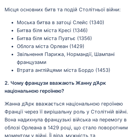
Місця основних битв та подій Столітньої війни:
Моська битва в затоці Слейс (1340)
Битва біля міста Кресі (1346)
Битва біля міста Пуатьє (1356)
Облога міста Орлеан (1429)
Звільнення Парижа, Нормандії, Шампані
французами
Втрата англійцями міста Бордо (1453)
2. Чому французи вважають Жанну д’Арк
національною героїнею?
Жанна д’Арк вважається національною героїнею
Франції через її вирішальну роль у Столітній війні.
Вона надихнула французькі війська на перемогу в
облозі Орлеана в 1429 році, що стало поворотним
моментом у війні. Її віра, мужність та