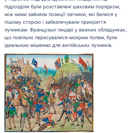
підрозділи були розставлені шаховим порядком,
між ними зайняли позиції латники, які билися у
пішому сторою і забезпечували прикриття
лучникам. Французькі лицарі у важких обладунках,
що повільно пересувалися мокрим полем, були
ідеальною мішенню для англійських лучників.