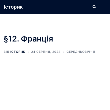
Перейти
Історик
Пошук
Пер
до
ме
вмісту
§12. Франція
ВІД
ІСТОРИК
24 СЕРПНЯ, 2024
СЕРЕДНЬОВІЧЧЯ