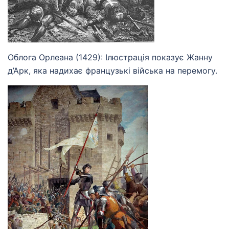
Облога Орлеана (1429): Ілюстрація показує Жанну
д’Арк, яка надихає французькі війська на перемогу.