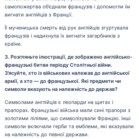
самопожертва об’єднали французів і допомогли їм
вигнати англійців з Франції.
Її мученицька смерть від рук англійців згуртувала
французів і надихнула їх вигнати загарбників з
країни.
3. Розгляньте ілюстрації, де зображено англійсько-
французькі битви періоду Столітньої війни.
З’ясуйте, хто із військових належав до англійської
армії, а хто — до французької. Які предмети чи
символи вказують на належність до держав?
Символами англійців є леопарди на щитах і
прапорах. Французькі війська мали сині прапори з
золотими ліліями, що символізували Францію. Інші
символи включали герби та емблеми, які вказували
на належність до певної держави.