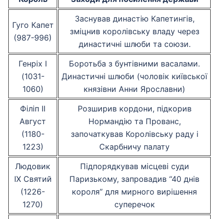
Заснував династію Капетингів,
Гуго Капет
зміцнив королівську владу через
(987-996)
династичні шлюби та союзи.
Генріх І
Боротьба з бунтівними васалами.
(1031-
Династичні шлюби (чоловік київської
1060)
князівни Анни Ярославни)
Філіп ІІ
Розширив кордони, підкорив
Август
Нормандію та Прованс,
(1180-
започаткував Королівську раду і
1223)
Скарбничу палату
Людовик
Підпорядкував місцеві суди
ІХ Святий
Паризькому, запровадив “40 днів
(1226-
короля” для мирного вирішення
1270)
суперечок