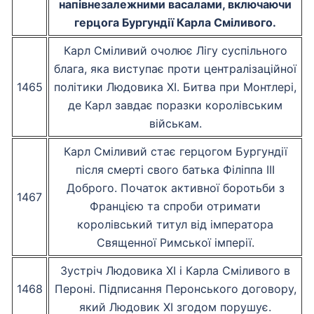
напівнезалежними васалами, включаючи
герцога Бургундії Карла Сміливого.
Карл Сміливий очолює Лігу суспільного
блага, яка виступає проти централізаційної
1465
політики Людовика XI. Битва при Монтлері,
де Карл завдає поразки королівським
військам.
Карл Сміливий стає герцогом Бургундії
після смерті свого батька Філіппа III
Доброго. Початок активної боротьби з
1467
Францією та спроби отримати
королівський титул від імператора
Священної Римської імперії.
Зустріч Людовика XI і Карла Сміливого в
1468
Пероні. Підписання Перонського договору,
який Людовик XI згодом порушує.