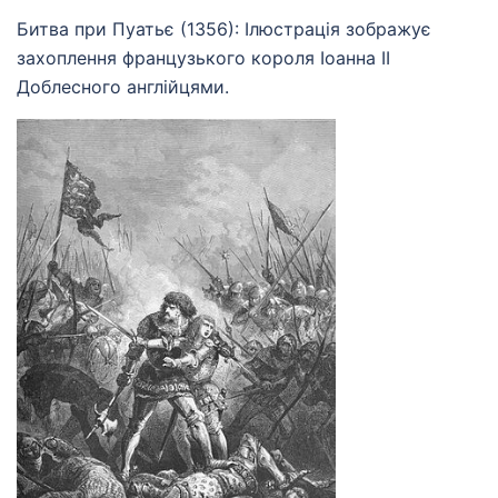
Битва при Пуатьє (1356): Ілюстрація зображує
захоплення французького короля Іоанна II
Доблесного англійцями.