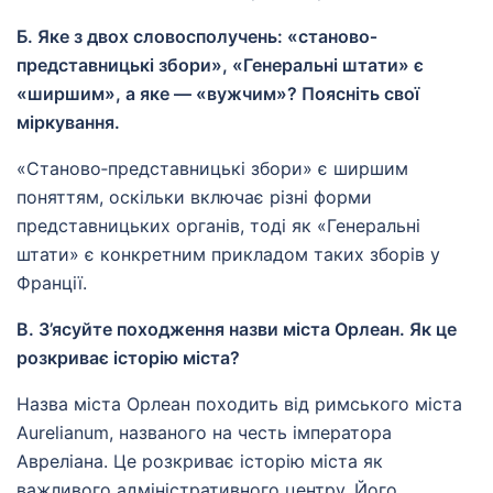
Б. Яке з двох словосполучень: «станово‐
представницькі збори», «Генеральні штати» є
«ширшим», а яке — «вужчим»? Поясніть свої
міркування.
«Станово‐представницькі збори» є ширшим
поняттям, оскільки включає різні форми
представницьких органів, тоді як «Генеральні
штати» є конкретним прикладом таких зборів у
Франції.
В. З’ясуйте походження назви міста Орлеан. Як це
розкриває історію міста?
Назва міста Орлеан походить від римського міста
Aurelianum, названого на честь імператора
Авреліана. Це розкриває історію міста як
важливого адміністративного центру. Його