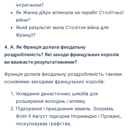
інтриганом?
Як Жанна д’Арк вплинула на перебіг Столітньої
війни?
Який результат мала Столітня війна для
Франції?
4. А. Як Франція долала феодальну
роздробленість? Які заходи французьких королів
ви вважаєте результативними?
Франція долала феодальну роздробленість такими
основними заходами французьких королів:
Укладання династичних шлюбів для
розширення володінь і впливу.
Підкорення і приєднання земель. Зокрема,
Філіп ІІ Август підкорив Нормандію і Прованс,
поскуповував графства.