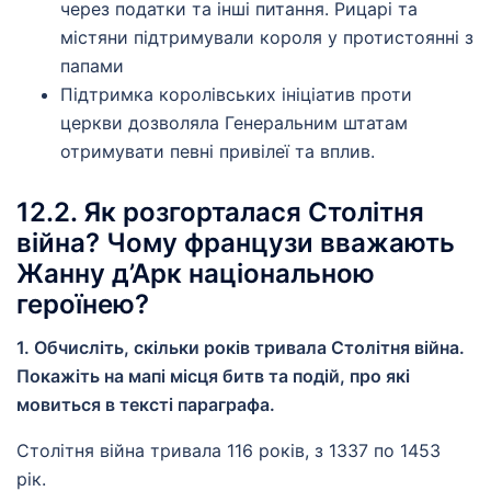
через податки та інші питання. Рицарі та
містяни підтримували короля у протистоянні з
папами
Підтримка королівських ініціатив проти
церкви дозволяла Генеральним штатам
отримувати певні привілеї та вплив.
12.2. Як розгорталася Столітня
війна? Чому французи вважають
Жанну д’Арк національною
героїнею?
1. Обчисліть, скільки років тривала Столітня війна.
Покажіть на мапі місця битв та подій, про які
мовиться в тексті параграфа.
Столітня війна тривала 116 років, з 1337 по 1453
рік.