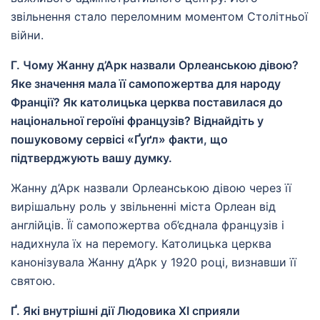
звільнення стало переломним моментом Столітньої
війни.
Г. Чому Жанну д’Арк назвали Орлеанською дівою?
Яке значення мала її самопожертва для народу
Франції? Як католицька церква поставилася до
національної героїні французів? Віднайдіть у
пошуковому сервісі «Ґуґл» факти, що
підтверджують вашу думку.
Жанну д’Арк назвали Орлеанською дівою через її
вирішальну роль у звільненні міста Орлеан від
англійців. Її самопожертва об’єднала французів і
надихнула їх на перемогу. Католицька церква
канонізувала Жанну д’Арк у 1920 році, визнавши її
святою.
Ґ. Які внутрішні дії Людовика ХІ сприяли