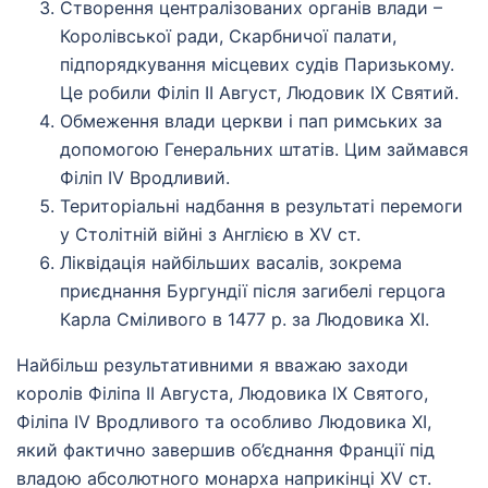
Створення централізованих органів влади –
Королівської ради, Скарбничої палати,
підпорядкування місцевих судів Паризькому.
Це робили Філіп ІІ Август, Людовик ІХ Святий.
Обмеження влади церкви і пап римських за
допомогою Генеральних штатів. Цим займався
Філіп IV Вродливий.
Територіальні надбання в результаті перемоги
у Столітній війні з Англією в XV ст.
Ліквідація найбільших васалів, зокрема
приєднання Бургундії після загибелі герцога
Карла Сміливого в 1477 р. за Людовика XI.
Найбільш результативними я вважаю заходи
королів Філіпа II Августа, Людовика IX Святого,
Філіпа IV Вродливого та особливо Людовика XI,
який фактично завершив об’єднання Франції під
владою абсолютного монарха наприкінці XV ст.