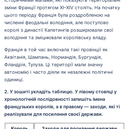
історичними мапами, які показують територіальні
зміни Франції протягом XI–XIV століть. На початку
цього періоду Франція була роздробленою на
численні феодальні володіння, але поступово
королі з династії Капетингів розширювали свої
володіння та зміцнювали королівську владу.
Франція в той час включала такі провінції як
Аквітанія, Шампань, Нормандія, Бургундія,
Фландрія, Тулуза. Ці території мали значну
автономію і часто діяли як незалежні політичні
одиниці.
2. У зошиті укладіть таблицю. У лівому стовпці у
хронологічній послідовності запишіть імена
французьких королів, а в правому — заходи, які ті
реалізували для посилення своєї держави.
Король
Заходи для посилення держави