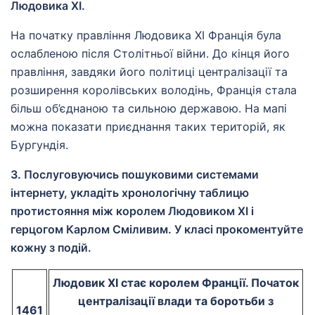
Людовика ХІ.
На початку правління Людовика ХІ Франція була
ослабленою після Столітньої війни. До кінця його
правління, завдяки його політиці централізації та
розширення королівських володінь, Франція стала
більш об’єднаною та сильною державою. На мапі
можна показати приєднання таких територій, як
Бургундія.
3. Послуговуючись пошуковими системами
інтернету, укладіть хронологічну таблицю
протистояння між королем Людовиком ХІ і
герцогом Карлом Сміливим. У класі прокоментуйте
кожну з подій.
Людовик XI стає королем Франції. Початок
централізації влади та боротьби з
1461