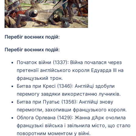
Перебіг воєнних подій:
Перебіг воєнних подій:
Початок війни (1337): Війна почалася через
претензії англійського короля Едуарда III на
французький трон.
Битва при Кресі (1346): Англійці здобули
перемогу завдяки використанню лучників.
Битва при Пуатьє (1356): Англійці знову
перемогли, захопивши французького короля.
Облога Орлеана (1429): Жанна д’Арк очолила
французькі війська і звільнила місто, що стало
поворотним моментом у війні.