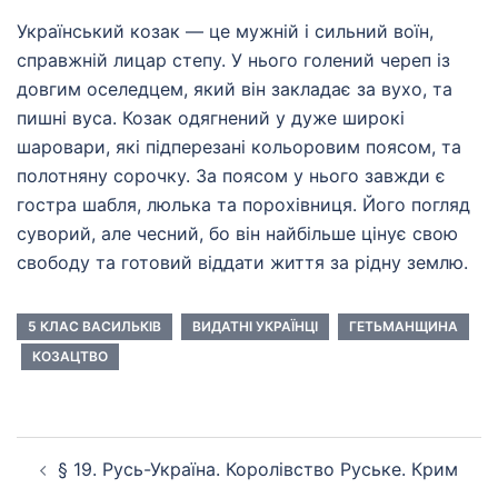
Український козак — це мужній і сильний воїн,
справжній лицар степу. У нього голений череп із
довгим оселедцем, який він закладає за вухо, та
пишні вуса. Козак одягнений у дуже широкі
шаровари, які підперезані кольоровим поясом, та
полотняну сорочку. За поясом у нього завжди є
гостра шабля, люлька та порохівниця. Його погляд
суворий, але чесний, бо він найбільше цінує свою
свободу та готовий віддати життя за рідну землю.
5 КЛАС ВАСИЛЬКІВ
ВИДАТНІ УКРАЇНЦІ
ГЕТЬМАНЩИНА
КОЗАЦТВО
Навігація
§ 19. Русь-Україна. Королівство Руське. Крим
по