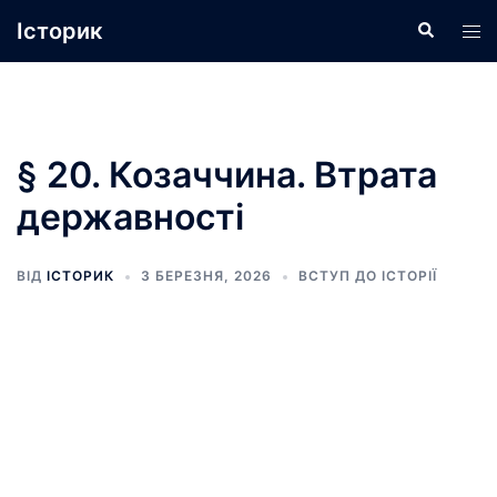
Перейти
Історик
Пошук
Пер
до
ме
вмісту
§ 20. Козаччина. Втрата
державності
ВІД
ІСТОРИК
3 БЕРЕЗНЯ, 2026
ВСТУП ДО ІСТОРІЇ