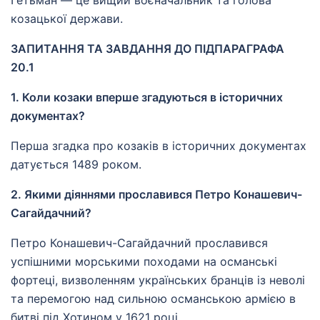
Гетьман — це вищий воєначальник та голова
козацької держави.
ЗАПИТАННЯ ТА ЗАВДАННЯ ДО ПІДПАРАГРАФА
20.1
1. Коли козаки вперше згадуються в історичних
документах?
Перша згадка про козаків в історичних документах
датується 1489 роком.
2. Якими діяннями прославився Петро Конашевич-
Сагайдачний?
Петро Конашевич-Сагайдачний прославився
успішними морськими походами на османські
фортеці, визволенням українських бранців із неволі
та перемогою над сильною османською армією в
битві під Хотином у 1621 році.