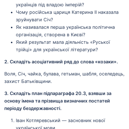
українців під владою імперій?
Чому російська цариця Катерина ІІ наказала
зруйнувати Січ?
Як називалася перша українська політична
організація, створена в Києві?
Який результат мала діяльність «Руської
трійці» для української літератури?
2. Складіть асоціативний ряд до слова «козаки».
Воля, Січ, чайка, булава, гетьман, шабля, оселедець,
захист Батьківщини.
3. Складіть план підпараграфа 20.3, взявши за
основу імена та прізвища визначних постатей
періоду бездержавності.
Іван Котляревський — засновник нової
української мови.