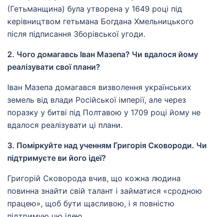
(Гетьманщина) була утворена у 1649 році під
керівництвом гетьмана Богдана Хмельницького
після підписання Зборівської угоди.
2. Чого домагавсь Іван Мазепа? Чи вдалося йому
реалізувати свої плани?
Іван Мазепа домагався визволення українських
земель від влади Російської імперії, але через
поразку у битві під Полтавою у 1709 році йому не
вдалося реалізувати ці плани.
3. Поміркуйте над ученням Григорія Сковороди. Чи
підтримуєте ви його ідеї?
Григорій Сковорода вчив, що кожна людина
повинна знайти свій талант і займатися «сродною
працею», щоб бути щасливою, і я повністю
підтримую цю ідею.