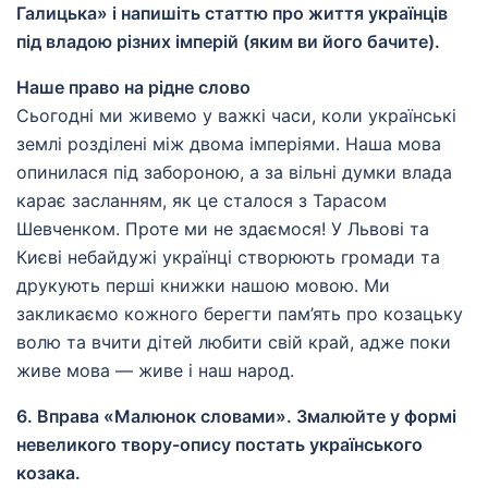
Галицька» і напишіть статтю про життя українців
під владою різних імперій (яким ви його бачите).
Наше право на рідне слово
Сьогодні ми живемо у важкі часи, коли українські
землі розділені між двома імперіями. Наша мова
опинилася під забороною, а за вільні думки влада
карає засланням, як це сталося з Тарасом
Шевченком. Проте ми не здаємося! У Львові та
Києві небайдужі українці створюють громади та
друкують перші книжки нашою мовою. Ми
закликаємо кожного берегти пам’ять про козацьку
волю та вчити дітей любити свій край, адже поки
живе мова — живе і наш народ.
6. Вправа «Малюнок словами». Змалюйте у формі
невеликого твору-опису постать українського
козака.