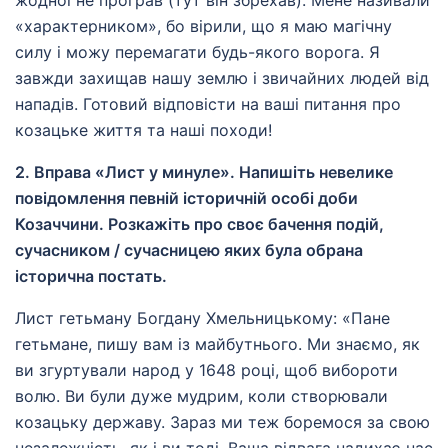
жодної не програв (тут він збрехав). Мене називали
«характерником», бо вірили, що я маю магічну
силу і можу перемагати будь-якого ворога. Я
завжди захищав нашу землю і звичайних людей від
нападів. Готовий відповісти на ваші питання про
козацьке життя та наші походи!
2. Вправа «Лист у минуле». Напишіть невелике
повідомлення певній історичній особі доби
Козаччини. Розкажіть про своє бачення подій,
сучасником / сучасницею яких була обрана
історична постать.
Лист гетьману Богдану Хмельницькому: «Пане
гетьмане, пишу вам із майбутнього. Ми знаємо, як
ви згуртували народ у 1648 році, щоб вибороти
волю. Ви були дуже мудрим, коли створювали
козацьку державу. Зараз ми теж боремося за свою