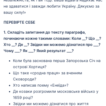
незалежність, як і ви тоді. Ваша відвага надихає нас
не здаватися і завжди любити Україну. Дякуємо за
вашу силу!»
ПЕРЕВІРТЕ СЕБЕ
1. Складіть запитання до тексту параграфа,
починаючи кожне такими словами: Коли __? Що __?
Хто __? Де __? Звідки ми можемо дізнатися про ___?
Чому ___? Як ___? Який результат ___?
Коли була заснована перша Запорозька Січ на
острові Хортиця?
Що таке «сродна праця» за вченням
Сковороди?
Хто написав поему «Енеїда»?
Де козаки розгромили московське військо у
1659 році?
Звідки ми можемо дізнатися про життя