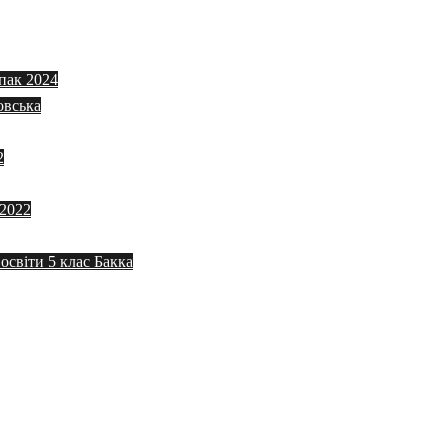
пак 2024
овська
2
 2022
 освіти 5 клас Бакка