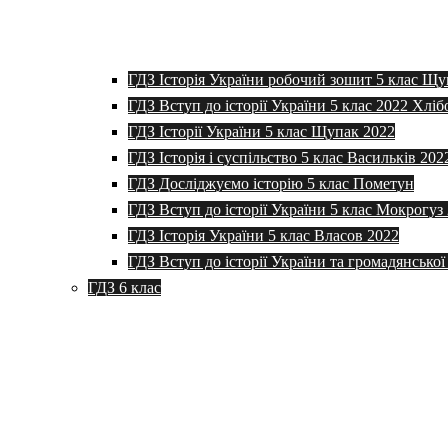
ГДЗ Історія України робочий зошит 5 клас Щу
ГДЗ Вступ до історії України 5 клас 2022 Хліб
ГДЗ Історії України 5 клас Щупак 2022
ГДЗ Історія і суспільство 5 клас Васильків 202
ГДЗ Досліджуємо історію 5 клас Пометун
ГДЗ Вступ до історії України 5 клас Мокрогуз
ГДЗ Історія України 5 клас Власов 2022
ГДЗ Вступ до історії України та громадянської
ГДЗ 6 клас