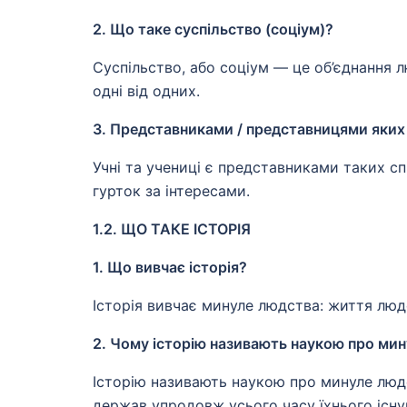
2. Що таке суспільство (соціум)?
Суспільство, або соціум — це об’єднання 
одні від одних.
3. Представниками / представницями яких с
Учні та учениці є представниками таких спі
гурток за інтересами.
1.2. ЩО ТАКЕ ІСТОРІЯ
1. Що вивчає історія?
Історія вивчає минуле людства: життя люде
2. Чому історію називають наукою про ми
Історію називають наукою про минуле людс
держав упродовж усього часу їхнього існу