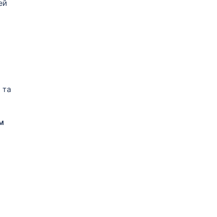
ей
 та
м