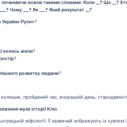
а, починаючи кожне такими словами: Коли __? Що __? Хт
___? Чому ___? Як ___? Який результат __?
 України-Руси»
?
кі колись жили
?
ростір
?
спішного розвитку людини
?
 колишнє, пройдений час, вчорашній день, стародавніст
раження музи історії Кліо.
огрецькій міфології. Її зазвичай зображують із сувоєм і