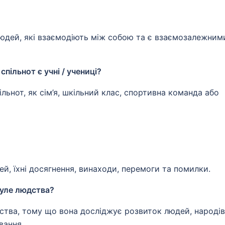
людей, які взаємодіють між собою та є взаємозалежним
пільнот є учні / учениці?
льнот, як сім’я, шкільний клас, спортивна команда або
й, їхні досягнення, винаходи, перемоги та помилки.
нуле людства?
тва, тому що вона досліджує розвиток людей, народів
вання.