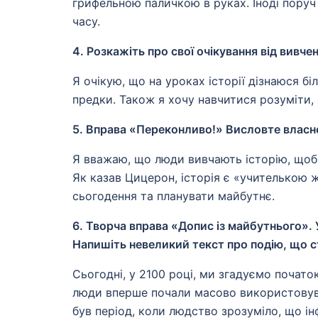
грифельною паличкою в руках. Іноді поруч
часу.
4. Розкажіть про свої очікування від вивчен
Я очікую, що на уроках історії дізнаюся б
предки. Також я хочу навчитися розуміти, 
5. Вправа «Переконливо!» Висловте власне
Я вважаю, що люди вивчають історію, щоб
Як казав Цицерон, історія є «учителькою 
сьогодення та планувати майбутнє.
6. Творча вправа «Допис із майбутнього». 
Напишіть невеликий текст про подію, що ст
Сьогодні, у 2100 році, ми згадуємо початок
люди вперше почали масово використовуват
був період, коли людство зрозуміло, що ін