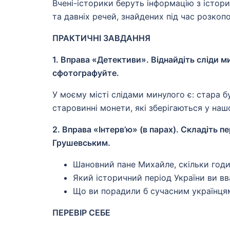
Вчені-історики беруть інформацію з істори
та давніх речей, знайдених під час розкопо
ПРАКТИЧНІ ЗАВДАННЯ
1. Вправа «Детективи». Віднайдіть сліди мин
сфотографуйте.
У моєму місті слідами минулого є: стара б
старовинні монети, які зберігаються у на
2. Вправа «Інтерв’ю» (в парах). Складіть 
Грушевським.
Шановний пане Михайле, скільки год
Який історичний період України ви в
Що ви порадили б сучасним українця
ПЕРЕВІР СЕБЕ