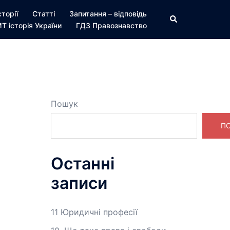
сторії
Статті
Запитання – відповідь
Пошук
Т історія України
ГДЗ Правознавство
Пошук
П
Останні
записи
11 Юридичні професії