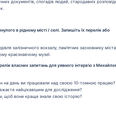
чних документів, спогадів людей, стародавніх розповід
к.
улого в рідному місті / селі. Запишіть їх перелік або
удівля залізничного вокзалу, пам’ятник засновнику міста
шому краєзнавчому музеї.
перелік власних запитань для уявного інтерв’ю з Михайло
ин на день ви працювали над своєю 10-томною працею?
важаєте найцікавішим для дослідження?
м, щоб вони краще знали свою історію?