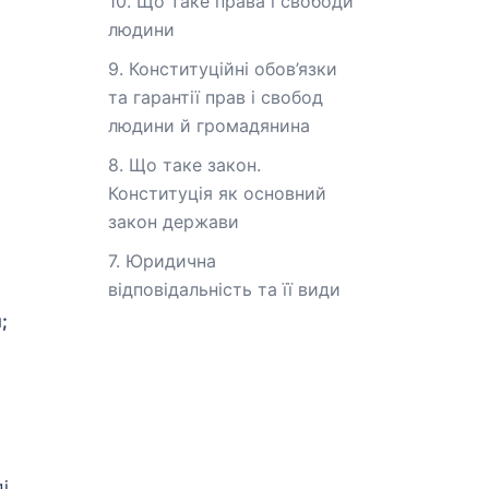
10. Що таке права і свободи
людини
9. Конституційні обов’язки
та гарантії прав і свобод
людини й громадянина
8. Що таке закон.
Конституція як основний
закон держави
7. Юридична
відповідальність та її види
;
і