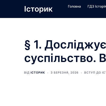
Перейти
Історик
Головна
ГДЗ Історі
до
вмісту
§ 1. Досліджує
суспільство. 
ВІД
ІСТОРИК
3 БЕРЕЗНЯ, 2026
ВСТУП ДО ІС