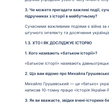
3. Чи можете пригадати важливі події, суча
підручниках з історії в майбутньому?
Сучасними важливими подіями є війна за н
штучного інтелекту та досягнення українців
1.3. ХТО І ЯК ДОСЛІДЖУЄ ІСТОРІЮ
1. Кого називають «батьком історії»?
«Батьком історії» називають давньогрецьк
2. Що вам відомо про Михайла Грушевськ
Михайло Грушевський — це «батько» україн
написав 10-томну працю «Історія України-
3. Як ви вважаєте, звідки вчені-історики 