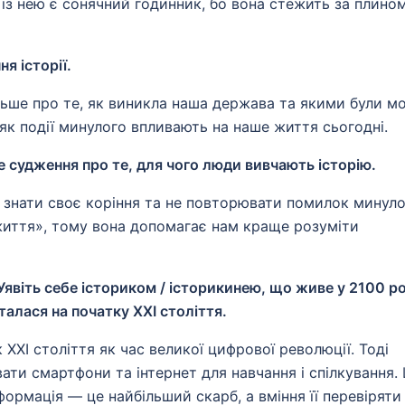
 із нею є сонячний годинник, бо вона стежить за плино
ня історії.
ільше про те, як виникла наша держава та якими були мо
як події минулого впливають на наше життя сьогодні.
 судження про те, для чого люди вивчають історію.
 знати своє коріння та не повторювати помилок минуло
життя», тому вона допомагає нам краще розуміти
Уявіть себе істориком / історикинею, що живе у 2100 ро
алася на початку ХХІ століття.
 XXI століття як час великої цифрової революції. Тоді
и смартфони та інтернет для навчання і спілкування.
формація — це найбільший скарб, а вміння її перевіряти