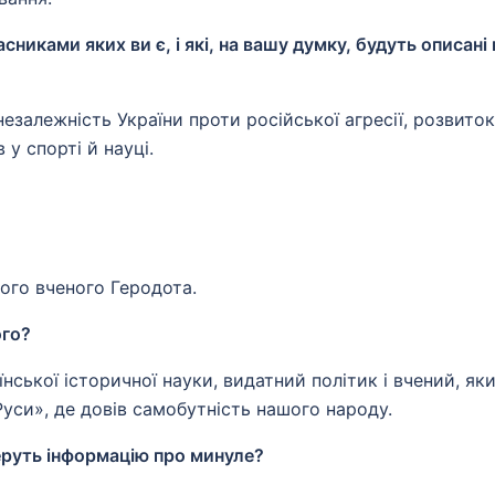
сниками яких ви є, і які, на вашу думку, будуть описані 
езалежність України проти російської агресії, розвиток
 у спорті й науці.
ого вченого Геродота.
ого?
ської історичної науки, видатний політик і вчений, як
Руси», де довів самобутність нашого народу.
беруть інформацію про минуле?