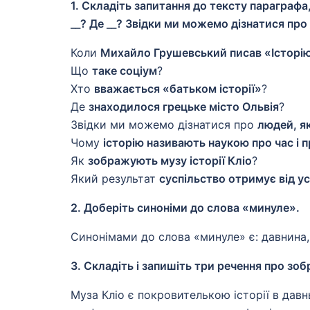
1. Складіть запитання до тексту параграф
__? Де __? Звідки ми можемо дізнатися про 
Коли
Михайло Грушевський писав «Історію
Що
таке соціум
?
Хто
вважається «батьком історії»
?
Де
знаходилося грецьке місто Ольвія
?
Звідки ми можемо дізнатися про
людей, я
Чому
історію називають наукою про час і п
Як
зображують музу історії Кліо
?
Який результат
суспільство отримує від у
2. Доберіть синоніми до слова «минуле».
Синонімами до слова «минуле» є: давнина,
3. Складіть і запишіть три речення про зоб
Муза Кліо є покровителькою історії в давнь