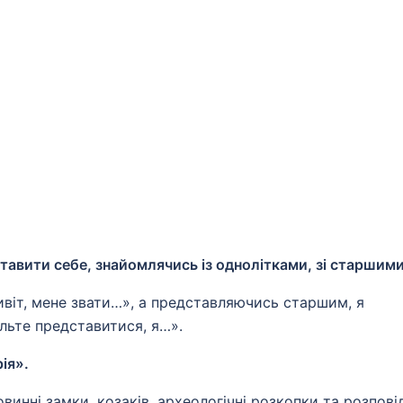
тавити себе, знайомлячись із однолітками, зі старшими
ивіт, мене звати…», а представляючись старшим, я
льте представитися, я…».
ія».
винні замки, козаків, археологічні розкопки та розповід