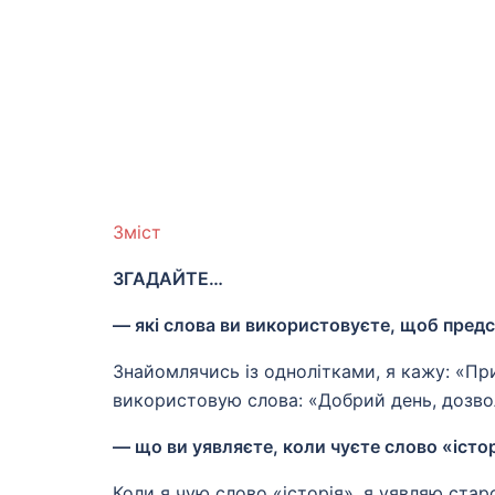
Зміст
ЗГАДАЙТЕ…
— які слова ви використовуєте, щоб предс
Знайомлячись із однолітками, я кажу: «Пр
використовую слова: «Добрий день, дозво
— що ви уявляєте, коли чуєте слово «істор
Коли я чую слово «історія», я уявляю старо