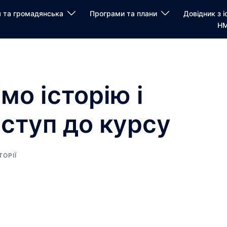
я та громадянська
Програми та плани
Довідник з і
НМ
мо історію і
Вступ до курсу
ТОРІЇ