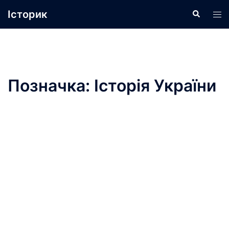
Перейти
Історик
Пошук
Пер
до
ме
вмісту
Позначка:
Історія України