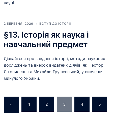
науці.
2 БЕРЕЗНЯ, 2026
ВСТУП ДО ІСТОРІЇ
§13. Історія як наука і
навчальний предмет
Дізнайтеся про завдання історії, методи наукових
досліджень та внесок видатних діячів, як Нестор
Літописець та Михайло Грушевський, у вивчення
минулого України.
Пагінація
<
1
2
3
4
5
записів