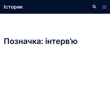
Перейти
Історик
Пошук
Пер
до
ме
вмісту
Позначка:
інтерв’ю