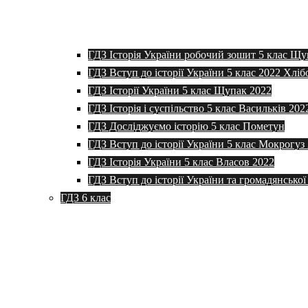
ГДЗ Історія України робочий зошит 5 клас Щу
ГДЗ Вступ до історії України 5 клас 2022 Хліб
ГДЗ Історії України 5 клас Щупак 2022
ГДЗ Історія і суспільство 5 клас Васильків 202
ГДЗ Досліджуємо історію 5 клас Пометун
ГДЗ Вступ до історії України 5 клас Мокрогуз
ГДЗ Історія України 5 клас Власов 2022
ГДЗ Вступ до історії України та громадянської
ГДЗ 6 клас