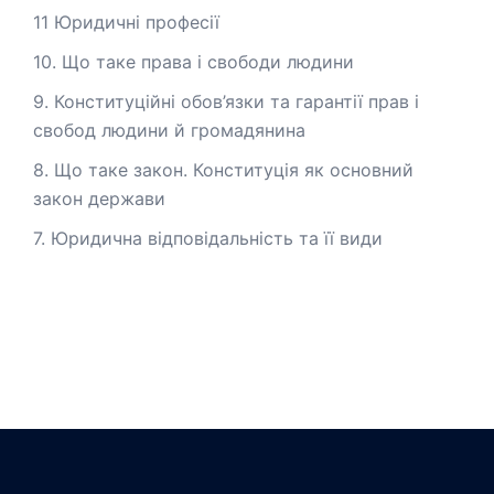
11 Юридичні професії
10. Що таке права і свободи людини
9. Конституційні обов’язки та гарантії прав і
свобод людини й громадянина
8. Що таке закон. Конституція як основний
закон держави
7. Юридична відповідальність та її види