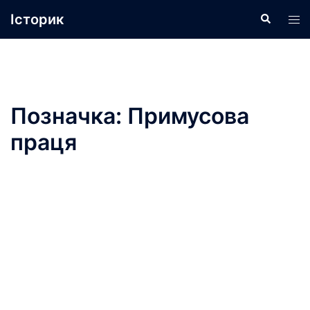
Перейти
Історик
Пошук
Пер
до
ме
вмісту
Позначка:
Примусова
праця