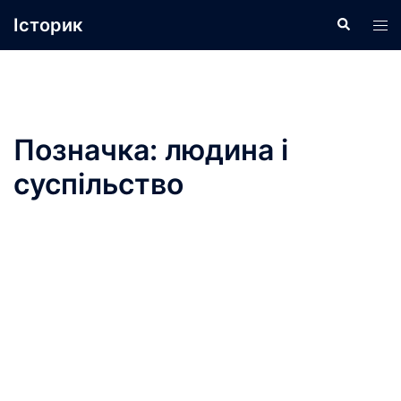
Перейти
Історик
Пошук
Пер
до
ме
вмісту
Позначка:
людина і
суспільство