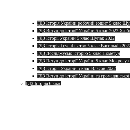
ГДЗ Історія України робочий зошит 5 клас Щу
ГДЗ Вступ до історії України 5 клас 2022 Хліб
ГДЗ Історії України 5 клас Щупак 2022
ГДЗ Історія і суспільство 5 клас Васильків 202
ГДЗ Досліджуємо історію 5 клас Пометун
ГДЗ Вступ до історії України 5 клас Мокрогуз
ГДЗ Історія України 5 клас Власов 2022
ГДЗ Вступ до історії України та громадянської
ГДЗ Історія 6 клас