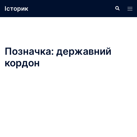
Перейти
Історик
Пошук
Пер
до
ме
вмісту
Позначка:
державний
кордон