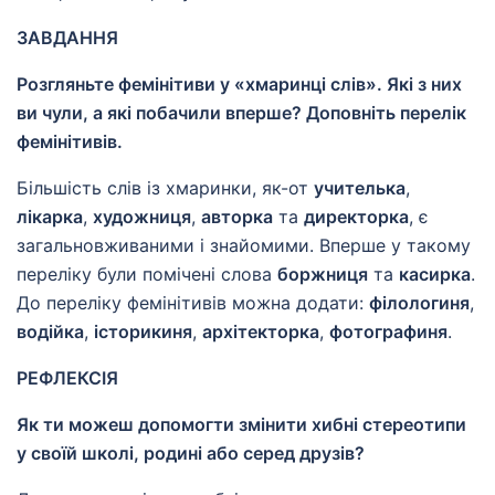
ЗАВДАННЯ
Розгляньте фемінітиви у «хмаринці слів». Які з них
ви чули, а які побачили вперше? Доповніть перелік
фемінітивів.
Більшість слів із хмаринки, як-от
учителька
,
лікарка
,
художниця
,
авторка
та
директорка
, є
загальновживаними і знайомими. Вперше у такому
переліку були помічені слова
боржниця
та
касирка
.
До переліку фемінітивів можна додати:
філологиня
,
водійка
,
історикиня
,
архітекторка
,
фотографиня
.
РЕФЛЕКСІЯ
Як ти можеш допомогти змінити хибні стереотипи
у своїй школі, родині або серед друзів?