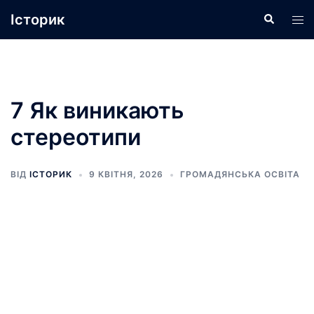
Перейти
Історик
Пошук
Пер
до
ме
вмісту
7 Як виникають
стереотипи
ВІД
ІСТОРИК
9 КВІТНЯ, 2026
ГРОМАДЯНСЬКА ОСВІТА