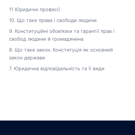
11 Юридичні професії
10. Що таке права і свободи людини
9. Конституційні обов’язки та гарантії прав і
свобод людини й громадянина
8. Що таке закон. Конституція як основний
закон держави
7. Юридична відповідальність та її види