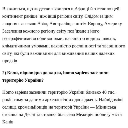
Вважається, що людство з’явилося в Африці й заселило цей
континент раніше, ніж інші регіони світу. Слідом за цим
людство заселяло Азію, Австралію, а потім Європу, Америку.
Заселення кожного регіону світу пов’язане з його
географічними особливостями, наявністю водних шляхів,
кліматичними умовами, наявністю рослинності та тваринного
світу, які були важливими для виживання наших далеких
предків.
2) Коли, відповідно до карти, homo sapiens заселили
територію України?
Homo sapiens заселили територію України близько 40 тис.
років тому за даними археологічних досліджень. Найвідоміші
селища кроманьйонців на території України — Мізинська
стоянка на Десні та стоянка біля села Межиріч поблизу міста
Канів.