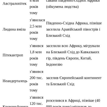
4 млн
савани південно-східної Африки
Австралопітек
років
(ойкумена людства)
тому
з’явилася
Південно-Східна Африка, пізніше
2,5 млн
Людина вміла
заселила Аравійський півострів і
років
Близький Схід
тому
з’явився
заселили всю Африку, мігрували
1,8 млн
на Близький Схід до Кавказьких
Пітекантроп
років
гір, південь Європи, Китай,
тому
Індонезію
з’явився
200 тис.
заселив Європейський континент
Неандерталець
років
та Близький Схід
тому
з’явився
розселився в Африці, пізніше (40
120 тис.
Кроманьйонець
000 років тому) мігрував до