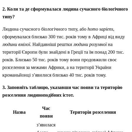
2. Коли та де сформувалася людина сучасного біологічного
типу?
Людина сучасного біологічного типу, або
homo sapiens
,
сформувалася близько 300 тис. років тому в Африці від виду
людини вмілої
. Найдавніші рештки
людини розумної
на
території Європи були знайдені в Греції та їм понад 200 тис.
років. Близько 50 тис. років тому вони продовжили своє
розселення за межами Африки, а на території України
кроманьйонці з’явилися близько 40 тис. років тому.
3. Заповніть таблицю, указавши час появи та територію
розселення людиноподібних істот.
Час
Назва
Територія розселення
появи
з’явилася