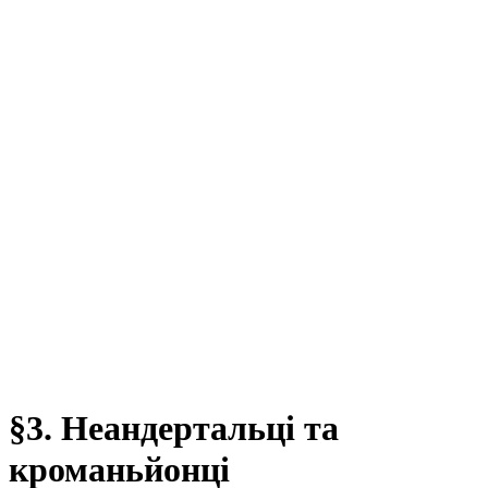
§3. Неандертальці та
кроманьйонці