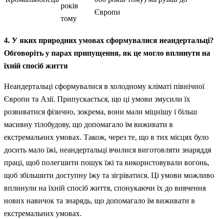
років
Європи
тому
4. У яких природних умовах сформувалися неандертальці?
Обговоріть у парах припущення, як це могло вплинути на
їхній спосіб життя
Неандертальці сформувалися в холодному кліматі північної
Європи та Азії. Припускається, що ці умови змусили їх
розвиватися фізично, зокрема, вони мали міцнішу і більш
масивну тілобудову, що допомагало їм виживати в
екстремальних умовах. Також, через те, що в тих місцях було
досить мало їжі, неандертальці вчилися виготовляти знаряддя
праці, щоб полегшити пошук їжі та використовували вогонь,
щоб збільшити доступну їжу та зігріватися. Ці умови можливо
вплинули на їхній спосіб життя, спонукаючи їх до вивчення
нових навичок та знарядь, що допомагало їм виживати в
екстремальних умовах.