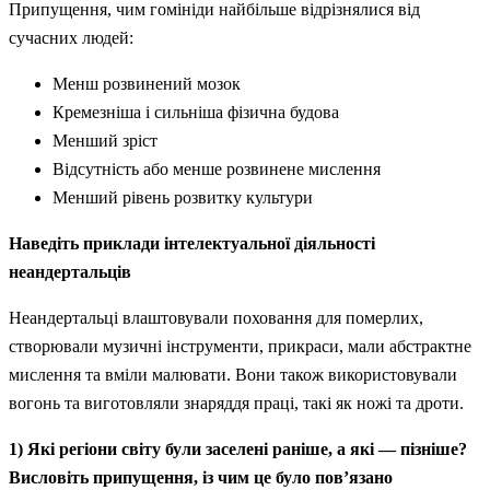
Припущення, чим гомініди найбільше відрізнялися від
сучасних людей:
Менш розвинений мозок
Кремезніша і сильніша фізична будова
Менший зріст
Відсутність або менше розвинене мислення
Менший рівень розвитку культури
Наведіть приклади інтелектуальної діяльності
неандертальців
Неандертальці влаштовували поховання для померлих,
створювали музичні інструменти, прикраси, мали абстрактне
мислення та вміли малювати. Вони також використовували
вогонь та виготовляли знаряддя праці, такі як ножі та дроти.
1) Які регіони світу були заселені раніше, а які — пізніше?
Висловіть припущення, із чим це було пов’язано