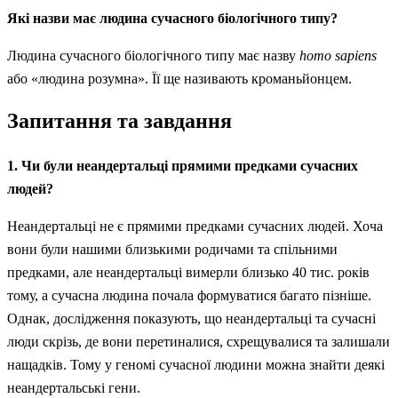
Які назви має людина сучасного біологічного типу?
Людина сучасного біологічного типу має назву
homo sapiens
або «людина розумна». Її ще називають кроманьйонцем.
Запитання та завдання
1. Чи були неандертальці прямими предками сучасних
людей?
Неандертальці не є прямими предками сучасних людей. Хоча
вони були нашими близькими родичами та спільними
предками, але неандертальці вимерли близько 40 тис. років
тому, а сучасна людина почала формуватися багато пізніше.
Однак, дослідження показують, що неандертальці та сучасні
люди скрізь, де вони перетиналися, схрещувалися та залишали
нащадків. Тому у геномі сучасної людини можна знайти деякі
неандертальські гени.