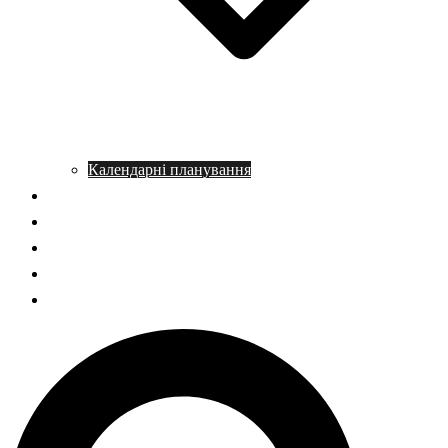
Календарні планування
Довідник з історії
Статті
Запитання – відповідь
НМТ історія України
ГДЗ Правознавство
Пошук