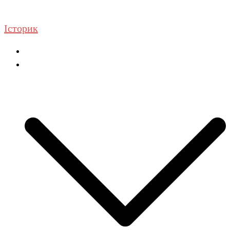
Перейти
до
Історик
вмісту
Головна
ГДЗ Історія та громадянська