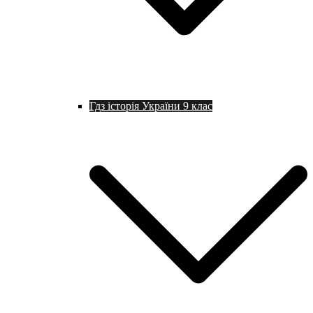
Гдз історія України 9 клас