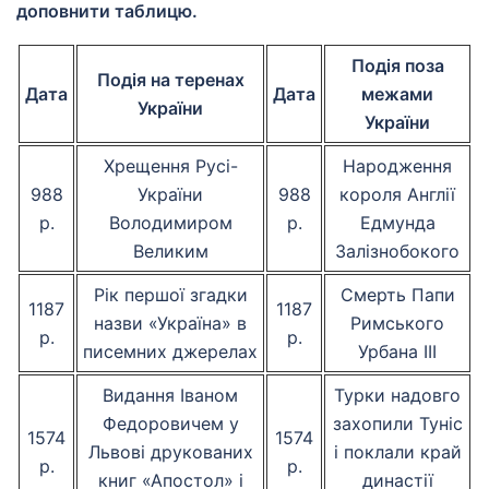
доповнити таблицю.
Подія поза
Подія на теренах
Дата
Дата
межами
України
України
Хрещення Русі-
Народження
988
України
988
короля Англії
р.
Володимиром
р.
Едмунда
Великим
Залізнобокого
Рік першої згадки
Смерть Папи
1187
1187
назви «Україна» в
Римського
р.
р.
писемних джерелах
Урбана III
Видання Іваном
Турки надовго
Федоровичем у
захопили Туніс
1574
1574
Львові друкованих
і поклали край
р.
р.
книг «Апостол» і
династії