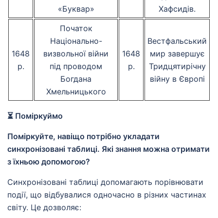
«Буквар»
Хафсидів.
Початок
Національно-
Вестфальський
1648
визвольної війни
1648
мир завершує
р.
під проводом
р.
Тридцятирічну
Богдана
війну в Європі
Хмельницького
⏳ Поміркуймо
Поміркуйте, навіщо потрібно укладати
синхронізовані таблиці. Які знання можна отримати
з їхньою допомогою?
Синхронізовані таблиці допомагають порівнювати
події, що відбувалися одночасно в різних частинах
світу. Це дозволяє: