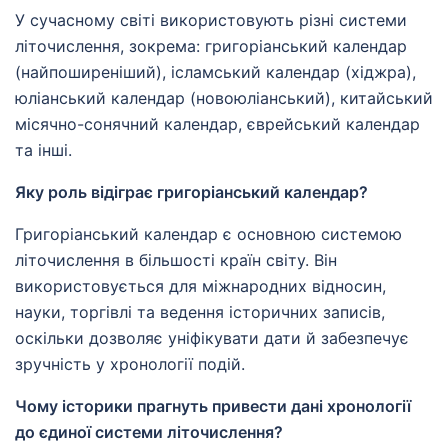
У сучасному світі використовують різні системи
літочислення, зокрема: григоріанський календар
(найпоширеніший), ісламський календар (хіджра),
юліанський календар (новоюліанський), китайський
місячно-сонячний календар, єврейський календар
та інші.
Яку роль відіграє григоріанський календар?
Григоріанський календар є основною системою
літочислення в більшості країн світу. Він
використовується для міжнародних відносин,
науки, торгівлі та ведення історичних записів,
оскільки дозволяє уніфікувати дати й забезпечує
зручність у хронології подій.
Чому історики прагнуть привести дані хронології
до єдиної системи літочислення?