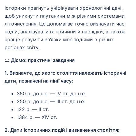
Історики прагнуть уніфікувати хронологічні дані,
щоб уникнути плутанини між різними системами
літочислення. Це допомагає точно визначати час
подій, аналізувати їх причини й наслідки, а також
краще розуміти зв’язки між подіями в різних
регіонах світу.
📜
Діємо: практичні завдання
1. Визначте, до якого століття належать історичні
дати, позначені на лінії часу:
350 р. до н.е. — IV ст. до н.е.
250 р. до н.е. — III ст. до н.е.
122 р. — II ст.
1384 р. — XIV ст.
2. Дати історичних подій і визначення століття: