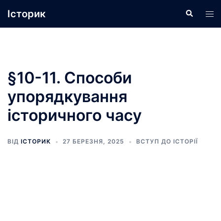
Перейти
Історик
Пошук
Пер
до
ме
вмісту
§10-11. Способи
упорядкування
історичного часу
ВІД
ІСТОРИК
27 БЕРЕЗНЯ, 2025
ВСТУП ДО ІСТОРІЇ