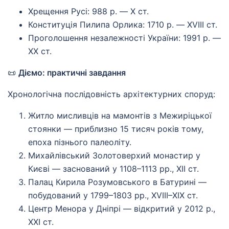
Хрещення Русі: 988 р. — X ст.
Конституція Пилипа Орлика: 1710 р. — XVIII ст.
Проголошення незалежності України: 1991 р. —
XX ст.
📜
Діємо: практичні завдання
Хронологічна послідовність архітектурних споруд:
Житло мисливців на мамонтів з Межиріцької
стоянки — приблизно 15 тисяч років тому,
епоха пізнього палеоліту.
Михайлівський Золотоверхий монастир у
Києві — заснований у 1108–1113 рр., XII ст.
Палац Кирила Розумовського в Батурині —
побудований у 1799–1803 рр., XVIII–XIX ст.
Центр Менора у Дніпрі — відкритий у 2012 р.,
XXI ст.