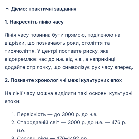
📜
Діємо: практичні завдання
1. Накресліть лінію часу
Лінія часу повинна бути прямою, поділеною на
відрізки, що позначають роки, століття та
тисячоліття. У центрі поставте риску, яка
відокремлює час до н.е. від н.е., а наприкінці
додайте стрілочку, що символізує рух часу вперед.
2. Позначте хронологічні межі культурних епох
На лінії часу можна виділити такі основні культурні
епохи:
Первісність — до 3000 р. до н.е.
Стародавній світ — 3000 р. до н.е. — 476 р.
н.е.
Середні віки — 476–1492 рр.