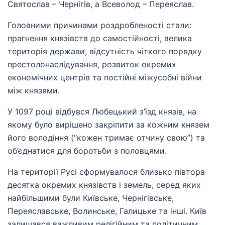
Святослав – Чернігів, а Всеволод – Переяслав.
Головними причинами роздробленості стали:
прагнення князівств до самостійності, велика
територія держави, відсутність чіткого порядку
престолонаслідування, розвиток окремих
економічних центрів та постійні міжусобні війни
між князями.
У 1097 році відбувся Любецький з’їзд князів, на
якому було вирішено закріпити за кожним князем
його володіння (“кожен тримає отчину свою”) та
об’єднатися для боротьби з половцями.
На території Русі сформувалося близько півтора
десятка окремих князівств і земель, серед яких
найбільшими були Київське, Чернігівське,
Переяславське, Волинське, Галицьке та інші. Київ
залишався важливим релігійним та політичним