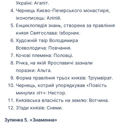
Україні: Агапіт.
Чернець Києво-Печерського монастиря,
іконописець: Аліпій.
Енциклопедія знань, створена за правління
князя Святослава: Ізборник.
Художній твір Володимира
Всеволодича: Повчання.
Кочові племена: Половці.
Річка, на якій Ярославичі зазнали
поразки: Альта.
Форма правління трьох князів: Тріумвірат.
Чернець, котрий упорядкував «Повість
минулих літ»: Нестор.
Князівська власність на землю: Вотчина.
З’їзди князів: Снеми.
Зупинка 5. «Знаменна»