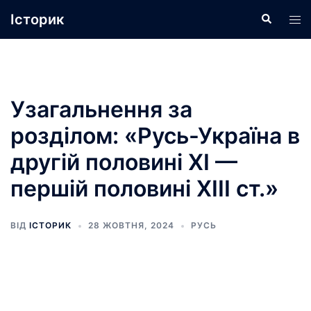
Перейти
Історик
Пошук
Пер
до
ме
вмісту
Узагальнення за
розділом: «Русь-Україна в
другій половині ХІ —
першій половині ХІІІ ст.»
ВІД
ІСТОРИК
28 ЖОВТНЯ, 2024
РУСЬ