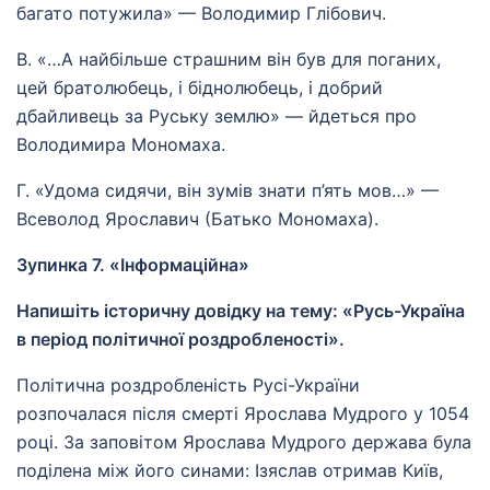
багато потужила» — Володимир Глібович.
В. «…А найбільше страшним він був для поганих,
цей братолюбець, і біднолюбець, і добрий
дбайливець за Руську землю» — йдеться про
Володимира Мономаха.
Г. «Удома сидячи, він зумів знати п’ять мов…» —
Всеволод Ярославич (Батько Мономаха).
Зупинка 7. «Інформаційна»
Напишіть історичну довідку на тему: «Русь-Україна
в період політичної роздробленості».
Політична роздробленість Русі-України
розпочалася після смерті Ярослава Мудрого у 1054
році. За заповітом Ярослава Мудрого держава була
поділена між його синами: Ізяслав отримав Київ,