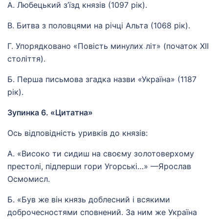
А. Любецький з’їзд князів (1097 рік).
В. Битва з половцями на річці Альта (1068 рік).
Г. Упорядковано «Повість минулих літ» (початок XII
століття).
Б. Перша письмова згадка назви «Україна» (1187
рік).
Зупинка 6. «Цитатна»
Ось відповідність уривків до князів:
А. «Високо ти сидиш на своєму золотоверхому
престолі, підперши гори Угорські…» —Ярослав
Осмомисл.
Б. «Був же він князь доблесний і всякими
доброчесностями сповнений. За ним же Україна