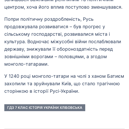
центром, хоча його вплив поступово зменшувався.
Попри політичну роздробленість, Русь
продовжувала розвиватися – був прогрес у
сільському господарстві, розвивалися міста і
культура. Водночас міжусобні війни послаблювали
державу, знижували її обороноздатність перед
зовнішніми ворогами – половцями, а згодом
монголо-татарами.
У 1240 році монголо-татари на чолі з ханом Батиєм
захопили та зруйнували Київ, що стало трагічною
сторінкою в історії Русі-України.
ГДЗ 7 КЛАС ІСТОРІЯ УКРАЇНИ ХЛІБОВСЬКА