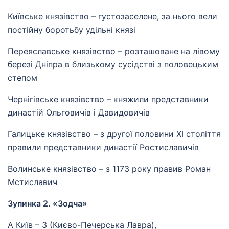
Київське князівство – густозаселене, за нього вели
постійну боротьбу удільні князі
Переяславське князівство – розташоване на лівому
березі Дніпра в близькому сусідстві з половецьким
степом
Чернігівське князівство – княжили представники
династій Ольговичів і Давидовичів
Галицьке князівство – з другої половини XI століття
правили представники династії Ростиславичів
Волинське князівство – з 1173 року правив Роман
Мстиславич
Зупинка 2. «Зодча»
А Київ – 3 (Києво-Печерська Лавра),