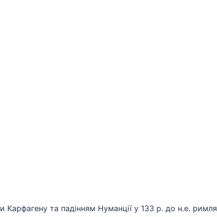
и Карфагену та падінням Нуманції у 133 р. до н.е. римл