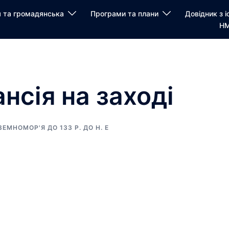
я та громадянська
Програми та плани
Довідник з і
НМ
нсія на заході
ЕМНОМОР'Я ДО 133 Р. ДО Н. Е