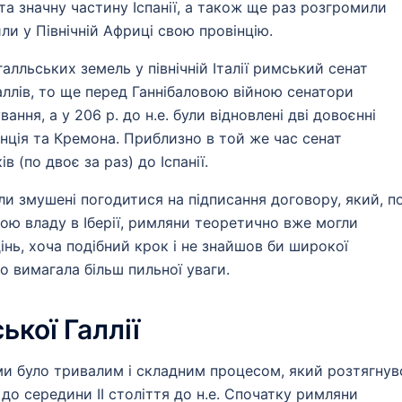
 та значну частину Іспанії, а також ще раз розгромили
ли у Північній Африці свою провінцію.
алльських земель у північній Італії римський сенат
аллів, то ще перед Ганнібаловою війною сенатори
ння, а у 206 р. до н.е. були відновлені дві довоєнні
енція та Кремона. Приблизно в той же час сенат
 (по двоє за раз) до Іспанії.
ли змушені погодитися на підписання договору, який, п
вою владу в Іберії, римляни теоретично вже могли
дінь, хоча подібний крок і не знайшов би широкої
во вимагала більш пильної уваги.
кої Галлії
ми було тривалим і складним процесом, який розтягнув
е. до середини II століття до н.е. Спочатку римляни