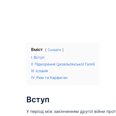
Вміст
Сховати
I
Вступ
II
Підкорення Цизальпінської Галлії
III
Іспанія
IV
Рим та Карфаген
Вступ
У період між закінченням другої війни прот