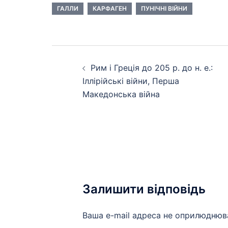
ГАЛЛИ
КАРФАГЕН
ПУНІЧНІ ВІЙНИ
Навігація
Рим і Греція до 205 р. до н. е.:
по
Іллірійські війни, Перша
запису
Македонська війна
Залишити відповідь
Ваша e-mail адреса не оприлюднюв