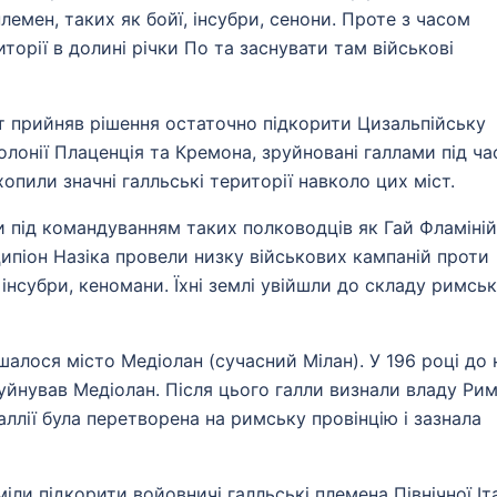
емен, таких як бойї, інсубри, cенони. Проте з часом
торії в долині річки По та заснувати там військові
ат прийняв рішення остаточно підкорити Цизальпійську
 колонії Плаценція та Кремона, зруйновані галлами під ча
опили значні галльські території навколо цих міст.
ни під командуванням таких полководців як Гай Фламіній
ипіон Назіка провели низку військових кампаній проти
 інсубри, кеномани. Їхні землі увійшли до складу римськ
лося місто Медіолан (сучасний Мілан). У 196 році до н
уйнував Медіолан. Після цього галли визнали владу Рим
ллії була перетворена на римську провінцію і зазнала
іли підкорити войовничі галльські племена Північної Іта