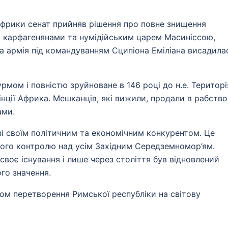
ї Африки сенат прийняв рішення про повне знищення
 карфагенянами та нумідійським царем Масиніссою,
ка армія під командуванням Сципіона Еміліана висадила
урмом і повністю зруйноване в 146 році до н.е. Територі
нції Африка. Мешканців, які вижили, продали в рабство
ами.
і своїм політичним та економічним конкурентом. Це
ого контролю над усім Західним Середземномор’ям.
воє існування і лише через століття був відновлений
го значення.
м перетворення Римської республіки на світову