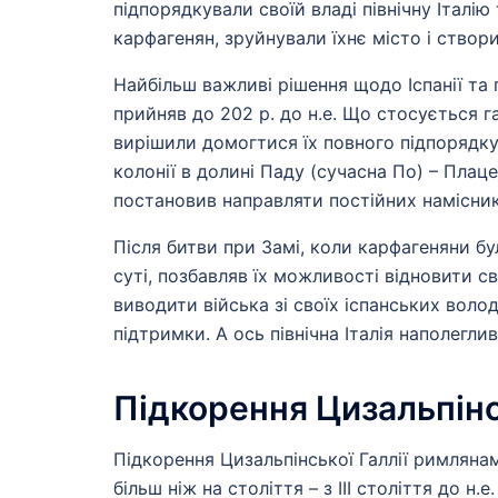
підпорядкували своїй владі північну Італію
карфагенян, зруйнували їхнє місто і створи
Найбільш важливі рішення щодо Іспанії та г
прийняв до 202 р. до н.е. Що стосується г
вирішили домогтися їх повного підпорядкува
колонії в долині Паду (сучасна По) – Плац
постановив направляти постійних намісників
Після битви при Замі, коли карфагеняни бу
суті, позбавляв їх можливості відновити с
виводити війська зі своїх іспанських воло
підтримки. А ось північна Італія наполегли
Підкорення Цизальпінсь
Підкорення Цизальпінської Галлії римляна
більш ніж на століття – з III століття до н.