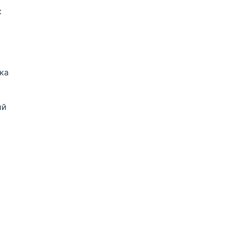
ж
ка
ий