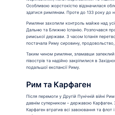
Особливою жорстокістю відзначилася облог
здатися римлянам. Проте до 133 року до н.
Римляни захопили контроль майже над усією
Дальню та Ближню Іспанію. Розпочався проц
римської держави. З часом Іспанія перетв
постачала Риму сировину, продовольство, 
Таким чином римляни, зламавши запеклий 
півострів та надійно закріпилися в Західн
подальшої експансії Риму.
Рим та Карфаген
Після перемоги у Другій Пунічній війні Ри
давнім суперником – державою Карфаген. 
Карфаген втратив всі завоювання та флот 