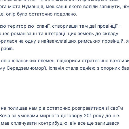
а міста Нуманція, мешканці якого воліли загинути, ні
е. опір було остаточно подолано.
 територією Іспанії, створивши там дві провінції –
ес романізації та інтеграції цих земель до складу
орилася на одну з найважливіших римських провінцій, я
рабів.
опір іспанських племен, підкорили стратегічно важлив
ому Середземномор’ї. Іспанія стала однією з опорних баз
м не полишав намірів остаточно розправитися зі своїм
Хоча за умовами мирного договору 201 року до н.е.
і мав сплачувати контрибуцію, він все ще залишався