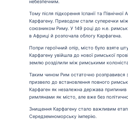
небезпечним.
Тому після підкорення Іспанії та Північно
Карфагену. Приводом стали суперечки між
союзником Риму. У 149 році до н.е. римсь
в Африці й розпочала облогу Карфагена.
Попри героїчний опір, місто було взяте шт
Карфагену увійшла до нової римської прові
землю розділили між римськими колоніст
Таким чином Рим остаточно розправився з
призвело до встановлення повного римськ
Карфаген як незалежна держава припинив с
римлянами як місто, але вже без політично
Знищення Карфагену стало важливим етапо
Середземноморську імперію.