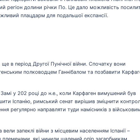
ий регіон долини річки По. Це дало можливість посили
ажливий плацдарм для подальшої експансії.
ще в період Другої Пунічної війни. Спочатку вони
генським полководцем Ганнібалом та позбавити Карфаг
 Замі у 202 році до н.е., коли Карфаген вимушений був
шити Іспанію, римський сенат вирішив зміцнити контро
ння регулярно направляти туди намісників з військови
а вели запеклі війни з місцевим населенням Іспанії –
и племенами, які чинили шалений опір загарбникам.