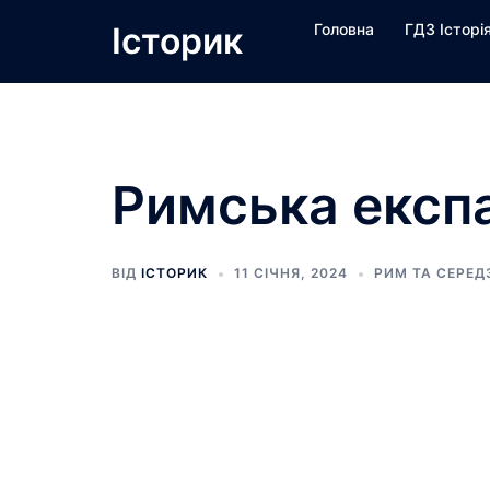
Перейти
Історик
Головна
ГДЗ Історі
до
вмісту
Римська експа
ВІД
ІСТОРИК
11 СІЧНЯ, 2024
РИМ ТА СЕРЕДЗ