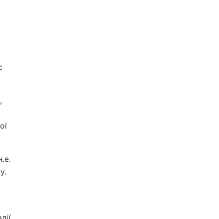
с
,
ої
.е.
у.
лії