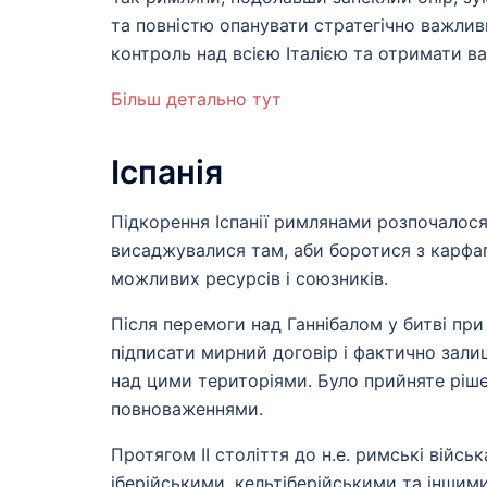
та повністю опанувати стратегічно важлив
контроль над всією Італією та отримати в
Більш детально тут
Іспанія
Підкорення Іспанії римлянами розпочалося 
висаджувалися там, аби боротися з карфа
можливих ресурсів і союзників.
Після перемоги над Ганнібалом у битві при
підписати мирний договір і фактично зали
над цими територіями. Було прийняте ріше
повноваженнями.
Протягом II століття до н.е. римські військ
іберійськими, кельтіберійськими та іншим