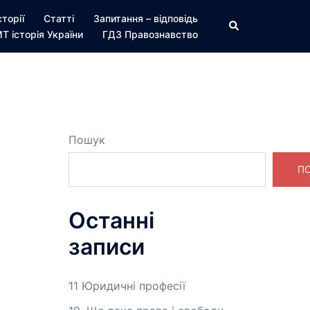
сторії
Статті
Запитання – відповідь
Пошук
Т історія України
ГДЗ Правознавство
Пошук
П
Останні
записи
11 Юридичні професії