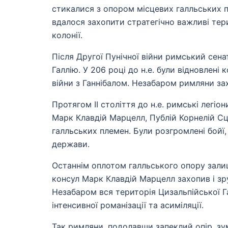
стикалися з опором місцевих галльських пл
вдалося захопити стратегічно важливі тери
колонії.
Після Другої Пунічної війни римський сен
Галлію. У 206 році до н.е. були відновлені
війни з Ганнібалом. Незабаром римляни зах
Протягом II століття до н.е. римські легіо
Марк Клавдій Марцелл, Публій Корнелій Сц
галльських племен. Були розгромлені бойї,
держави.
Останнім оплотом галльського опору залиша
консул Марк Клавдій Марцелл захопив і зр
Незабаром вся територія Цизальпійської Га
інтенсивної романізації та асиміляції.
Так римляни, подолавши запеклий опір, зум