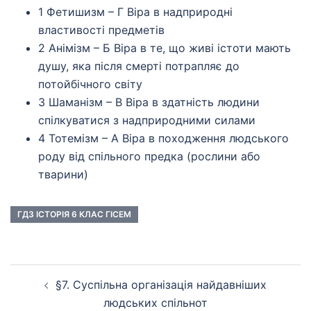
1 Фетишизм – Г Віра в надприродні
властивості предметів
2 Анімізм – Б Віра в те, що живі істоти мають
душу, яка після смерті потрапляє до
потойбічного світу
3 Шаманізм – В Віра в здатність людини
спілкуватися з надприродними силами
4 Тотемізм – А Віра в походження людського
роду від спільного предка (рослини або
тварини)
ГДЗ ІСТОРІЯ 6 КЛАС ГІСЕМ
Навігація
§7. Суспільна організація найдавніших
по
людських спільнот