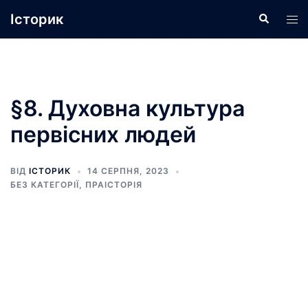
Перейти
Історик
Пошук
Пер
до
ме
вмісту
§8. Духовна культура
первісних людей
ВІД
ІСТОРИК
14 СЕРПНЯ, 2023
БЕЗ КАТЕГОРІЇ
,
ПРАІСТОРІЯ