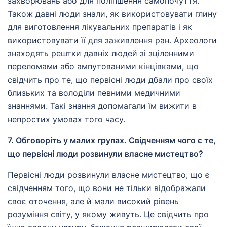
захворювань або для поліпшення самопочуття.
Також давні люди знали, як використовувати глину
для виготовлення лікувальних препаратів і як
використовувати її для заживлення ран. Археологи
знаходять рештки давніх людей зі зціленними
переломами або ампутованими кінцівками, що
свідчить про те, що первісні люди дбали про своїх
близьких та володіли певними медичними
знаннями. Такі знання допомагали їм вижити в
непростих умовах того часу.
7. Обговоріть у малих групах. Свідченням чого є те,
що первісні люди розвинули власне мистецтво?
Первісні люди розвинули власне мистецтво, що є
свідченням того, що вони не тільки відображали
своє оточення, але й мали високий рівень
розуміння світу, у якому живуть. Це свідчить про