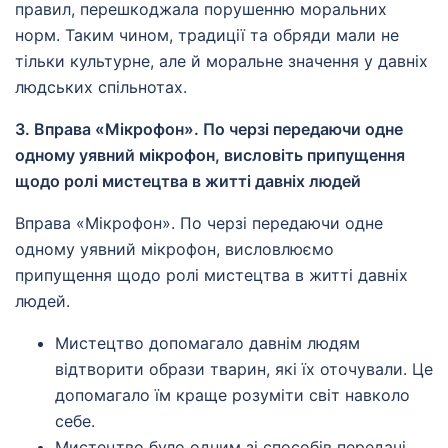
правил, перешкоджала порушенню моральних
норм. Таким чином, традиції та обряди мали не
тільки культурне, але й моральне значення у давніх
людських спільнотах.
3. Вправа «Мікрофон». По черзі передаючи одне
одному уявний мікрофон, висловіть припущення
щодо ролі мистецтва в житті давніх людей
Вправа «Мікрофон». По черзі передаючи одне
одному уявний мікрофон, висловлюємо
припущення щодо ролі мистецтва в житті давніх
людей.
Мистецтво допомагало давнім людям
відтворити образи тварин, які їх оточували. Це
допомагало їм краще розуміти світ навколо
себе.
Мистецтво було одним зі способів передачі