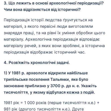
3. Що лежить в основі археологічної періодизації?
Чим вона відрізняється від історичної?
Періодизація історії людства ґрунтується на
матеріалі, з якого первісні люди виготовляли
знаряддя праці, та на рівні їх уміння обробки цього
матеріалу. Археологічна періодизація відповідає
матеріалу речей, з яких вони зроблені, а історична
періодизація відображає історичний час.
4. Розв’яжіть хронологічні задачі.
1) У 1981 р. археологи відкрили найбільше
трипільське поселення Тальянки, яке було
засноване приблизно у 3700 р. до н. е. Укажіть
тисячоліття, у якому відбулася кожна з подій.
1981 рік = 1 000 років (перше тисячоліття н.е.) +
981 рік (другого тисячоліття н.е.). Друге