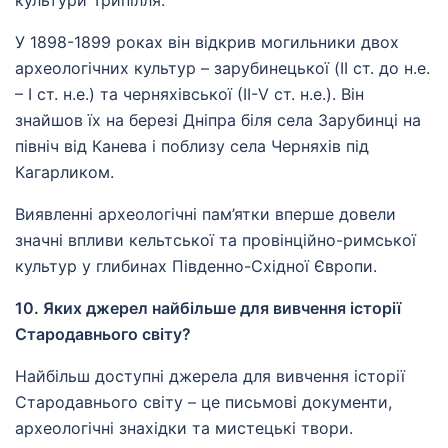
культури Трипілля.
У 1898-1899 роках він відкрив могильники двох
археологічних культур – зарубинецької (II ст. до н.е.
– І ст. н.е.) та черняхівської (ІІ-V ст. н.е.). Він
знайшов їх на березі Дніпра біля села Зарубинці на
північ від Канева і поблизу села Черняхів під
Кагарликом.
Виявленні археологічні пам’ятки вперше довели
значні впливи кельтської та провінційно-римської
культур у глибинах Південно-Східної Європи.
10. Яких джерел найбільше для вивчення історії
Стародавнього світу?
Найбільш доступні джерела для вивчення історії
Стародавнього світу – це письмові документи,
археологічні знахідки та мистецькі твори.