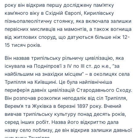
року він відкрив першу досліджену пам’ятку
кам’яного віку в Східній Європі, Кирилівську
пізньопалеолітичну стоянку, яка включала залишки
первісних мисливців на мамонтів, а також вогнища
від житлових споруд, що датуються більше ніж 12-
15 тисяч років.
Він назвав трипільську рільничу цивілізацію, яка
існувала на Подніпров’ї з IV по III ст. до н.е., “за
найбільшим на знахідки місцем” – в околицях села
Трипілля на Київщині. Це була найпівнічніша
периферія давніх цивілізацій Стародавнього Сходу.
Він розпочав розкопки неподалік від сіл Трипілля,
Верем’я та Жуківка в березні 1897 року. Вчений
вивчав трипільську культуру понад десять років,
серед інших робіт. Назва його відкриттю дала
назву село поблизу, де він відкрив залишки давньої