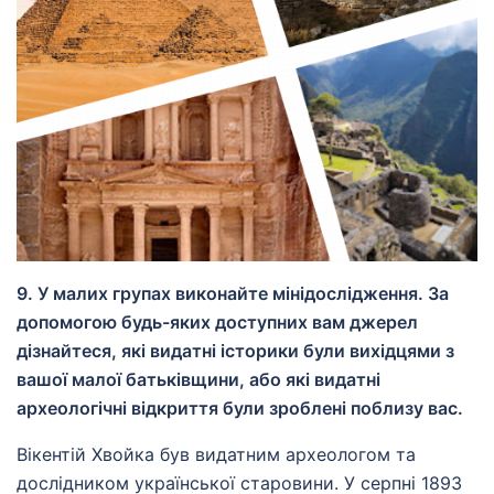
9. У малих групах виконайте мінідослідження. За
допомогою будь-яких доступних вам джерел
дізнайтеся, які видатні історики були вихідцями з
вашої малої батьківщини, або які видатні
археологічні відкриття були зроблені поблизу вас.
Вікентій Хвойка був видатним археологом та
дослідником української старовини. У серпні 1893