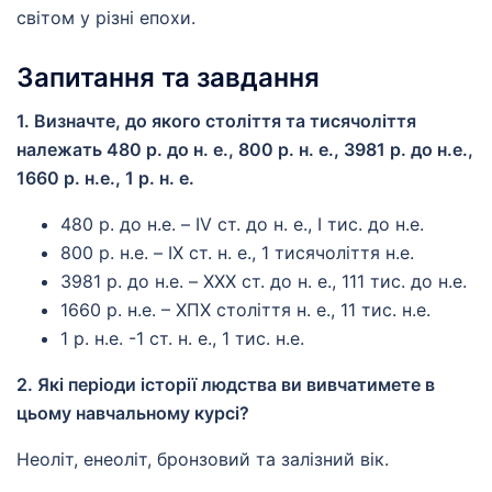
світом у різні епохи.
Запитання та завдання
1. Визначте, до якого століття та тисячоліття
належать 480 р. до н. е., 800 р. н. е., 3981 р. до н.е.,
1660 р. н.е., 1 р. н. е.
480 р. до н.е. – IV ст. до н. е., І тис. до н.е.
800 р. н.е. – IX ст. н. е., 1 тисячоліття н.е.
3981 р. до н.е. – XXX ст. до н. е., 111 тис. до н.е.
1660 р. н.е. – ХПХ століття н. е., 11 тис. н.е.
1 р. н.е. -1 ст. н. е., 1 тис. н.е.
2. Які періоди історії людства ви вивчатимете в
цьому навчальному курсі?
Неоліт, енеоліт, бронзовий та залізний вік.