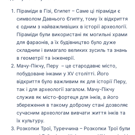
Піраміди в Гізі, Єгипет – Саме ці піраміди є
символом Давнього Єгипту, тому їх відкриття
є одним з найважливіших в історії археології.
Піраміди були використані як могильні храми
для фараонів, а їх будівництво було дуже
складним і вимагало великих зусиль та знань
в геометрії та інженерії.
Мачу-Пікчу, Перу – це стародавнє місто,
побудоване інками у XV столітті. Його
відкриття було важливим як для історії Перу,
так і для археології загалом. Мачу-Пікчу
служив як місто-фортеця для інків, а його
збереження в такому доброму стані дозволяє
сучасним археологам вивчати життя інків та
їх культуру.
Розкопки Трої, Туреччина – Розкопки Трої були