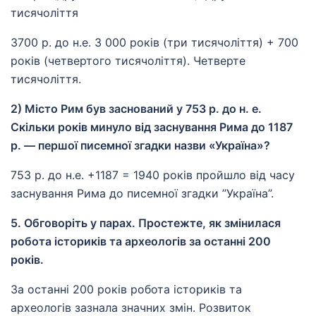
тисячоліття
3700 р. до н.е. З 000 років (три тисячоліття) + 700
років (четвертого тисячоліття). Четверте
тисячоліття.
2) Місто Рим був заснований у 753 р. до н. е.
Скільки років минуло від заснування Рима до 1187
р. — першої писемної згадки назви «Україна»?
753 р. до н.е. +1187 = 1940 років пройшло від часу
заснування Рима до писемної згадки ’’Україна”.
5. Обговоріть у парах. Простежте, як змінилася
робота істориків та археологів за останні 200
років.
За останні 200 років робота істориків та
археологів зазнала значних змін. Розвиток