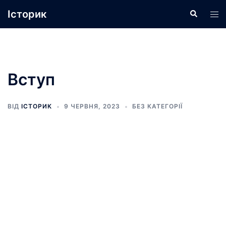
Перейти
Історик
Пошук
Пер
до
ме
вмісту
Вступ
ВІД
ІСТОРИК
9 ЧЕРВНЯ, 2023
БЕЗ КАТЕГОРІЇ