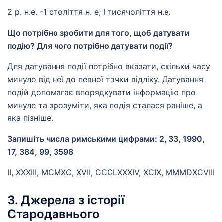
2 р. н.е. -1 століття н. е; І тисячоліття н.е.
Що потрібно зробити для того, щоб датувати
подію? Для чого потрібно датувати події?
Для датування події потрібно вказати, скільки часу
минуло від неї до певної точки відліку. Датування
подій допомагає впорядкувати інформацію про
минуле та зрозуміти, яка подія сталася раніше, а
яка пізніше.
Запишіть числа римськими цифрами: 2, 33, 1990,
17, 384, 99, 3598
II, XXXIII, MCMXC, XVII, CCCLXXXIV, XCIX, MMMDXCVIII
3. Джерела з історії
Стародавнього