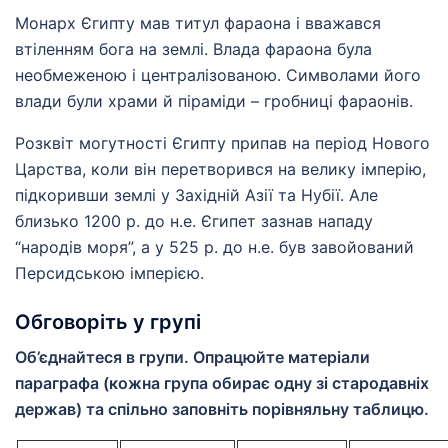
Монарх Єгипту мав титул фараона і вважався
втіленням бога на землі. Влада фараона була
необмеженою і централізованою. Символами його
влади були храми й піраміди – гробниці фараонів.
Розквіт могутності Єгипту припав на період Нового
Царства, коли він перетворився на велику імперію,
підкоривши землі у Західній Азії та Нубії. Але
близько 1200 р. до н.е. Єгипет зазнав нападу
“народів моря”, а у 525 р. до н.е. був завойований
Персидською імперією.
Обговоріть у групі
Об’єднайтеся в групи. Опрацюйте матеріали
параграфа (кожна група обирає одну зі стародавніх
держав) та спільно заповніть порівняльну таблицю.