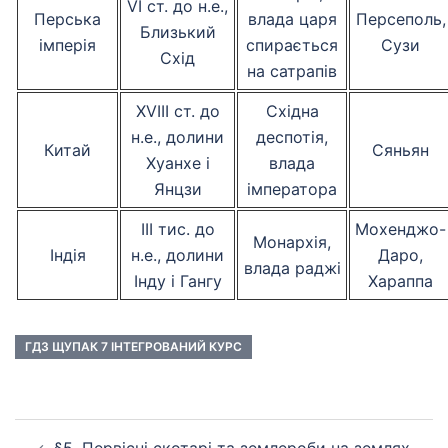
VI ст. до н.е.,
Перська
влада царя
Персеполь,
Близький
імперія
спирається
Сузи
Схід
на сатрапів
XVIII ст. до
Східна
н.е., долини
деспотія,
Китай
Сяньян
Хуанхе і
влада
Янцзи
імператора
ІІІ тис. до
Мохенджо-
Монархія,
Індія
н.е., долини
Даро,
влада раджі
Інду і Гангу
Хараппа
ГДЗ ЩУПАК 7 ІНТЕГРОВАНИЙ КУРС
Навігація
§5. Первісні скотарі та землероби на землях