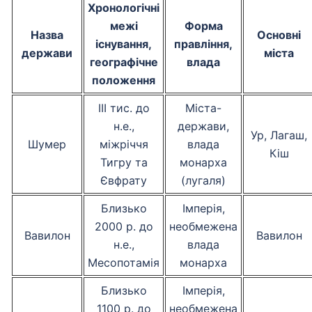
Хронологічні
межі
Форма
Назва
Основні
існування,
правління,
держави
міста
географічне
влада
положення
ІІІ тис. до
Міста-
н.е.,
держави,
Ур, Лагаш,
Шумер
міжріччя
влада
Кіш
Тигру та
монарха
Євфрату
(лугаля)
Близько
Імперія,
2000 р. до
необмежена
Вавилон
Вавилон
н.е.,
влада
Месопотамія
монарха
Близько
Імперія,
1100 р. до
необмежена