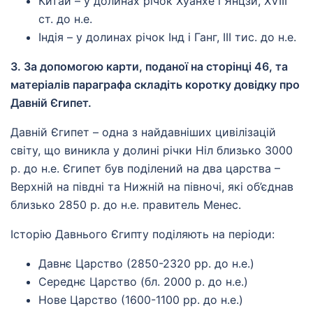
Китай – у долинах річок Хуанхе і Янцзи, XVIII
ст. до н.е.
Індія – у долинах річок Інд і Ганг, III тис. до н.е.
3. За допомогою карти, поданої на сторінці 46, та
матеріалів параграфа складіть коротку довідку про
Давній Єгипет.
Давній Єгипет – одна з найдавніших цивілізацій
світу, що виникла у долині річки Ніл близько 3000
р. до н.е. Єгипет був поділений на два царства –
Верхній на півдні та Нижній на півночі, які об’єднав
близько 2850 р. до н.е. правитель Менес.
Історію Давнього Єгипту поділяють на періоди:
Давнє Царство (2850-2320 рр. до н.е.)
Середнє Царство (бл. 2000 р. до н.е.)
Нове Царство (1600-1100 рр. до н.е.)