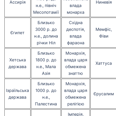
Ассирія
Ниневія
н.е., північ
влада
Месопотамії
монарха
Близько
Східна
3000 р. до
деспотія,
Мемфіс,
Єгипет
н.е., долина
влада
Фіви
річки Ніл
фараона
Близько
Монархія,
Хетська
1800 р. до
влада царя
Хаттуса
держава
н.е., Мала
обмежена
Азія
знаттю
Близько
Монархія,
Ізраїльська
1000 р. до
влада царя
Єрусалим
держава
н.е.,
обмежена
Палестина
релігією
Імперія,