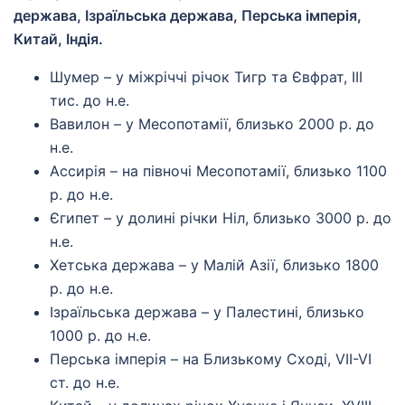
держава, Ізраїльська держава, Перська імперія,
Китай, Індія.
Шумер – у міжріччі річок Тигр та Євфрат, ІІІ
тис. до н.е.
Вавилон – у Месопотамії, близько 2000 р. до
н.е.
Ассирія – на півночі Месопотамії, близько 1100
р. до н.е.
Єгипет – у долині річки Ніл, близько 3000 р. до
н.е.
Хетська держава – у Малій Азії, близько 1800
р. до н.е.
Ізраїльська держава – у Палестині, близько
1000 р. до н.е.
Перська імперія – на Близькому Сході, VII-VI
ст. до н.е.