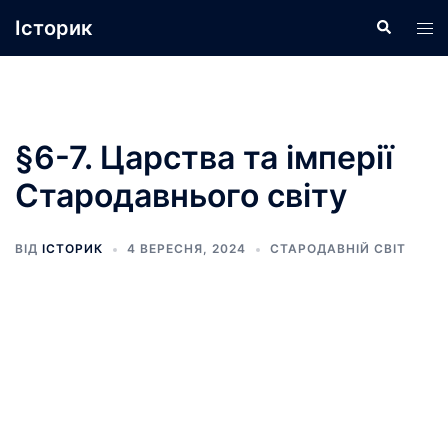
Перейти
Історик
Пошук
Пер
до
ме
вмісту
§6-7. Царства та імперії
Стародавнього світу
ВІД
ІСТОРИК
4 ВЕРЕСНЯ, 2024
СТАРОДАВНІЙ СВІТ