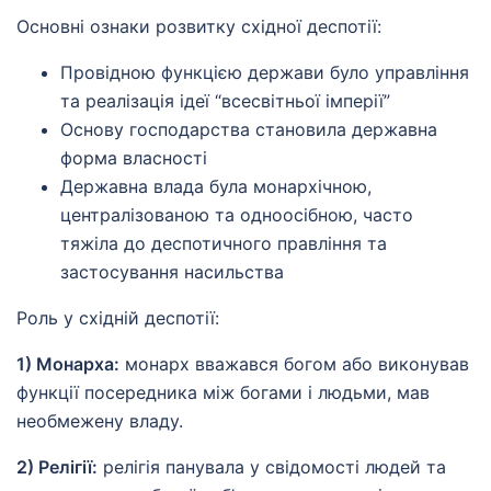
Основні ознаки розвитку східної деспотії:
Провідною функцією держави було управління
та реалізація ідеї “всесвітньої імперії”
Основу господарства становила державна
форма власності
Державна влада була монархічною,
централізованою та одноосібною, часто
тяжіла до деспотичного правління та
застосування насильства
Роль у східній деспотії:
1) Монарха:
монарх вважався богом або виконував
функції посередника між богами і людьми, мав
необмежену владу.
2) Релігії:
релігія панувала у свідомості людей та