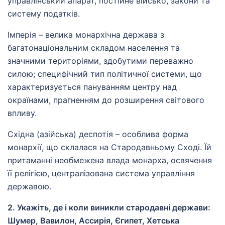
управлінський апарат, постійне військо, закони та
систему податків.
Імперія – велика монархічна держава з
багатонаціональним складом населення та
значними територіями, здобутими переважно
силою; специфічний тип політичної системи, що
характеризується пануванням центру над
окраїнами, прагненням до розширення світового
впливу.
Східна (азійська) деспотія – особлива форма
монархії, що склалася на Стародавньому Сході. Їй
притаманні необмежена влада монарха, освячення
її релігією, централізована система управління
державою.
2. Укажіть, де і коли виникли стародавні держави:
Шумер, Вавилон, Ассирія, Єгипет, Хетська