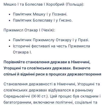
Мешко I та Болеслав I Хоробрий (Польща):
Пам’ятник Мешку I у Познані.
Пам’ятник Болеславу I у Гнєзно.
Пржемисл Отакар I (Чехія):
Пам’ятник Пржемислу Отакару I у Празі.
Історичні фестивалі на честь Пржемисла
Отакара I.
Порівняйте становлення держави в Німеччині,
Угорщині та слов’янських державах. Визначте
спільні й відмінні риси в процесах державотворення
Становлення державності в Німеччині, Угорщині та
слов’янських державах відбувалося в ранньому
Середньовіччі (IX-XI ст.). Цей процес був складним і
багатогранним, включаючи політичні, соціальні та