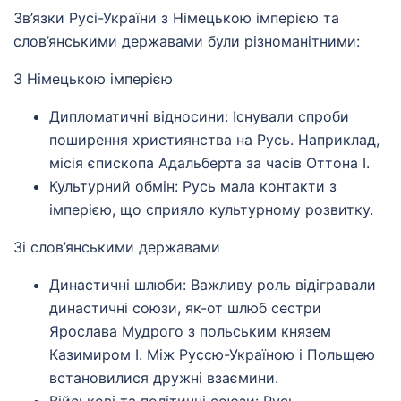
Зв’язки Русі-України з Німецькою імперією та
слов’янськими державами були різноманітними:
З Німецькою імперією
Дипломатичні відносини: Існували спроби
поширення християнства на Русь. Наприклад,
місія єпископа Адальберта за часів Оттона I.
Культурний обмін: Русь мала контакти з
імперією, що сприяло культурному розвитку.
Зі слов’янськими державами
Династичні шлюби: Важливу роль відігравали
династичні союзи, як-от шлюб сестри
Ярослава Мудрого з польським князем
Казимиром I. Між Руссю-Україною і Польщею
встановилися дружні взаємини.
Військові та політичні союзи: Русь