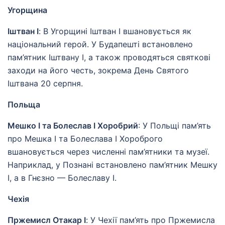
Угорщина
Іштван I
: В Угорщині Іштван I вшановується як
національний герой. У Будапешті встановлено
пам’ятник Іштвану I, а також проводяться святкові
заходи на його честь, зокрема День Святого
Іштвана 20 серпня.
Польща
Мешко I та Болеслав I Хоробрий
: У Польщі пам’ять
про Мешка I та Болеслава I Хороброго
вшановується через численні пам’ятники та музеї.
Наприклад, у Познані встановлено пам’ятник Мешку
I, а в Гнєзно — Болеславу I.
Чехія
Пржемисл Отакар I
: У Чехії пам’ять про Пржемисла