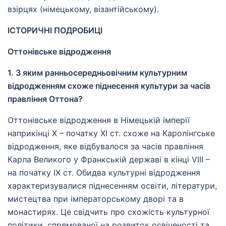
взірцях (німецькому, візантійському).
ІСТОРИЧНІ ПОДРОБИЦІ
Оттонівське відродження
1. З яким ранньосередньовічним культурним
відродженням схоже піднесення культури за часів
правління Оттона?
Оттонівське відродження в Німецькій імперії
наприкінці X – початку XI ст. схоже на Каролінгське
відродження, яке відбувалося за часів правління
Карла Великого у Франкській державі в кінці VIII –
на початку IX ст. Обидва культурні відродження
характеризувалися піднесенням освіти, літератури,
мистецтва при імператорському дворі та в
монастирях. Це свідчить про схожість культурної
політики, спрямованої на розвиток освіченості та