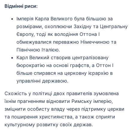
Відмінні риси:
Імперія Карла Великого була більшою за
розмірами, охоплюючи Західну та Центральну
Європу, тоді як володіння Оттона I
обмежувалися переважно Німеччиною та
Північною Італією.
Карл Великий створив централізовану
бюрократію на основі графств, а Оттон I
більше спирався на церковну ієрархію в
управлінні державою.
Схожість у політиці двох правителів зумовлена
їхнім прагненням відновити Римську імперію,
зміцнити особисту владу через підтримку церкви
та поширення християнства, а також сприяти
культурному розвитку своїх держав.