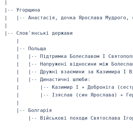
|

|-- Угорщина

|   |-- Анастасія, дочка Ярослава Мудрого, 
|

|-- Слов'янські держави

    |

    |-- Польща

    |   |-- Підтримка Болеславом І Святопол
    |   |-- Напружені відносини між Болесла
    |   |-- Дружні взаємини за Казимира І Ві
    |   |-- Династичні шлюби:

    |       |-- Казимир І + Доброніга (сест
    |       |-- Ізяслав (син Ярослава) + Ге
    |

    |-- Болгарія

        |-- Військові походи Святослава Ігор