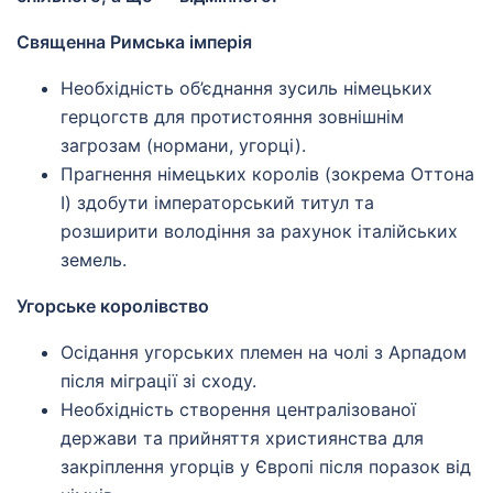
Священна Римська імперія
Необхідність об’єднання зусиль німецьких
герцогств для протистояння зовнішнім
загрозам (нормани, угорці).
Прагнення німецьких королів (зокрема Оттона
I) здобути імператорський титул та
розширити володіння за рахунок італійських
земель.
Угорське королівство
Осідання угорських племен на чолі з Арпадом
після міграції зі сходу.
Необхідність створення централізованої
держави та прийняття християнства для
закріплення угорців у Європі після поразок від