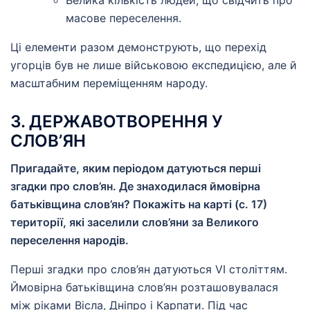
Велика кількість людей, що свідчить про
масове переселення.
Ці елементи разом демонструють, що перехід
угорців був не лише військовою експедицією, але й
масштабним переміщенням народу.
3. ДЕРЖАВОТВОРЕННЯ У
СЛОВ’ЯН
Пригадайте, яким періодом датуються перші
згадки про слов’ян. Де знаходилася ймовірна
батьківщина слов’ян? Покажіть на карті (с. 17)
території, які заселили слов’яни за Великого
переселення народів.
Перші згадки про слов’ян датуються VI століттям.
Ймовірна батьківщина слов’ян розташовувалася
між ріками Вісла, Дніпро і Карпати. Під час