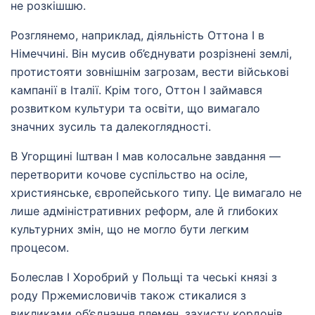
не розкішшю.
Розглянемо, наприклад, діяльність Оттона І в
Німеччині. Він мусив об’єднувати розрізнені землі,
протистояти зовнішнім загрозам, вести військові
кампанії в Італії. Крім того, Оттон І займався
розвитком культури та освіти, що вимагало
значних зусиль та далекоглядності.
В Угорщині Іштван І мав колосальне завдання —
перетворити кочове суспільство на осіле,
християнське, європейського типу. Це вимагало не
лише адміністративних реформ, але й глибоких
культурних змін, що не могло бути легким
процесом.
Болеслав І Хоробрий у Польщі та чеські князі з
роду Пржемисловичів також стикалися з
викликами об’єднання племен, захисту кордонів,