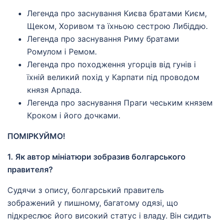
Легенда про заснування Києва братами Києм,
Щеком, Хоривом та їхньою сестрою Либіддю.
Легенда про заснування Риму братами
Ромулом і Ремом.
Легенда про походження угорців від гунів і
їхній великий похід у Карпати під проводом
князя Арпада.
Легенда про заснування Праги чеським князем
Кроком і його дочками.
ПОМІРКУЙМО!
1. Як автор мініатюри зобразив болгарського
правителя?
Судячи з опису, болгарський правитель
зображений у пишному, багатому одязі, що
підкреслює його високий статус і владу. Він сидить