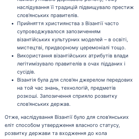
наслідування її традицій підвищувало престиж
слов’янських правителів.
Прийняття християнства з Візантії часто
супроводжувалося запозиченням
візантійських культурних моделей – в освіті,
мистецтві, придворному церемоніалі тощо.
Використання візантійських атрибутів влади
легітимізувало правителів в очах підданих і
сусідів.
Візантія була для слов’ян джерелом передових
на той час знань, технологій, предметів
розкоші. Запозичення сприяло розвитку
слов’янських держав.
Отже, наслідування Візантії було для слов’янських
еліт способом утвердження власного статусу,
розвитку держави та входження до кола