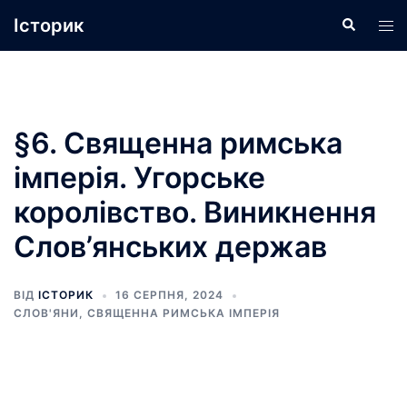
Перейти
Історик
Пошук
Пер
до
ме
вмісту
§6. Священна римська
імперія. Угорське
королівство. Виникнення
Слов’янських держав
ВІД
ІСТОРИК
16 СЕРПНЯ, 2024
СЛОВ'ЯНИ
,
СВЯЩЕННА РИМСЬКА ІМПЕРІЯ