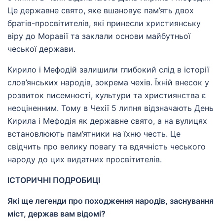
Це державне свято, яке вшановує пам’ять двох
братів-просвітителів, які принесли християнську
віру до Моравії та заклали основи майбутньої
чеської держави.
Кирило і Мефодій залишили глибокий слід в історії
слов’янських народів, зокрема чехів. Їхній внесок у
розвиток писемності, культури та християнства є
неоціненним. Тому в Чехії 5 липня відзначають День
Кирила і Мефодія як державне свято, а на вулицях
встановлюють пам’ятники на їхню честь. Це
свідчить про велику повагу та вдячність чеського
народу до цих видатних просвітителів.
ІСТОРИЧНІ ПОДРОБИЦІ
Які ще легенди про походження народів, заснування
міст, держав вам відомі?