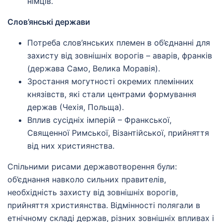
німців.
Слов’янські держави
Потреба слов’янських племен в об’єднанні для
захисту від зовнішніх ворогів – аварів, франків
(держава Само, Велика Моравія).
Зростання могутності окремих племінних
князівств, які стали центрами формування
держав (Чехія, Польща).
Вплив сусідніх імперій – Франкської,
Священної Римської, Візантійської, прийняття
від них християнства.
Спільними рисами державотворення були:
об’єднання навколо сильних правителів,
необхідність захисту від зовнішніх ворогів,
прийняття християнства. Відмінності полягали в
етнічному складі держав, різних зовнішніх впливах і