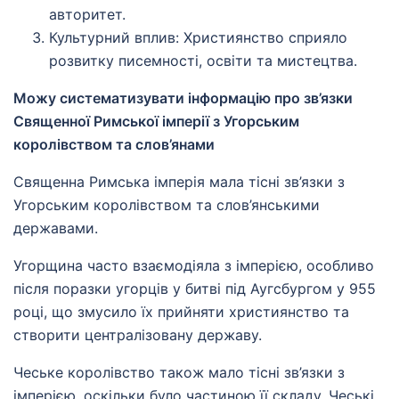
авторитет.
Культурний вплив: Християнство сприяло
розвитку писемності, освіти та мистецтва.
Можу систематизувати інформацію про зв’язки
Священної Римської імперії з Угорським
королівством та слов’янами
Священна Римська імперія мала тісні зв’язки з
Угорським королівством та слов’янськими
державами.
Угорщина часто взаємодіяла з імперією, особливо
після поразки угорців у битві під Аугсбургом у 955
році, що змусило їх прийняти християнство та
створити централізовану державу.
Чеське королівство також мало тісні зв’язки з
імперією, оскільки було частиною її складу. Чеські