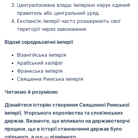
Централізована влада: Імперією керує єдиний
правитель або центральний уряд.
Експансія: Імперії часто розширюють свої
території через завоювання.
Відомі середньовічні імперії
Візантійська імперія
Арабський халіфат
Франкська імперія
Священна Римська імперія
Читаємо й розуміємо
Дізнайтеся історію створення Священної Римської
імперії, Угорського королівства та слов’янських
держав. Визначте, що впливало на державотворчі
процеси, що в історії становлення держав було
спільного, а що — відмінного.