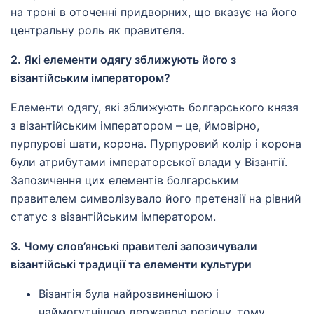
на троні в оточенні придворних, що вказує на його
центральну роль як правителя.
2. Які елементи одягу зближують його з
візантійським імператором?
Елементи одягу, які зближують болгарського князя
з візантійським імператором – це, ймовірно,
пурпурові шати, корона. Пурпуровий колір і корона
були атрибутами імператорської влади у Візантії.
Запозичення цих елементів болгарським
правителем символізувало його претензії на рівний
статус з візантійським імператором.
3. Чому слов’янські правителі запозичували
візантійські традиції та елементи культури
Візантія була найрозвиненішою і
наймогутнішою державою регіону, тому