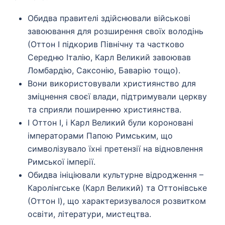
Обидва правителі здійснювали військові
завоювання для розширення своїх володінь
(Оттон I підкорив Північну та частково
Середню Італію, Карл Великий завоював
Ломбардію, Саксонію, Баварію тощо).
Вони використовували християнство для
зміцнення своєї влади, підтримували церкву
та сприяли поширенню християнства.
І Оттон I, і Карл Великий були короновані
імператорами Папою Римським, що
символізувало їхні претензії на відновлення
Римської імперії.
Обидва ініціювали культурне відродження –
Каролінгське (Карл Великий) та Оттонівське
(Оттон I), що характеризувалося розвитком
освіти, літератури, мистецтва.