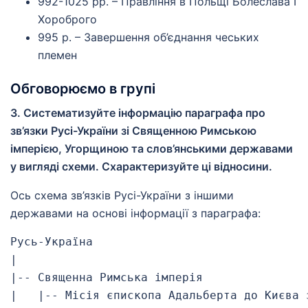
992-1025 рр. – Правління в Польщі Болеслава І
Хороброго
995 р. – Завершення об’єднання чеських
племен
Обговорюємо в групі
3. Систематизуйте інформацію параграфа про
зв’язки Русі-України зі Священною Римською
імперією, Угорщиною та слов’янськими державами
у вигляді схеми. Схарактеризуйте ці відносини.
Ось схема зв’язків Русі-України з іншими
державами на основі інформації з параграфа:
Русь-Україна

|

|-- Священна Римська імперія

|   |-- Місія єпископа Адальберта до Києва 