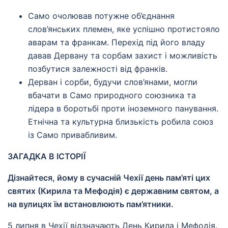
Само очолював потужне об’єднання
слов’янських племен, яке успішно протистояло
аварам та франкам. Перехід під його владу
давав Дервану та сорбам захист і можливість
позбутися залежності від франків.
Дерван і сорби, будучи слов’янами, могли
вбачати в Само природного союзника та
лідера в боротьбі проти іноземного панування.
Етнічна та культурна близькість робила союз
із Само привабливим.
ЗАГАДКА В ІСТОРІЇ
Дізнайтеся, йому в сучасній Чехії день пам’яті цих
святих (Кирила та Мефодія) є державним святом, а
на вулицях їм встановлюють пам’ятники.
5 липня в Чехії відзначають День Кирила і Мефодія.