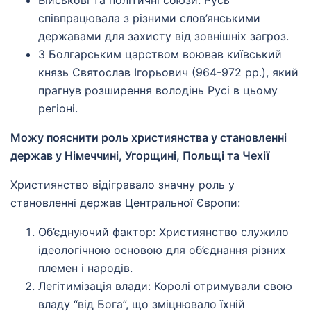
співпрацювала з різними слов’янськими
державами для захисту від зовнішніх загроз.
З Болгарським царством воював київський
князь Святослав Ігорьович (964-972 рр.), який
прагнув розширення володінь Русі в цьому
регіоні.
Можу пояснити роль християнства у становленні
держав у Німеччині, Угорщині, Польщі та Чехії
Християнство відігравало значну роль у
становленні держав Центральної Європи:
Об’єднуючий фактор: Християнство служило
ідеологічною основою для об’єднання різних
племен і народів.
Легітимізація влади: Королі отримували свою
владу “від Бога”, що зміцнювало їхній