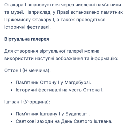
Отакара I вшановується через численні пам’ятники
та музеї. Наприклад, у Празі встановлено пам’ятник
Пржемислу Отакару I, а також проводяться
історичні фестивалі.
Віртуальна галерея
Для створення віртуальної галереї можна
використати наступні зображення та інформацію:
Оттон I (Німеччина):
Пам’ятник Оттону I у Магдебурзі.
Історичні фестивалі на честь Оттона I.
Іштван I (Угорщина):
Пам’ятник Іштвану I у Будапешті.
Святкові заходи на День Святого Іштвана.