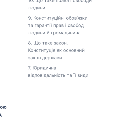
10. Що таке права і свободи
людини
9. Конституційні обов’язки
та гарантії прав і свобод
людини й громадянина
8. Що таке закон.
Конституція як основний
закон держави
7. Юридична
відповідальність та її види
гою
в,