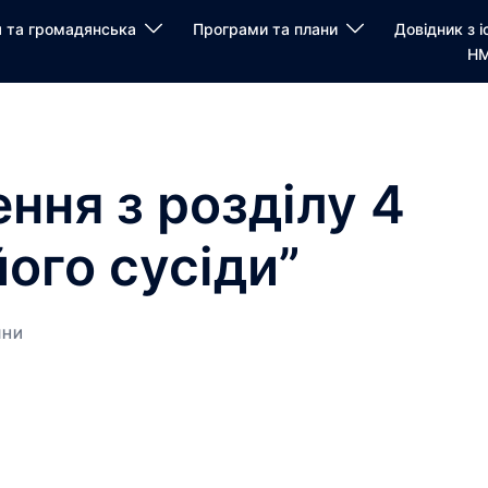
я та громадянська
Програми та плани
Довідник з і
НМ
ення з розділу 4
його сусіди”
ЯНИ