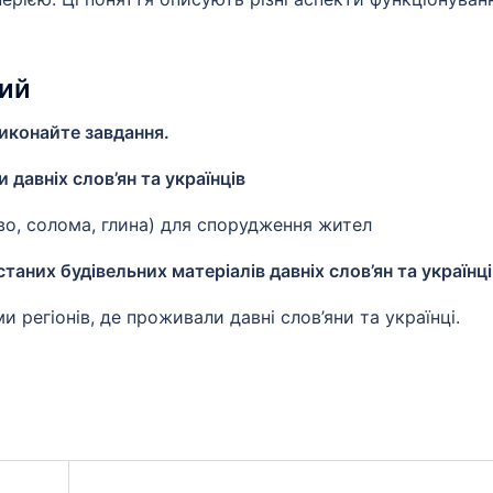
ний
виконайте завдання.
 давніх слов’ян та українців
во, солома, глина) для спорудження жител
аних будівельних матеріалів давніх слов’ян та українц
регіонів, де проживали давні слов’яни та українці.