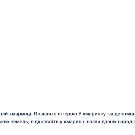
жній хмаринці. Позначте літерою У хмаринку, за допомо
ких земель; підкресліть у хмаринці назви давніх народі