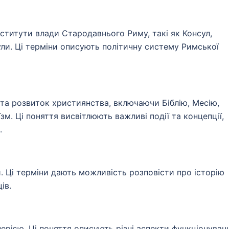
інститути влади Стародавнього Риму, такі як Консул,
сули. Ці терміни описують політичну систему Римської
та розвиток християнства, включаючи Біблію, Месію,
зм. Ці поняття висвітлюють важливі події та концепції,
.
и. Ці терміни дають можливість розповісти про історію
ів.
ерією. Ці поняття описують різні аспекти функціонуван