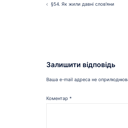
§54. Як жили давні слов’яни
по
запису
Залишити відповідь
Ваша e-mail адреса не оприлюднюв
Коментар
*