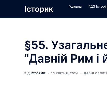
Перейти
Історик
Головна
ГДЗ Історі
до
вмісту
§55. Узагальн
”Давній Рим і 
ВІД
ІСТОРИК
13 КВІТНЯ, 2024
ДАВНІ СЛОВ'