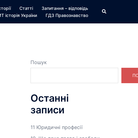
сторії
Статті
Запитання – відповідь
Пошук
Т історія України
ГДЗ Правознавство
Пошук
П
Останні
записи
11 Юридичні професії