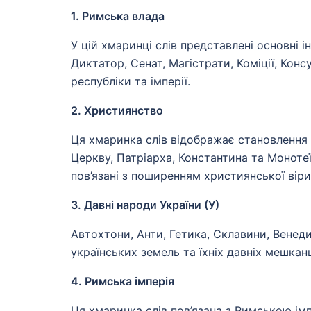
1. Римська влада
У цій хмаринці слів представлені основні 
Диктатор, Сенат, Магістрати, Коміції, Кон
республіки та імперії.
2. Християнство
Ця хмаринка слів відображає становлення 
Церкву, Патріарха, Константина та Монотеї
пов’язані з поширенням християнської віри
3. Давні народи України (У)
Автохтони, Анти, Гетика, Склавини, Венед
українських земель та їхніх давніх мешканц
4. Римська імперія
Ця хмаринка слів пов’язана з Римською імп