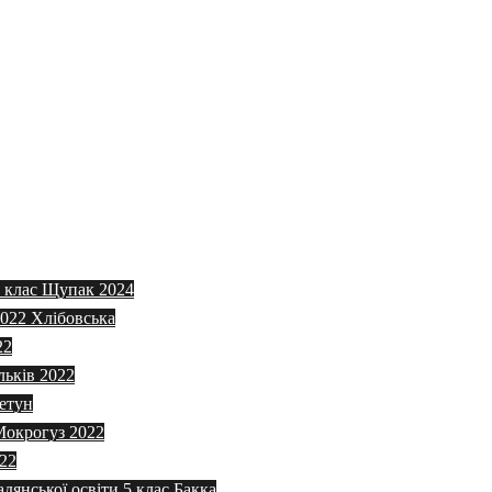
5 клас Щупак 2024
2022 Хлібовська
22
льків 2022
етун
 Мокрогуз 2022
022
адянської освіти 5 клас Бакка