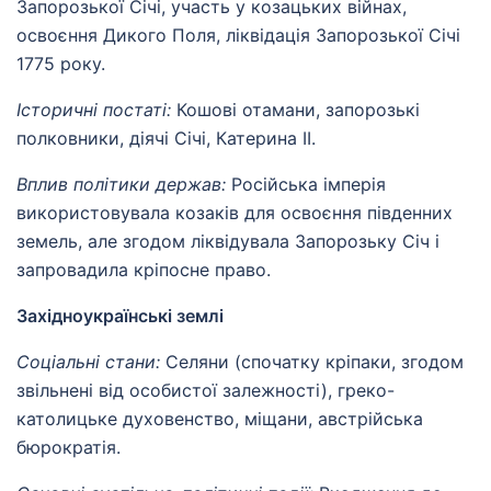
Запорозької Січі, участь у козацьких війнах,
освоєння Дикого Поля, ліквідація Запорозької Січі
1775 року.
Історичні постаті:
Кошові отамани, запорозькі
полковники, діячі Січі, Катерина II.
Вплив політики держав:
Російська імперія
використовувала козаків для освоєння південних
земель, але згодом ліквідувала Запорозьку Січ і
запровадила кріпосне право.
Західноукраїнські землі
Соціальні стани:
Селяни (спочатку кріпаки, згодом
звільнені від особистої залежності), греко-
католицьке духовенство, міщани, австрійська
бюрократія.