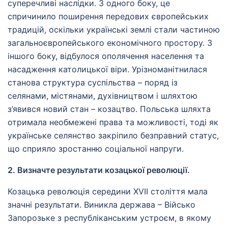
суперечливі наслідки. З одного боку, це
спричинило поширення передових європейських
традицій, оскільки українські землі стали частиною
загальноєвропейського економічного простору. З
іншого боку, відбулося ополячення населення та
насадження католицької віри. Урізноманітнилася
станова структура суспільства – поряд із
селянами, містянами, духівництвом і шляхтою
з’явився новий стан – козацтво. Польська шляхта
отримала необмежені права та можливості, тоді як
українське селянство закріпило безправний статус,
що сприяло зростанню соціальної напруги.
2. Визначте результати козацької революції.
Козацька революція середини XVII століття мала
значні результати. Виникла держава – Військо
Запорозьке з республіканським устроєм, в якому