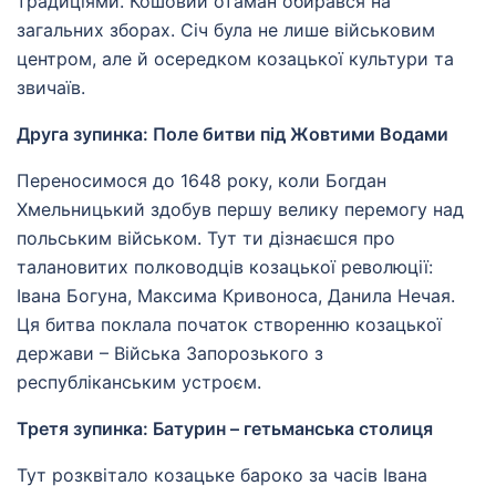
традиціями. Кошовий отаман обирався на
загальних зборах. Січ була не лише військовим
центром, але й осередком козацької культури та
звичаїв.
Друга зупинка: Поле битви під Жовтими Водами
Переносимося до 1648 року, коли Богдан
Хмельницький здобув першу велику перемогу над
польським військом. Тут ти дізнаєшся про
талановитих полководців козацької революції:
Івана Богуна, Максима Кривоноса, Данила Нечая.
Ця битва поклала початок створенню козацької
держави – Війська Запорозького з
республіканським устроєм.
Третя зупинка: Батурин – гетьманська столиця
Тут розквітало козацьке бароко за часів Івана