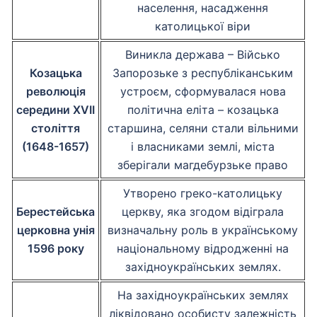
населення, насадження
католицької віри
Виникла держава – Військо
Козацька
Запорозьке з республіканським
революція
устроєм, сформувалася нова
середини XVII
політична еліта – козацька
століття
старшина, селяни стали вільними
(1648-1657)
і власниками землі, міста
зберігали магдебурзьке право
Утворено греко-католицьку
Берестейська
церкву, яка згодом відіграла
церковна унія
визначальну роль в українському
1596 року
національному відродженні на
західноукраїнських землях.
На західноукраїнських землях
ліквідовано особисту залежність