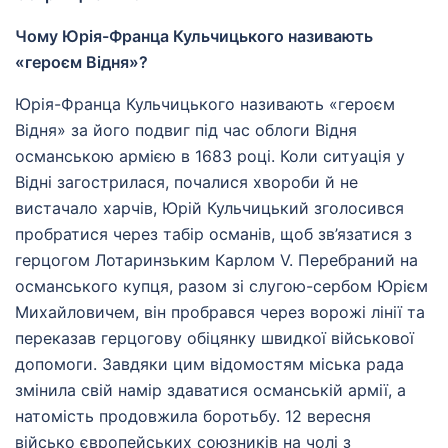
Чому Юрія-Франца Кульчицького називають
«героєм Відня»?
Юрія-Франца Кульчицького називають «героєм
Відня» за його подвиг під час облоги Відня
османською армією в 1683 році. Коли ситуація у
Відні загострилася, почалися хвороби й не
вистачало харчів, Юрій Кульчицький зголосився
пробратися через табір османів, щоб зв’язатися з
герцогом Лотаринзьким Карлом V. Перебраний на
османського купця, разом зі слугою-сербом Юрієм
Михайловичем, він пробрався через ворожі лінії та
переказав герцогову обіцянку швидкої військової
допомоги. Завдяки цим відомостям міська рада
змінила свій намір здаватися османській армії, а
натомість продовжила боротьбу. 12 вересня
військо європейських союзників на чолі з