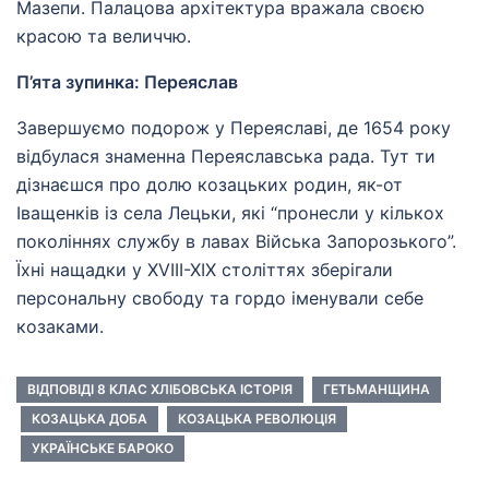
Мазепи. Палацова архітектура вражала своєю
красою та величчю.
П’ята зупинка: Переяслав
Завершуємо подорож у Переяславі, де 1654 року
відбулася знаменна Переяславська рада. Тут ти
дізнаєшся про долю козацьких родин, як-от
Іващенків із села Лецьки, які “пронесли у кількох
поколіннях службу в лавах Війська Запорозького”.
Їхні нащадки у XVIII-XIX століттях зберігали
персональну свободу та гордо іменували себе
козаками.
ВІДПОВІДІ 8 КЛАС ХЛІБОВСЬКА ІСТОРІЯ
ГЕТЬМАНЩИНА
КОЗАЦЬКА ДОБА
КОЗАЦЬКА РЕВОЛЮЦІЯ
УКРАЇНСЬКЕ БАРОКО