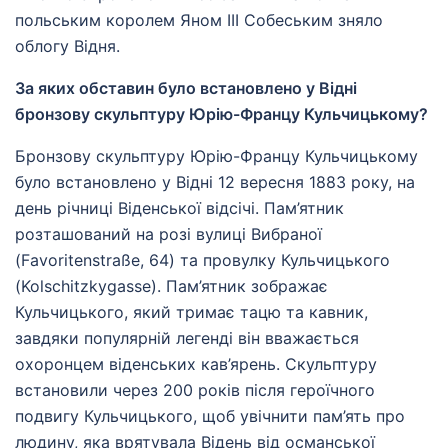
польським королем Яном III Собеським зняло
облогу Відня.
За яких обставин було встановлено у Відні
бронзову скульптуру Юрію-Францу Кульчицькому?
Бронзову скульптуру Юрію-Францу Кульчицькому
було встановлено у Відні 12 вересня 1883 року, на
день річниці Віденської відсічі. Пам’ятник
розташований на розі вулиці Вибраної
(Favoritenstraße, 64) та провулку Кульчицького
(Kolschitzkygasse). Пам’ятник зображає
Кульчицького, який тримає тацю та кавник,
завдяки популярній легенді він вважається
охоронцем віденських кав’ярень. Скульптуру
встановили через 200 років після героїчного
подвигу Кульчицького, щоб увічнити пам’ять про
людину, яка врятувала Відень від османської