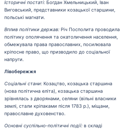
Історичні постаті:
Богдан Хмельницький, Іван
Виговський, представники козацької старшини,
польські магнати.
Вплив політики держав:
Річ Посполита проводила
політику ополячення та окатоличення населення,
обмежувала права православних, посилювала
кріпосне право, що призводило до соціальної
напруги.
Лівобережжя
Соціальні стани:
Козацтво, козацька старшина
(нова політична еліта), козацька старшина
зрівнялась з дворянами, селяни (вільні власники
землі, стали кріпаками після 1783 р.), міщани,
православне духовенство.
Основні суспільно-політичні події:
в складі