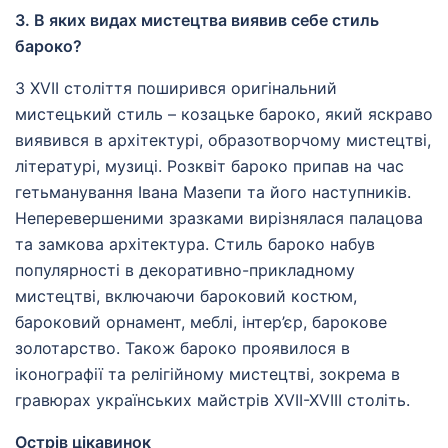
3. В яких видах мистецтва виявив себе стиль
бароко?
З XVII століття поширився оригінальний
мистецький стиль – козацьке бароко, який яскраво
виявився в архітектурі, образотворчому мистецтві,
літературі, музиці. Розквіт бароко припав на час
гетьманування Івана Мазепи та його наступників.
Неперевершеними зразками вирізнялася палацова
та замкова архітектура. Стиль бароко набув
популярності в декоративно-прикладному
мистецтві, включаючи бароковий костюм,
бароковий орнамент, меблі, інтер’єр, барокове
золотарство. Також бароко проявилося в
іконографії та релігійному мистецтві, зокрема в
гравюрах українських майстрів XVII-XVIII століть.
Острів цікавинок