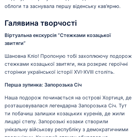
облоги та заснувала першу віденську кав’ярню.
Галявина творчості
Віртуальна екскурсія “Стежками козацької
звитяги”
Шановна Кліо! Пропоную тобі захоплюючу подорож
стежками козацької звитяги, яка розкриє героїчні
сторінки української історії XVI-XVIII століть.
Перша зупинка: Запорозька Січ
Наша подорож починається на острові Хортиця, де
розташовувалася легендарна Запорозька Січ. Тут
ти побачиш залишки козацьких куренів, де жили
лицарі степу. Запорозькі козаки створили
унікальну військову республіку з демократичними