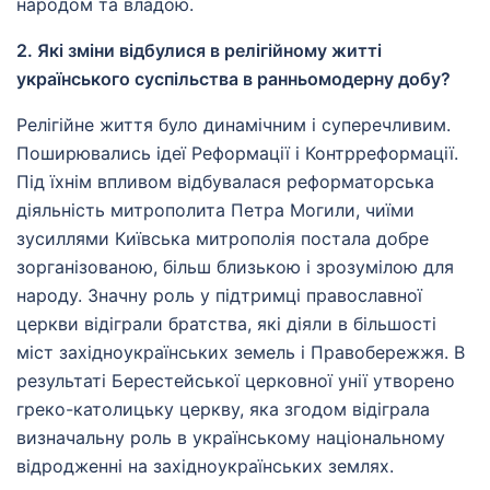
народом та владою.
2. Які зміни відбулися в релігійному житті
українського суспільства в ранньомодерну добу?
Релігійне життя було динамічним і суперечливим.
Поширювались ідеї Реформації і Контрреформації.
Під їхнім впливом відбувалася реформаторська
діяльність митрополита Петра Могили, чиїми
зусиллями Київська митрополія постала добре
зорганізованою, більш близькою і зрозумілою для
народу. Значну роль у підтримці православної
церкви відіграли братства, які діяли в більшості
міст західноукраїнських земель і Правобережжя. В
результаті Берестейської церковної унії утворено
греко-католицьку церкву, яка згодом відіграла
визначальну роль в українському національному
відродженні на західноукраїнських землях.