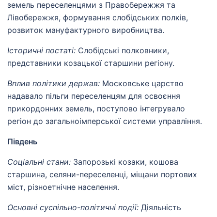
земель переселенцями з Правобережжя та
Лівобережжя, формування слобідських полків,
розвиток мануфактурного виробництва.
Історичні постаті:
Слобідські полковники,
представники козацької старшини регіону.
Вплив політики держав:
Московське царство
надавало пільги переселенцям для освоєння
прикордонних земель, поступово інтегрувало
регіон до загальноімперської системи управління.
Південь
Соціальні стани:
Запорозькі козаки, кошова
старшина, селяни-переселенці, міщани портових
міст, різноетнічне населення.
Основні суспільно-політичні події:
Діяльність