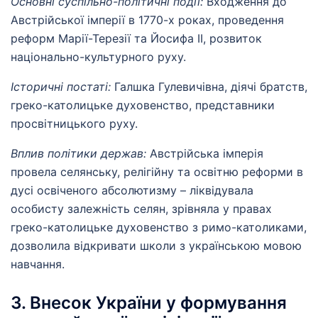
Основні суспільно-політичні події:
Входження до
Австрійської імперії в 1770-х роках, проведення
реформ Марії-Терезії та Йосифа ІІ, розвиток
національно-культурного руху.
Історичні постаті:
Галшка Гулевичівна, діячі братств,
греко-католицьке духовенство, представники
просвітницького руху.
Вплив політики держав:
Австрійська імперія
провела селянську, релігійну та освітню реформи в
дусі освіченого абсолютизму – ліквідувала
особисту залежність селян, зрівняла у правах
греко-католицьке духовенство з римо-католиками,
дозволила відкривати школи з українською мовою
навчання.
3. Внесок України у формування