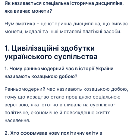
Як називається спеціальна історична дисципліна,
яка вивчає монети?
Нумізматика – це історична дисципліна, що вивчає
монети, медалі та інші металеві платіжні засоби.
1. Цивілізаційні здобутки
українського суспільства
1. Чому ранньомодерний час в історії України
називають козацькою добою?
Ранньомодерний час називають козацькою добою,
тому що козацтво стало провідною соціальною
верствою, яка істотно впливала на суспільно-
політичне, економічне й повсякденне життя
населення.
2. Хто сформував нову політичну еліту в