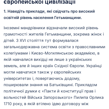
європейської цивілізації
1. Наведіть приклади, які свідчать про високий
освітній рівень населення Гетьманщини.
Іноземні мандрівники відзначали високий рівень
грамотності жителів Гетьманщини, зокрема жінок і
дітей. З XVI століття тут формувалася
загальнодержавна система освіти з православними
колегіумами і Києво-Могилянською академією, в
якій навчалися вихідці не лише з українських
земель, але й інших країн Східної Європи. Українці
могли навчатися також у європейських
університетах і, повертаючись додому,
поширювали знання на Батьківщині. Прикладом
політичної думки є «Пакти й конституції прав і
вольностей Війська Запорозького» Пилипа Орлика
1710 року, в якій втілено ідею договору між