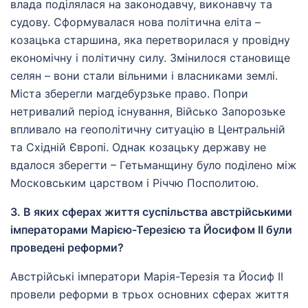
влада поділялася на законодавчу, виконавчу та
судову. Сформувалася нова політична еліта –
козацька старшина, яка перетворилася у провідну
економічну і політичну силу. Змінилося становище
селян – вони стали вільними і власниками землі.
Міста зберегли магдебурзьке право. Попри
нетривалий період існування, Військо Запорозьке
впливало на геополітичну ситуацію в Центральній
та Східній Європі. Однак козацьку державу не
вдалося зберегти – Гетьманщину було поділено між
Московським царством і Річчю Посполитою.
3. В яких сферах життя суспільства австрійськими
імператорами Марією-Терезією та Йосифом ІІ були
проведені реформи?
Австрійські імператори Марія-Терезія та Йосиф ІІ
провели реформи в трьох основних сферах життя