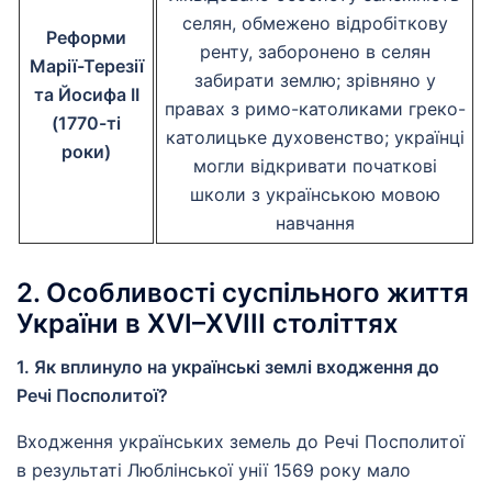
селян, обмежено відробіткову
Реформи
ренту, заборонено в селян
Марії-Терезії
забирати землю; зрівняно у
та Йосифа ІІ
правах з римо-католиками греко-
(1770-ті
католицьке духовенство; українці
роки)
могли відкривати початкові
школи з українською мовою
навчання
2. Особливості суспільного життя
України в XVI–XVIII століттях
1. Як вплинуло на українські землі входження до
Речі Посполитої?
Входження українських земель до Речі Посполитої
в результаті Люблінської унії 1569 року мало