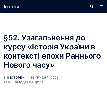
Перейти
Історик
Пошук
Пер
до
ме
вмісту
§52. Узагальнення до
курсу «Історія України в
контексті епохи Раннього
Нового часу»
ВІД
ІСТОРИК
24 ГРУДНЯ, 2025
РАННЬОМОДЕРНА ДОБА