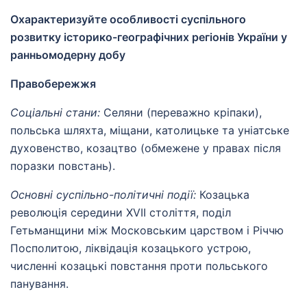
Охарактеризуйте особливості суспільного
розвитку історико-географічних регіонів України у
ранньомодерну добу
Правобережжя
Соціальні стани:
Селяни (переважно кріпаки),
польська шляхта, міщани, католицьке та уніатське
духовенство, козацтво (обмежене у правах після
поразки повстань).
Основні суспільно-політичні події:
Козацька
революція середини XVII століття, поділ
Гетьманщини між Московським царством і Річчю
Посполитою, ліквідація козацького устрою,
численні козацькі повстання проти польського
панування.