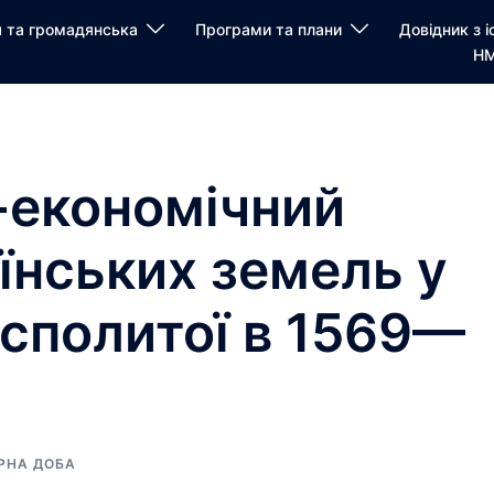
я та громадянська
Програми та плани
Довідник з і
НМ
-економічний
їнських земель у
осполитої в 1569—
РНА ДОБА