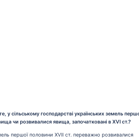
е, у сільському господарстві українських земель перш
вища чи розвивалися явища, започатковані в XVI ст.?
мель першої половини XVII ст. переважно розвивалися