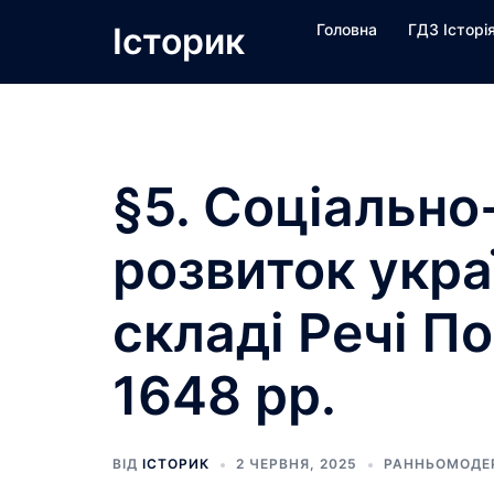
Перейти
Історик
Головна
ГДЗ Історі
до
вмісту
§5. Соціально
розвиток укра
складі Речі П
1648 рр.
ВІД
ІСТОРИК
2 ЧЕРВНЯ, 2025
РАННЬОМОДЕ