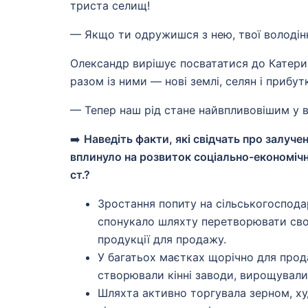
триста селищ!
— Якщо ти одружишся з нею, твої володінн
Олександр вирішує посвататися до Катерини
разом із ними — нові землі, селян і прибут
— Тепер наш рід стане найвпливовішим у в
➡️
Наведіть факти, які свідчать про залуч
вплинуло на розвиток соціально-економічн
ст.?
Зростання попиту на сільськогоспода
спонукало шляхту перетворювати свої
продукції для продажу.
У багатьох маєтках щорічно для прод
створювали кінні заводи, вирощували 
Шляхта активно торгувала зерном, х