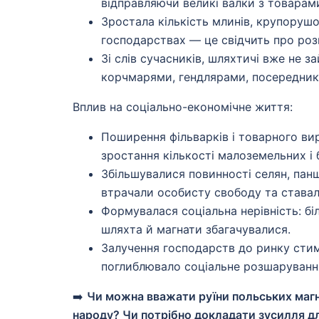
відправляючи великі валки з товарам
Зростала кількість млинів, крупорушо
господарствах — це свідчить про роз
Зі слів сучасників, шляхтичі вже не 
корчмарями, гендлярами, посередника
Вплив на соціально-економічне життя:
Поширення фільварків і товарного ви
зростання кількості малоземельних і 
Збільшувалися повинності селян, пан
втрачали особисту свободу та ставал
Формувалася соціальна нерівність: бі
шляхта й магнати збагачувалися.
Залучення господарств до ринку стим
поглиблювало соціальне розшарування
➡️
Чи можна вважати руїни польських маг
народу? Чи потрібно докладати зусилля д