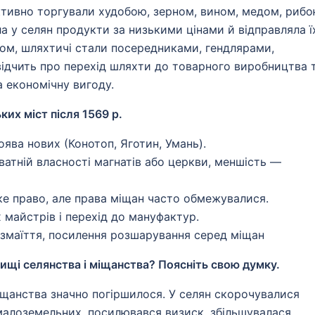
активно торгували худобою, зерном, вином, медом, риб
 у селян продукти за низькими цінами й відправляла ї
ном, шляхтичі стали посередниками, гендлярами,
свідчить про перехід шляхти до товарного виробництва 
а економічну вигоду.
их міст після 1569 р.
поява нових (Конотоп, Яготин, Умань).
ватній власності магнатів або церкви, меншість —
е право, але права міщан часто обмежувалися.
 майстрів і перехід до мануфактур.
озмаїття, посилення розшарування серед міщан
вищі селянства і міщанства? Поясніть свою думку.
міщанства значно погіршилося. У селян скорочувалися
і малоземельних, посилювався визиск, збільшувалася