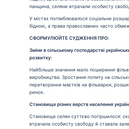
панщина, селяни втрачали особисту свобод
У містах поглиблювалося соціальне розшар
бідною, а права православних часто обме
СФОРМУЛЮЙТЕ СУДЖЕННЯ ПРО:
Зміни в сільському господарстві українсь
розвитку:
Найбільше значення мало поширення фільв
виробництва. Зростання попиту на сільсь
перетворення маєтків на фільварки, розши
ринок.
Становище різних верств населення україн
Становище селян суттєво погіршилося: ско
втрачала особисту свободу й ставала зале