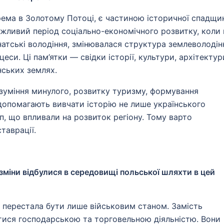
рема в Золотому Потоці, є частиною історичної спадщи
жливий період соціально-економічного розвитку, коли 
натські володіння, змінювалася структура землеволодін
еси. Ці пам’ятки — свідки історії, культури, архітектур
нських землях.
зуміння минулого, розвитку туризму, формування
и допомагають вивчати історію не лише українського
уп, що впливали на розвиток регіону. Тому варто
таврації.
 зміни відбулися в середовищі польської шляхти в цей
а перестала бути лише військовим станом. Замість
тися господарською та торговельною діяльністю. Вони