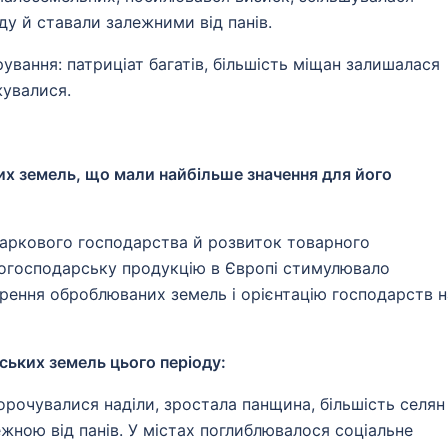
у й ставали залежними від панів.
ування: патриціат багатів, більшість міщан залишалася
жувалися.
ких земель, що мали найбільше значення для його
аркового господарства й розвиток товарного
когосподарську продукцію в Європі стимулювало
рення оброблюваних земель і орієнтацію господарств н
ських земель цього періоду:
рочувалися наділи, зростала панщина, більшість селян
жною від панів. У містах поглиблювалося соціальне