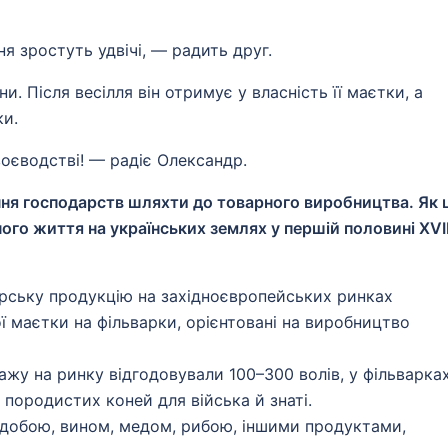
я зростуть удвічі, — радить друг.
. Після весілля він отримує у власність її маєтки, а
ки.
оєводстві! — радіє Олександр.
ення господарств шляхти до товарного виробництва. Як 
ого життя на українських землях у першій половині XVI
рську продукцію на західноєвропейських ринках
 маєтки на фільварки, орієнтовані на виробництво
ажу на ринку відгодовували 100–300 волів, у фільварка
породистих коней для війська й знаті.
удобою, вином, медом, рибою, іншими продуктами,