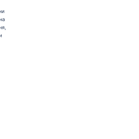
ни
на
ня,
и