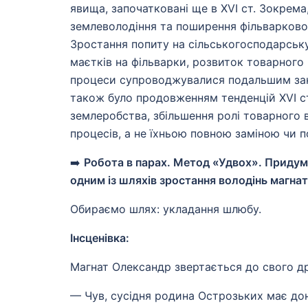
явища, започатковані ще в XVI ст. Зокрем
землеволодіння та поширення фільварково
Зростання попиту на сільськогосподарськ
маєтків на фільварки, розвиток товарного
процеси супроводжувалися подальшим закр
також було продовженням тенденцій XVI с
землеробства, збільшення ролі товарного
процесів, а не їхньою повною заміною чи
➡️
Робота в парах. Метод «Удвох». Придума
одним із шляхів зростання володінь магнат
Обираємо шлях: укладання шлюбу.
Інсценівка:
Магнат Олександр звертається до свого др
— Чув, сусідня родина Острозьких має донь