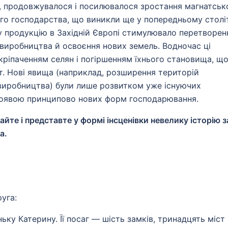
а, продовжувалося і посилювалося зростання магнатськ
го господарства, що виникли ще у попередньому століт
у продукцію в Західній Європі стимулювало перетворен
 виробництва й освоєння нових земель. Водночас ці
іпаченням селян і погіршенням їхнього становища, щ
т. Нові явища (наприклад, розширення територій
 виробництва) були лише розвитком уже існуючих
 появою принципово нових форм господарювання.
йте і представте у формі інсценівки невелику історію з
а.
уга:
ку Катерину. Її посаг — шість замків, тринадцять міст 