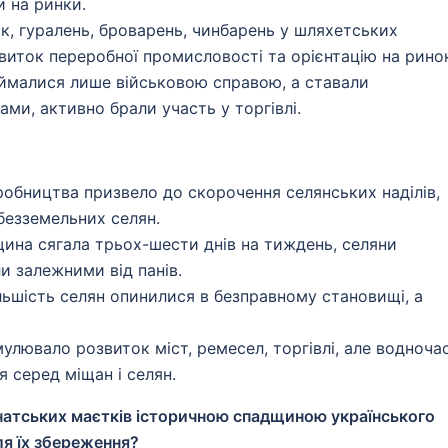
и на ринки.
к, гуралень, броварень, чинбарень у шляхетських
виток переробної промисловості та орієнтацію на рино
займалися лише військовою справою, а ставали
ми, активно брали участь у торгівлі.
робництва призвело до скорочення селянських наділів,
безземельних селян.
щина сягала трьох-шести днів на тиждень, селяни
и залежними від панів.
льшість селян опинилися в безправному становищі, а
улювало розвиток міст, ремесел, торгівлі, але водноча
 серед міщан і селян.
натських маєтків історичною спадщиною українського
ля їх збереження?