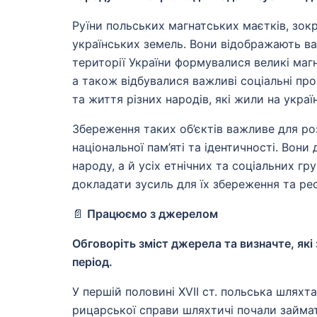
Руїни польських магнатських маєтків, зок
українських земель. Вони відображають ва
території України формувалися великі маг
а також відбувалися важливі соціальні проц
та життя різних народів, які жили на украї
Збереження таких об’єктів важливе для ро
національної пам’яті та ідентичності. Вон
народу, а й усіх етнічних та соціальних гр
докладати зусиль для їх збереження та рес
📄
Працюємо з джерелом
Обговоріть зміст джерела та визначте, які
період.
У першій половині XVII ст. польська шляхт
рицарської справи шляхтичі почали займа