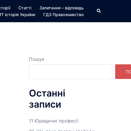
сторії
Статті
Запитання – відповідь
Пошук
Т історія України
ГДЗ Правознавство
Пошук
П
Останні
записи
11 Юридичні професії