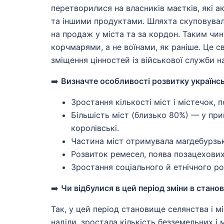
перетворилися на власників маєтків, які 
та іншими продуктами. Шляхта скуповувала
на продаж у міста та за кордон. Таким чи
корчмарями, а не воїнами, як раніше. Це 
зміщення цінностей із військової служби н
➡️
Визначте особливості розвитку українськ
Зростання кількості міст і містечок, 
Більшість міст (близько 80%) — у при
королівські.
Частина міст отримувала магдебурзьк
Розвиток ремесел, поява позацехових
Зростання соціального й етнічного р
➡️
Чи відбулися в цей період зміни в стано
Так, у цей період становище селянства і 
наділи, зростала кількість безземельних 