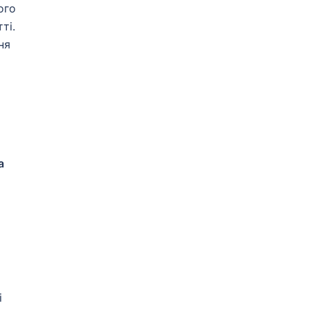
ого
ті.
ня
о
а
і