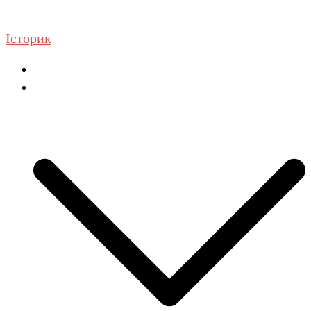
Перейти
до
Історик
вмісту
Головна
ГДЗ Історія