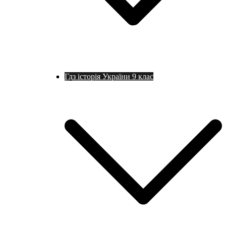
Гдз історія України 9 клас