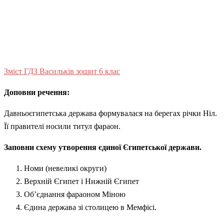
Зміст ГДЗ Васильків зошит 6 клас
Доповни речення:
Давньоєгипетська держава формувалася на берегах річки Ніл.
Її правителі носили титул фараон.
Заповни схему утворення єдиної Єгипетської держави.
Номи (невеликі округи)
Верхній Єгипет і Нижній Єгипет
Об’єднання фараоном Міною
Єдина держава зі столицею в Мемфісі.