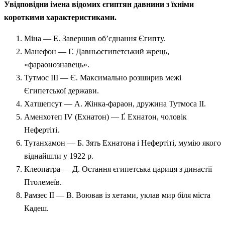
Увідповідни імена відомих єгиптян давнини з їхніми
короткими характеристиками.
Міна — Е. Завершив об’єднання Єгипту.
Манефон — Г. Давньоєгипетський жрець,
«фараонознавець».
Тутмос III — Є. Максимально розширив межі
Єгипетської держави.
Хатшепсут — А. Жінка-фараон, дружина Тутмоса II.
Аменхотеп IV (Ехнатон) — Ґ. Ехнатон, чоловік
Нефертіті.
Тутанхамон — Б. Зять Ехнатона і Нефертіті, мумію якого
віднайшли у 1922 р.
Клеопатра — Д. Остання єгипетська цариця з династії
Птолемеїв.
Рамзес II — В. Воював із хетами, уклав мир біля міста
Кадеш.