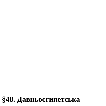
§48. Давньоєгипетська