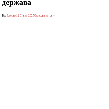
держава
Від
Історик
12 Січня, 2025
Стародавній світ