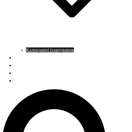
Календарні планування
Довідник з історії
Статті
Запитання – відповідь
НМТ історія України
Пошук