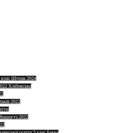
5 клас Щупак 2024
2022 Хлібовська
22
льків 2022
етун
 Мокрогуз 2022
022
адянської освіти 5 клас Бакка