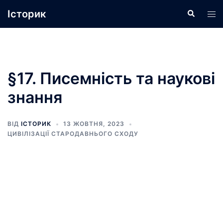
Перейти
Історик
Пошук
Пер
до
ме
вмісту
§17. Писемність та наукові
знання
ВІД
ІСТОРИК
13 ЖОВТНЯ, 2023
ЦИВІЛІЗАЦІЇ СТАРОДАВНЬОГО СХОДУ