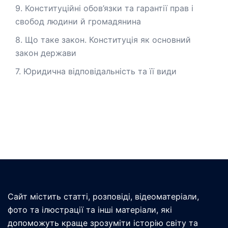
9. Конституційні обов’язки та гарантії прав і
свобод людини й громадянина
8. Що таке закон. Конституція як основний
закон держави
7. Юридична відповідальність та її види
Сайт містить статті, розповіді, відеоматеріали,
фото та ілюстрації та інші матеріали, які
допоможуть краще зрозуміти історію світу та